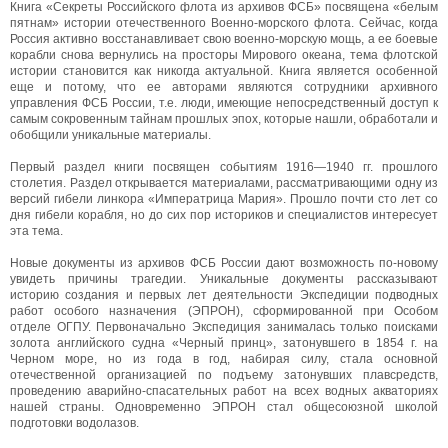
Книга «Секреты Российского флота из архивов ФСБ» посвящена «белым
пятнам» истории отечественного Военно-морского флота. Сейчас, когда
Россия активно восстанавливает свою военно-морскую мощь, а ее боевые
корабли снова вернулись на просторы Мирового океана, тема флотской
истории становится как никогда актуальной. Книга является особенной
еще и потому, что ее авторами являются сотрудники архивного
управления ФСБ России, т.е. люди, имеющие непосредственный доступ к
самым сокровенным тайнам прошлых эпох, которые нашли, обработали и
обобщили уникальные материалы.
Первый раздел книги посвящен событиям 1916—1940 гг. прошлого
столетия. Раздел открывается материалами, рассматривающими одну из
версий гибели линкора «Императрица Мария». Прошло почти сто лет со
дня гибели корабля, но до сих пор историков и специалистов интересует
эта тема.
Новые документы из архивов ФСБ России дают возможность по-новому
увидеть причины трагедии. Уникальные документы рассказывают
историю создания и первых лет деятельности Экспедиции подводных
работ особого назначения (ЭПРОН), сформированной при Особом
отделе ОГПУ. Первоначально Экспедиция занималась только поисками
золота английского судна «Черный принц», затонувшего в 1854 г. на
Черном море, но из года в год, набирая силу, стала основной
отечественной организацией по подъему затонувших плавсредств,
проведению аварийно-спасательных работ на всех водных акваториях
нашей страны. Одновременно ЭПРОН стал общесоюзной школой
подготовки водолазов.