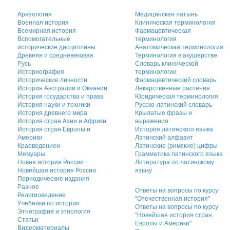
Археология
Медицинская латынь
Военная история
Клиническая терминология
Всемирная история
Фармацевтическая
Вспомогательные
терминология
исторические дисциплины
Анатомическая терминология
Древняя и средневековая
Терминология в акушерстве
Русь
Словарь клинической
Историография
терминологии
Исторические личности
Фармацевтический словарь
История Австралии и Океании
Лекарственные растения
История государства и права
Юридическая терминология
История науки и техники
Русско-латинский словарь
История древнего мира
Крылатые фразы и
История стран Азии и Африки
выражения
История стран Европы и
История латинского языка
Америки
Латинский алфавит
Краеведениеи
Латинские (римские) цифры
Мемуары
Грамматика латинского языка
Новая история России
Литература по латинскому
Новейшая история России
языку
Периодические издания
Разное
Ответы на вопросы по курсу
Религиоведение
"Отечественная история"
Учебники по истории
Ответы на вопросы по курсу
Этнография и этнология
"Новейшая история стран
Статьи
Европы и Америки"
Видеоматериалы