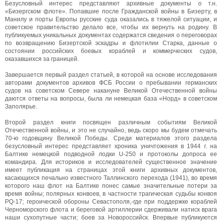
Безусловный интерес представляют архивные документы о т.н.
«Бизергском флоте». Попавшие после Гражданской войны в Бизерту, в
Манилу и порты Европы русские суда оказались в тяжелой ситуации, и
советское правительство делало все, чтобы их вернуть на родину. В
публикуемых уникальных документах содержатся сведения о переговорах
по возвращению Бизертской эскадры и флотилии Старка, данные о
состоянии российских боевых кораблей и коммерческих судов,
оказавшихся за границей.
Завершается первый раздел статьей, в которой на основе исследования
авторами документов архивов ФСБ России о пребывании германских
судов на советском Севере накануне Великой Отечественной войны
даются ответы на вопросы, была ли немецкая база «Норд» в советском
Заполярье.
Второй раздел книги посвящен различным событиям Великой
Отечественной войны, и это не случайно, ведь скоро мы будем отмечать
70-ю годовщину Великой Победы. Среди материалов этого раздела
безусловный интерес представляет хроника уничтожения в 1944 г. на
Балтике немецкой подводной лодки U-250 и протоколы допроса ее
командира. Для историков и исследователей существенное значение
имеет публикация на страницах этой книги архивных документов,
касающихся печально известного Таллинского перехода (1941), во время
которого наш флот на Балтике понес самые значительные потери за
время войны; полярных конвоев, в частности трагическая судьбы конвоя
PQ-17; героической обороны Севастополя,-где при поддержке кораблей
Черноморского флота и береговой артиллерии сдерживали натиск врага
наши сухопутные части; боев за Новороссийск. Впервые публикуются