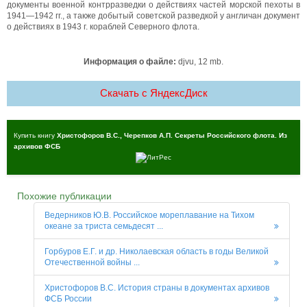
документы военной контрразведки о действиях частей морской пехоты в
1941—1942 гг., а также добытый советской разведкой у англичан документ
о действиях в 1943 г. кораблей Северного флота.
Информация о файле:
djvu, 12 mb.
Скачать c ЯндексДиск
Купить книгу
Христофоров В.С., Черепков А.П. Секреты Российского флота. Из
архивов ФСБ
Похожие публикации
Ведерников Ю.В. Российское мореплавание на Тихом
океане за триста семьдесят ...
Горбуров Е.Г. и др. Николаевская область в годы Великой
Отечественной войны ...
Христофоров В.С. История страны в документах архивов
ФСБ России