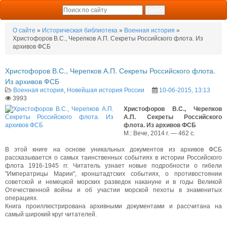
О сайте
»
Историческая библиотека
»
Военная история
»
Христофоров В.С., Черепков А.П. Секреты Российского флота. Из
архивов ФСБ
Христофоров В.С., Черепков А.П. Секреты Российского флота.
Из архивов ФСБ
Военная история
,
Новейшая история России
10-06-2015, 13:13
3993
Христофоров В.С., Черепков
А.П. Секреты Российского
флота. Из архивов ФСБ
М.: Вече, 2014 г. — 462 с.
В этой книге на основе уникальных документов из архивов ФСБ
рассказывается о самых таинственных событиях в истории Российского
флота 1916-1945 гг. Читатель узнает новые подробности о гибели
"Императрицы Марии", кронштадтских событиях, о противостоянии
советской и немецкой морских разведок накануне и в годы Великой
Отечественной войны и об участии морской пехоты в знаменитых
операциях.
Книга проиллюстрирована архивными документами и рассчитана на
самый широкий круг читателей.