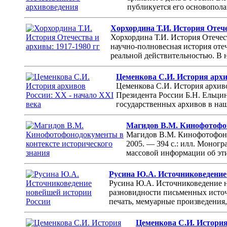
публикуется его основопола
Хорхордина Т.И. История Отече
Хорхордина Т.И. История Отечес
научно-полновесная история оте
реальной действительностью. В 
Цеменкова С.И. История архи
Цеменкова С.И. История архиво
Президента России Б.Н. Ельцин
государственных архивов в наше
Магидов В.М. Кинофотофон
Магидов В.М. Кинофотофоно
2005. — 394 с.: илл. Моног
массовой информации об этих
Русина Ю.А. Источниковедение
Русина Ю.А. Источниковедение н
разновидности письменных источ
печать, мемуарные произведения,
Цеменкова С.И. История