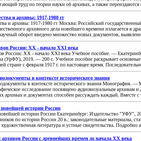
гающий труд по теории науки об архивах, а также переиздаются 
ства и архивы: 1917-1980 гг
тва и архивы: 1917-1980 гг Москва: Российский государственный
чественного архивного дела новейшего времени излагается в др
научный оборот введено множество новых документов, выявленн
вов России: XX - начало XXI века
в России: XX - начало XXI века Учебное пособие. — Екатеринб
а (УрФУ), 2019. — 200 с. Учебное пособие раскрывает основные 
й стране с февраля 1917 г. по настоящее время. Последовательно,
одокументы в контексте исторического знания
документы в контексте исторического знания Монография. — М
рафическое исследование посвящено аудиовизуальным архивам и 
 архивах и документах способен рассуждать каждый. Вместе с т
 новейшей истории России
овейшей истории России Екатеринбург: Издательство "УФУ", 201
ников по истории России 20 в.: законодательные материалы, ст
 художественная литература и устные свидетельства. Подробно а
 архивов России с древнейших времен до начала XX века