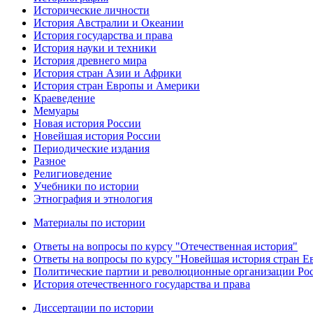
Исторические личности
История Австралии и Океании
История государства и права
История науки и техники
История древнего мира
История стран Азии и Африки
История стран Европы и Америки
Краеведение
Мемуары
Новая история России
Новейшая история России
Периодические издания
Разное
Религиоведение
Учебники по истории
Этнография и этнология
Материалы по истории
Ответы на вопросы по курсу "Отечественная история"
Ответы на вопросы по курсу "Новейшая история стран 
Политические партии и революционные организации Ро
История отечественного государства и права
Диссертации по истории