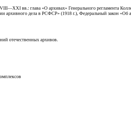
I—XXI вв.: глава «О архивах» Генерального регламента Коллег
и архивного дела в РСФСР» (1918 г.), Федеральный закон «Об ар
ний отечественных архивов.
комплексов