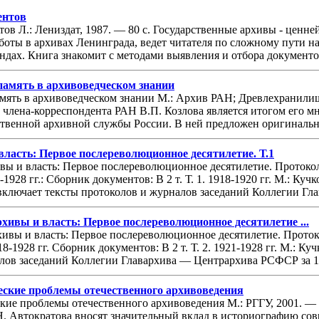
ентов
ов Л.: Лениздат, 1987. — 80 с. Государственные архивы - це
ты в архивах Ленинграда, ведет читателя по сложному пути на
ндах. Книга знакомит с методами выявления и отбора документов
память в архивоведческом знании
мять в архивоведческом знании М.: Архив РАН; Древлехранилище
 члена-корреспондента РАН В.П. Козлова является итогом его м
твенной архивной службы России. В ней предложен оригинальны
ласть: Первое послереволюционное десятилетие. Т.1
ивы и власть: Первое послереволюционное десятилетие. Проток
1928 гг.: Сборник документов: В 2 т. Т. 1. 1918-1920 гг. М.: Кучк
включает тексты протоколов и журналов заседаний Коллегии Гла
рхивы и власть: Первое послереволюционное десятилетие ...
хивы и власть: Первое послереволюционное десятилетие. Прото
8-1928 гг. Сборник документов: В 2 т. Т. 2. 1921-1928 гг. М.: К
лов заседаний Коллегии Главархива — Центрархива РСФСР за 192
еские проблемы отечественного архивоведения
кие проблемы отечественного архивоведения М.: РГГУ, 2001. — 
.Н. Автократова вносят значительный вклад в историографию со