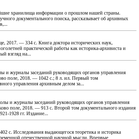
ннейшие хранилища информации о прошлом нашей страны.
учного документального поиска, рассказывает об архивных
,...
, 2017. — 334 с. Книга доктора исторических наук,
ноголетней практической работы как историка-архивиста и
й взгляд на...
олы и журналы заседаний руководящих органов управления
ово поле, 2018. — 1042 с.; 8 л. ил. Первый том
вного управления архивным делом за...
колы и журналы заседаний руководящих органов управления
учково поле, 2018. — 913 с. Второй том документального издания
1-1928 гг. Издание...
402 с. Исследования выдающегося теоретика и историка
временной отечественной научной мысли. Впервые