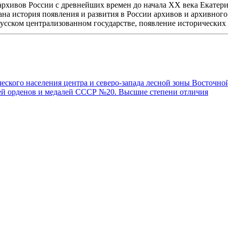
рхивов России с древнейших времен до начала XX века Екатерин
на история появления и развития в России архивов и архивного
Русском централизованном государстве, появление исторических а
еского населения центра и северо-запада лесной зоны Восточн
тей орденов и медалей СССР №20. Высшие степени отличия