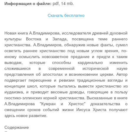
Информация о файле:
pdf, 14 mb.
Скачать бесплатно
Новая книга А.Владимирова, исследователя древней духовной
культуры Востока и Запада, посвящена теме раннего
христианства. А.Владимиров, обнаружив новые факты, сумел
осветить раннее христианство под новым углом зрения, по-
иному осмыслить новозаветное предание и придти к таким
выводам, которые способны кардинально изменить
сложившиеся в современной исторической науке
представления об апостолах и возникновении церкви. Автор
подвергает переоценке и ревизии традиционные взгляды и
концепции школ, которые пытались вывести христианство из
иудаизма, и приводит весомые доводы, говорящие в пользу
гностико-эллинских корней христианства. Высказанные в книге
А.Владимирова "Кумран и Христос" доказательства о
смещении сроков событий жизни Иисуса Христа получают
здесь новое развитие.
Содержание