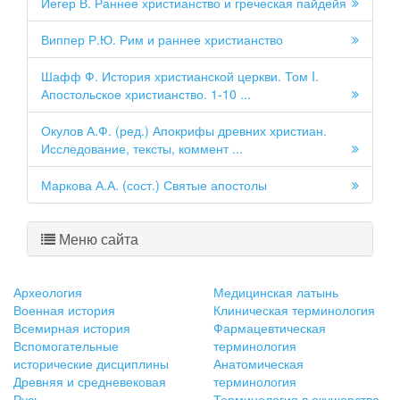
Йегер В. Раннее христианство и греческая пайдейя
Виппер Р.Ю. Рим и раннее христианство
Шафф Ф. История христианской церкви. Том I.
Апостольское христианство. 1-10 ...
Окулов А.Ф. (ред.) Апокрифы древних христиан.
Исследование, тексты, коммент ...
Маркова А.А. (сост.) Святые апостолы
Меню сайта
Археология
Медицинская латынь
Военная история
Клиническая терминология
Всемирная история
Фармацевтическая
Вспомогательные
терминология
исторические дисциплины
Анатомическая
Древняя и средневековая
терминология
Русь
Терминология в акушерстве