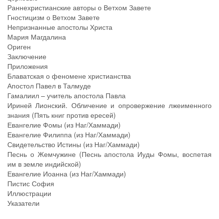
Раннехристианские авторы о Ветхом Завете
Гностицизм о Ветхом Завете
Непризнанные апостолы Христа
Мария Магдалина
Ориген
Заключение
Приложения
Блаватская о феномене христианства
Апостол Павел в Талмуде
Гамалиил – учитель апостола Павла
Ириней Лионский. Обличение и опровержение лжеименного
знания (Пять книг против ересей)
Евангелие Фомы (из Наг/Хаммади)
Евангелие Филиппа (из Наг/Хаммади)
Свидетельство Истины (из Наг/Хаммади)
Песнь о Жемчужине (Песнь апостола Иуды Фомы, воспетая
им в земле индийской)
Евангелие Иоанна (из Наг/Хаммади)
Пистис София
Иллюстрации
Указатели