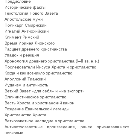
Предисловие
Исторические факты
Текстология Нового Завета
Апостольские мужи
Поликарп Смирнский
Игнатий Антиохийский
Климент Римский
Время Иринея Лионского
Расцвет древнего христианства
Упадок и реакция
Хронология древнего христианства (I–II вв. н.э.)
Последователи Иисуса Христа и христианство
Когда и как возникло христианство
Аполлоний Тианский
Иудаизм и античность
Ветхий Завет «для себя» и «на экспорт»
Эллинистическое христианство
Весть Христа и христианский канон
Рождение Евангельской легенды
Христианство Христа
Ветхозаветное наследие в христианстве
Антиветхозаветные произведения, ранее признававшиеся
церковью