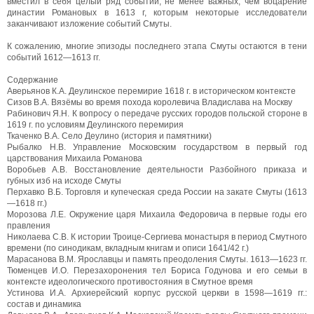
вместил в себя целый ряд событий, не менее важных, чем воцарение
династии Романовых в 1613 г, которым некоторые исследователи
заканчивают изложение событий Смуты.
К сожалению, многие эпизоды последнего этапа Смуты остаются в тени
событий 1612—1613 гг.
Содержание
Аверьянов К.А. Деулинское перемирие 1618 г. в историческом контексте
Сизов В.А. Вязёмы во время похода королевича Владислава на Москву
Рабинович Я.Н. К вопросу о передаче русских городов польской стороне в
1619 г. по условиям Деулинского перемирия
Ткаченко В.А. Село Деулино (история и памятники)
Рыбалко Н.В. Управление Московским государством в первый год
царствования Михаила Романова
Воробьев А.В. Восстановление деятельности Разбойного приказа и
губных изб на исходе Смуты
Перхавко В.Б. Торговля и купеческая среда России на закате Смуты (1613
—1618 гг.)
Морозова Л.Е. Окружение царя Михаила Федоровича в первые годы его
правления
Николаева С.В. К истории Троице-Сергиева монастыря в период Смутного
времени (по синодикам, вкладным книгам и описи 1641/42 г.)
Марасанова В.М. Ярославцы и память преодоления Смуты. 1613—1623 гг.
Тюменцев И.О. Перезахоронения тел Бориса Годунова и его семьи в
контексте идеологического противостояния в Смутное время
Устинова И.А. Архиерейский корпус русской церкви в 1598—1619 гг.:
состав и динамика