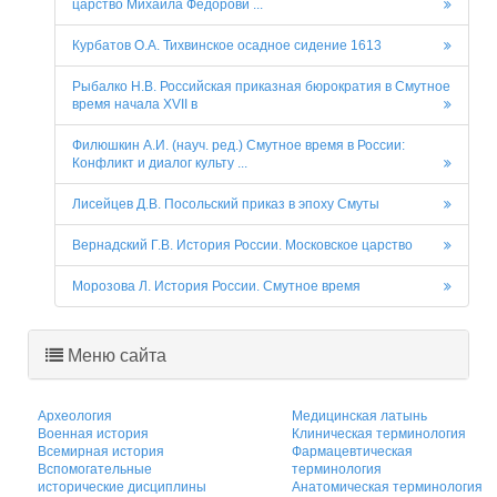
царство Михаила Фёдорови ...
Курбатов О.А. Тихвинское осадное сидение 1613
Рыбалко Н.В. Российская приказная бюрократия в Смутное
время начала XVII в
Филюшкин А.И. (науч. ред.) Смутное время в России:
Конфликт и диалог культу ...
Лисейцев Д.В. Посольский приказ в эпоху Смуты
Вернадский Г.В. История России. Московское царство
Морозова Л. История России. Смутное время
Меню сайта
Археология
Медицинская латынь
Военная история
Клиническая терминология
Всемирная история
Фармацевтическая
Вспомогательные
терминология
исторические дисциплины
Анатомическая терминология