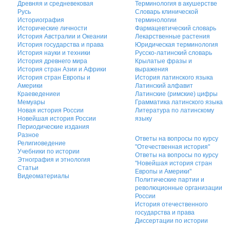
Древняя и средневековая
Терминология в акушерстве
Русь
Словарь клинической
Историография
терминологии
Исторические личности
Фармацевтический словарь
История Австралии и Океании
Лекарственные растения
История государства и права
Юридическая терминология
История науки и техники
Русско-латинский словарь
История древнего мира
Крылатые фразы и
История стран Азии и Африки
выражения
История стран Европы и
История латинского языка
Америки
Латинский алфавит
Краеведениеи
Латинские (римские) цифры
Мемуары
Грамматика латинского языка
Новая история России
Литература по латинскому
Новейшая история России
языку
Периодические издания
Разное
Ответы на вопросы по курсу
Религиоведение
"Отечественная история"
Учебники по истории
Ответы на вопросы по курсу
Этнография и этнология
"Новейшая история стран
Статьи
Европы и Америки"
Видеоматериалы
Политические партии и
революционные организации
России
История отечественного
государства и права
Диссертации по истории