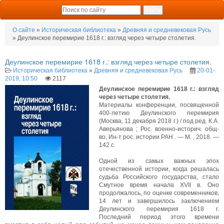
О сайте
»
Историческая библиотека
»
Древняя и средневековая Русь
» Деулинское перемирие 1618 г.: взгляд через четыре столетия.
Деулинское перемирие 1618 г.: взгляд через четыре столетия.
Историческая библиотека
»
Древняя и средневековая Русь
20-01-
2019, 10:50
2117
Деулинское перемирие 1618 г.: взгляд
через четыре столетия.
Материалы конференции, посвященной
400-летию Деулинского перемирия
(Москва, 11 декабря 2018 г.) / под ред. К.А.
Аверьянова ; Рос. военно-историч. общ-
во, Ин-т рос. истории РАН . — М. , 2018. —
142 с.
Одной из самых важных эпох
отечественной истории, когда решалась
судьба Российского государства, стало
Смутное время начала XVII в. Оно
продолжалось, по оценке современников,
14 лет и завершилось заключением
Деулинского перемирия 1618 г.
Последний период этого времени