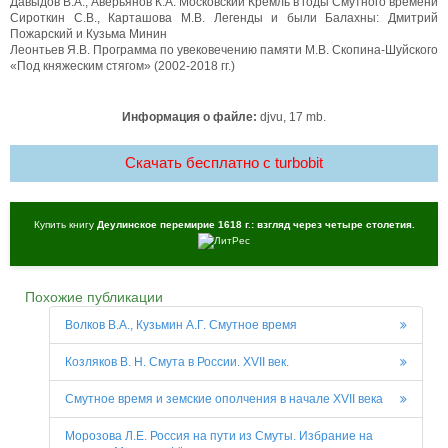
Давыдов В.А., Аверьянов К.А. Московский Кремль в годы Смутного времени
Сироткин С.В., Карташова М.В. Легенды и были Балахны: Дмитрий
Пожарский и Кузьма Минин
Леонтьев Я.В. Программа по увековечению памяти М.В. Скопина-Шуйского
«Под княжеским стягом» (2002-2018 гг.)
Информация о файле:
djvu, 17 mb.
Скачать бесплатно c turbobit
Купить книгу
Деулинское перемирие 1618 г.: взгляд через четыре столетия.
Похожие публикации
Волков В.А., Кузьмин А.Г. Смутное время
Козляков В. Н. Смута в России. XVII век.
Смутное время и земские ополчения в начале XVII века
Морозова Л.E. Россия на пути из Смуты. Избрание на