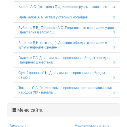
Каргин А.С. (отв. ред.) Традиционное русское застолье
Ярлыкапов А.А. Ислам у степных ногайцев
Бубнель Е.В., Проценко А.С. Религиозные верования угров
Приуралья в эпоху с ...
Басилов В.Н. (отв. ред.). Древние обряды, верования и
культы народов Средне ...
Гаджиев Г.А. Доисламские верования и обряды народов
Нагорного Дагестана
Сулейманова М.Н. Доисламские верования и обряды
башкир
Токарев С.А. Религиозные верования восточнославянских
народов XIX - начала ...
Меню сайта
Археология
Медицинская латынь