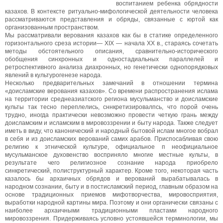
воспитанием ребенка обрядности
казахов. В контексте ритуально-мифологической деятельности человека
рассматриваются представления и обряды, связанные с юртой как
организованным пространством.
Мы рассматривали верования казахов как бы в статике определенного
горизонтального среза истории— XIX — начала XX в., стараясь сочетать
методы обстоятельного описания, сравнительно-исторического
обобщения синхронных и одностадиальных параллелей и
ретроспективного анализа диахронных, но генетически однопорядковых
явлений в культурогенезе народа.
Несколько предварительных замечаний в отношении термина
«доисламские верования казахов». Со времени распространения ислама
на территории среднеазиатского региона мусульманство и доисламские
культы так тесно переплелись, сннкретизировалпсь, что порой очень
трудно, иногда практически невозможно провести четкую грань между
доисламским и исламским в мировоззрении и быту народа. Также следует
иметь в виду, что канонический и народный бытовой ислам многое вобрал
в себя и из доисламских верований самих арабов. Приспосабливая свою
религию к этнической культуре, официальное п неофициальное
мусульманское духовенство восприняло многие местные культы, в
результате чего религиозное сознание народа приобрело
синкретический, полиструктурный характер. Кроме того, некоторая часть
казалось бы архаичных обрядов и верований вырабатывалась в
народном сознании, быту и в постисламский период, главным образом на
основе традиционных приемов мифотворчества, мировосприятия,
выработки народной картины мира. Поэтому и они органически связаны с
наиболее архаичными традиционными пластами народного
мировоззрения. Придерживаясь условно устоявшейся терминологии, мы