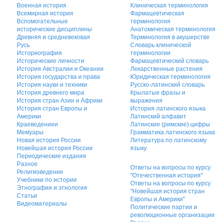
Военная история
Клиническая терминология
Всемирная история
Фармацевтическая
Вспомогательные
терминология
исторические дисциплины
Анатомическая терминология
Древняя и средневековая
Терминология в акушерстве
Русь
Словарь клинической
Историография
терминологии
Исторические личности
Фармацевтический словарь
История Австралии и Океании
Лекарственные растения
История государства и права
Юридическая терминология
История науки и техники
Русско-латинский словарь
История древнего мира
Крылатые фразы и
История стран Азии и Африки
выражения
История стран Европы и
История латинского языка
Америки
Латинский алфавит
Краеведениеи
Латинские (римские) цифры
Мемуары
Грамматика латинского языка
Новая история России
Литература по латинскому
Новейшая история России
языку
Периодические издания
Разное
Ответы на вопросы по курсу
Религиоведение
"Отечественная история"
Учебники по истории
Ответы на вопросы по курсу
Этнография и этнология
"Новейшая история стран
Статьи
Европы и Америки"
Видеоматериалы
Политические партии и
революционные организации