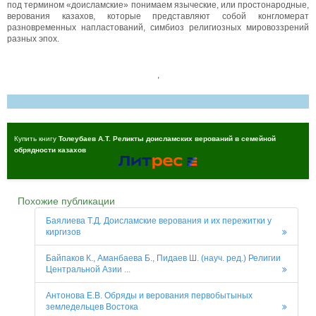
под термином «доисламские» понимаем языческие, или простонародные,
верования казахов, которые представляют собой конгломерат
разновременных напластований, симбиоз религиозных мировоззрений
разных эпох.
,
Купить книгу
Толеубаев А.Т. Реликты доисламских верований в семейной
обрядности казахов
Похожие публикации
Баялиева Т.Д. Доисламские верования и их пережитки у
киргизов
Байпаков К., Аманбаева Б., Пидаев Ш. (науч. ред.) Религии
Центральной Азии ...
Антонова Е.В. Обряды и верования первобытыных
земледельцев Востока