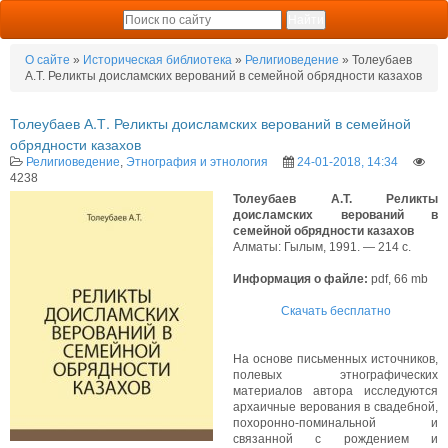
О сайте
»
Историческая библиотека
»
Религиоведение
» Толеубаев
А.Т. Реликты доисламских верований в семейной обрядности казахов
Толеубаев А.Т. Реликты доисламских верований в семейной
обрядности казахов
Религиоведение
,
Этнография и этнология
24-01-2018, 14:34
4238
Толеубаев А.Т. Реликты
доисламских верований в
семейной обрядности казахов
Алматы: Гылым, 1991. — 214 с.
Информация о файле:
pdf, 66 mb
Скачать бесплатно
На основе письменных источников,
полевых этнографических
материалов автора исследуются
архаичные верования в свадебной,
похоронно-поминальной и
связанной с рождением и