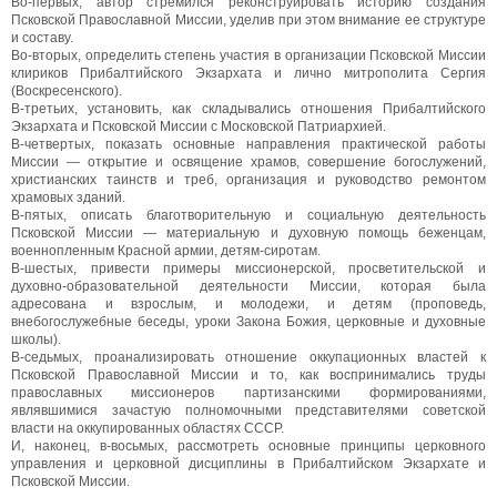
Во-первых, автор стремился реконструировать историю создания
Псковской Православной Миссии, уделив при этом внимание ее структуре
и составу.
Во-вторых, определить степень участия в организации Псковской Миссии
клириков Прибалтийского Экзархата и лично митрополита Сергия
(Воскресенского).
В-третьих, установить, как складывались отношения Прибалтийского
Экзархата и Псковской Миссии с Московской Патриархией.
В-четвертых, показать основные направления практической работы
Миссии — открытие и освящение храмов, совершение богослужений,
христианских таинств и треб, организация и руководство ремонтом
храмовых зданий.
В-пятых, описать благотворительную и социальную деятельность
Псковской Миссии — материальную и духовную помощь беженцам,
военнопленным Красной армии, детям-сиротам.
В-шестых, привести примеры миссионерской, просветительской и
духовно-образовательной деятельности Миссии, которая была
адресована и взрослым, и молодежи, и детям (проповедь,
внебогослужебные беседы, уроки Закона Божия, церковные и духовные
школы).
В-седьмых, проанализировать отношение оккупационных властей к
Псковской Православной Миссии и то, как воспринимались труды
православных миссионеров партизанскими формированиями,
являвшимися зачастую полномочными представителями советской
власти на оккупированных областях СССР.
И, наконец, в-восьмых, рассмотреть основные принципы церковного
управления и церковной дисциплины в Прибалтийском Экзархате и
Псковской Миссии.