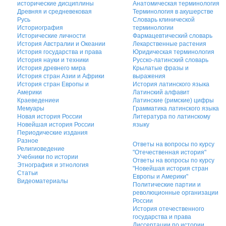
исторические дисциплины
Анатомическая терминология
Древняя и средневековая
Терминология в акушерстве
Русь
Словарь клинической
Историография
терминологии
Исторические личности
Фармацевтический словарь
История Австралии и Океании
Лекарственные растения
История государства и права
Юридическая терминология
История науки и техники
Русско-латинский словарь
История древнего мира
Крылатые фразы и
История стран Азии и Африки
выражения
История стран Европы и
История латинского языка
Америки
Латинский алфавит
Краеведениеи
Латинские (римские) цифры
Мемуары
Грамматика латинского языка
Новая история России
Литература по латинскому
Новейшая история России
языку
Периодические издания
Разное
Ответы на вопросы по курсу
Религиоведение
"Отечественная история"
Учебники по истории
Ответы на вопросы по курсу
Этнография и этнология
"Новейшая история стран
Статьи
Европы и Америки"
Видеоматериалы
Политические партии и
революционные организации
России
История отечественного
государства и права
Диссертации по истории