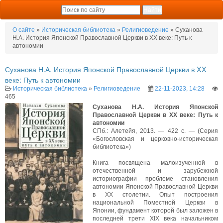
О сайте
»
Историческая библиотека
»
Религиоведение
» Суханова
Н.А. История Японской Православной Церкви в XX веке: Путь к
автономии
Суханова Н.А. История Японской Православной Церкви в XX
веке: Путь к автономии
Историческая библиотека
»
Религиоведение
22-11-2023, 14:28
465
Суханова Н.А. История Японской
Православной Церкви в XX веке: Путь к
автономии
СПб.: Алетейя, 2013. — 422 с. — (Серия
«Богословская и церковно-историческая
библиотека»)
Книга посвящена малоизученной в
отечественной и зарубежной
историографии проблеме становления
автономии Японской Православной Церкви
в XX столетии. Опыт построения
национальной Поместной Церкви в
Японии, фундамент которой был заложен в
последней трети XIX века начальником