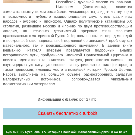
Российской духовной миссии св. равноап.
Николаем (Касаткиным), является
замечательным успехом российского миссионерства, свидетельствующим
о возможности глубокого взаимопонимания двух столь различных
народов - русского и японского. Однако политические катаклизмы XX
столетия, разведшие Россию и Японию по двум противоборствующим
лагерям, на несколько десятилетий прервали связи японских
православных с материнской Русской Церковью, поставив перед молодой
и неокрепшей еще национальной церковной организацией проблему как
материального, так и юрисдикционного выживания. В данной книге
вниманию читателя впервые предлагается подробный анализ
исторического пути, пройденного Японской Православной Церковью в
поисках адекватного канонического статуса, раскрывается влияние на
внутрицерковную ситуацию внешне- и внутриполитических факторов, а
также процессов, имевших место в новейшей истории Русской Церкви.
Работа выполнена на большом объеме разносторонних, зачастую
малодоступных источников, сопровождается уникальным
иллюстративным материалом.
Информация о файле:
pdf, 27 mb.
Скачать бесплатно c turbobit
Купить книгу
Суханова Н.А. История Японской Православной Церкви в XX веке: