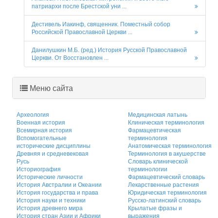
патриархи после Брестской уни ...
Дестивель Иакинф, священник. Поместный собор
Российской Православной Церкви ...
Данилушкин М.Б. (ред.) История Русской Православной
Церкви. От Восстановлен ...
Меню сайта
Археология
Медицинская латынь
Военная история
Клиническая терминология
Всемирная история
Фармацевтическая
Вспомогательные
терминология
исторические дисциплины
Анатомическая терминология
Древняя и средневековая
Терминология в акушерстве
Русь
Словарь клинической
Историография
терминологии
Исторические личности
Фармацевтический словарь
История Австралии и Океании
Лекарственные растения
История государства и права
Юридическая терминология
История науки и техники
Русско-латинский словарь
История древнего мира
Крылатые фразы и
История стран Азии и Африки
выражения