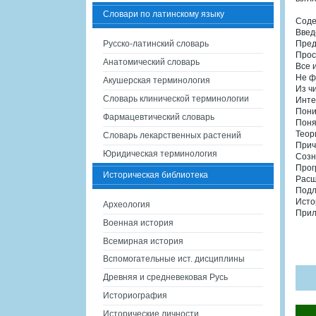
Словари по латинскому языку
Сод
Введ
Русско-латинский словарь
Пред
Прос
Анатомический словарь
Все 
Не ф
Акушерская терминология
Из ч
Словарь клинической терминологии
Инте
Пони
Фармацевтический словарь
Поня
Теор
Словарь лекарственных растений
Прич
Юридическая терминология
Созн
Прог
Историческая библиотека
Расш
Подл
Исто
Археология
Прил
Военная история
Всемирная история
Вспомогательные ист. дисциплины
Древняя и средневековая Русь
Историография
Исторические личности