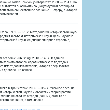
ознание Томск: Томский университет, 2000. — 234 с. На
 пытаются обозначить социокультурный потенциал
влиять на общественное сознание — сферу, в которой
ть истории....
кола, 1989. — 178 с. Методология исторической науки
едмет и объект исторической науки, цель научного
исторической науки, её дисциплинарное строение,
Academic Publishing, 2018. - 145 с. В данной
ываемого автором идеалистического подхода к
ого имеет давнюю историю, которая прерывается
ия делались на основе...
нск.: ТетраСистемс, 2006. — 352 с. Учебное пособие
 исторической наукой и областях историографии,
вление не столько о традиционных, сколько об
ого познания, в том числе о...