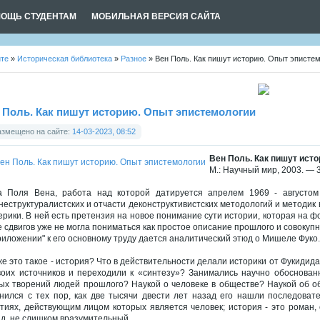
ОЩЬ СТУДЕНТАМ
МОБИЛЬНАЯ ВЕРСИЯ САЙТА
йте
»
Историческая библиотека
»
Разное
» Вен Поль. Как пишут историю. Опыт эписте
 Поль. Как пишут историю. Опыт эпистемологии
азмещено на сайте:
14-03-2023, 08:52
Вен Поль. Как пишут ист
М.: Научный мир, 2003. — 3
а Поля Вена, работа над которой датируется апрелем 1969 - августом
неструктуралистских и отчасти деконструктивистских методологий и методик
ерики. В ней есть претензия на новое понимание сути истории, которая на фо
е сдвигов уже не могла пониматься как простое описание прошлого и совокуп
риложении" к его основному труду дается аналитический этюд о Мишеле Фуко.
же это такое - история? Что в действительности делали историки от Фукидида
воих источников и переходили к «синтезу»? Занимались научно обоснова
ых творений людей прошлого? Наукой о человеке в обществе? Наукой об об
нился с тех пор, как две тысячи двести лет назад его нашли последоват
тиях, действующим лицом которых является человек; история - это роман,
яд, не слишком вразумительный...