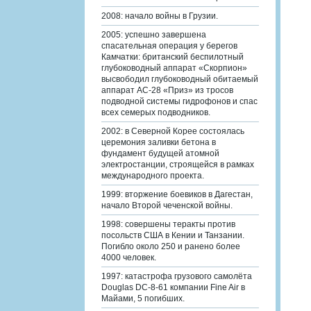
2008: начало войны в Грузии.
2005: успешно завершена
спасательная операция у берегов
Камчатки: британский беспилотный
глубоководный аппарат «Скорпион»
высвободил глубоководный обитаемый
аппарат АС-28 «Приз» из тросов
подводной системы гидрофонов и спас
всех семерых подводников.
2002: в Северной Корее состоялась
церемония заливки бетона в
фундамент будущей атомной
электростанции, строящейся в рамках
международного проекта.
1999: вторжение боевиков в Дагестан,
начало Второй чеченской войны.
1998: совершены теракты против
посольств США в Кении и Танзании.
Погибло около 250 и ранено более
4000 человек.
1997: катастрофа грузового самолёта
Douglas DC-8-61 компании Fine Air в
Майами, 5 погибших.