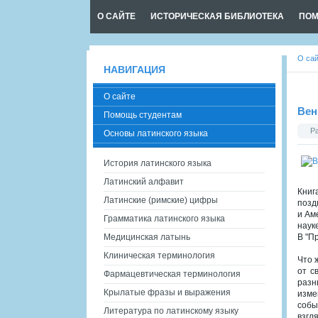
О САЙТЕ
ИСТОРИЧЕСКАЯ БИБЛИОТЕКА
ПОМ
О са
НАВИГАЦИЯ
О сайте
Вен
Помощь студентам
Р
Основы латинского языка
История латинского языка
Латинский алфавит
Книг
Латинские (римские) цифры
позд
и Ам
Грамматика латинского языка
наук
Медицинская латынь
В "П
Клиническая терминология
Что 
от с
Фармацевтическая терминология
разн
Крылатые фразы и выражения
изме
собы
Литература по латинскому языку
взгл