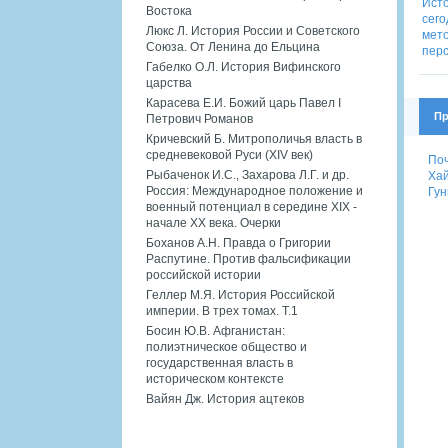
Востока
Люкс Л. История России и Советского
Союза. От Ленина до Ельцина
Габелко О.Л. История Вифинского
царства
Карасева Е.И. Божий царь Павел I
Пр
Петрович Романов
Кричевский Б. Митрополичья власть в
средневековой Руси (XIV век)
Поч
Рыбаченок И.С., Захарова Л.Г. и др.
Хай
Россия: Международное положение и
Гун
военный потенциал в середине XIX -
начале XX века. Очерки
Боханов А.Н. Правда о Григории
Распутине. Против фальсификации
российской истории
Геллер М.Я. История Российской
империи. В трех томах. Т.1
Босин Ю.В. Афганистан:
полиэтническое общество и
государственная власть в
историческом контексте
Вайян Дж. История ацтеков