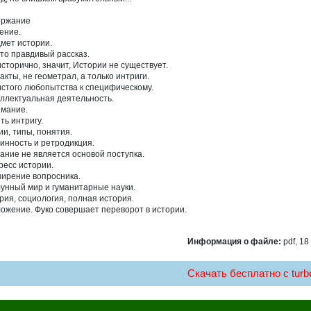
ержание
ение.
мет истории.
то правдивый рассказ.
исторично, значит, Истории не существует.
акты, не геометрал, а только интриги.
истого любопытства к специфическому.
ллектуальная деятельность.
мание.
ть интригу.
ии, типы, понятия.
инность и ретродикция.
ание не является основой поступка.
ресс истории.
ирение вопросника.
унный мир и гуманитарные науки.
рия, социология, полная история.
ожение. Фуко совершает переворот в истории.
Информация о файле:
pdf, 18
Скачать бесплатно c turbo