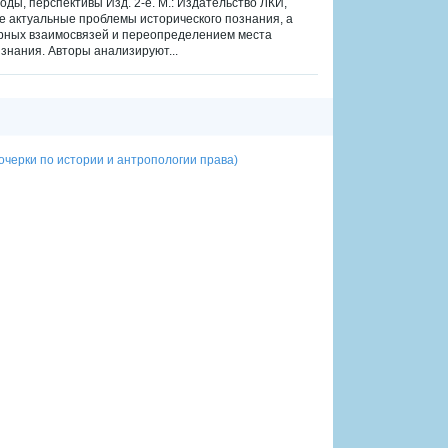
тоды, перспективы Изд. 2-е. М.: Издательство ЛКИ,
ее актуальные проблемы исторического познания, а
рных взаимосвязей и переопределением места
знания. Авторы анализируют...
очерки по истории и антропологии права)