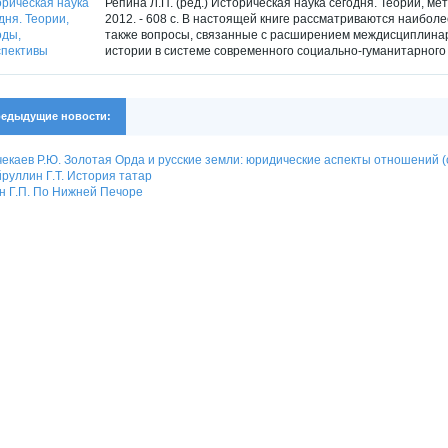
Репина Л.П. (ред.) Историческая наука сегодня. Теории, ме
2012. - 608 с. В настоящей книге рассматриваются наибол
также вопросы, связанные с расширением междисциплина
истории в системе современного социально-гуманитарного 
едыдущие новости:
екаев Р.Ю. Золотая Орда и русские земли: юридические аспекты отношений (
руллин Г.Т. История татар
н Г.П. По Нижней Печоре