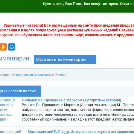
Купить книгу
Вен Поль. Как пишут историю. Опыт э
Уважаемые читатели! Все размещенные на сайте произведения предст
комления и в целях популяризации и рекламы бумажных изданий.Скачать 
е купить ее в бумажном или электронном виде, ознакомившись с предложе
мментарии:
Оставить комментарий
егория:
Историческая библиотека
»
Разное
угие новости по теме:
Вильчек Вс. Прощание с Марксом (Алгоритмы истории)
Вильчек Вс. Прощание с Марксом (Алгоритмы истории) М.: Прогре
найденная автором сжатая, лаконичная форма изложения позвол
доктрины истории человечества, прежде всего ее глубинных со
собственный оригинальный взгляд на этот предмет. Автор выделя
Могильницкий Б.Г. и др. Историческая наука и историческо