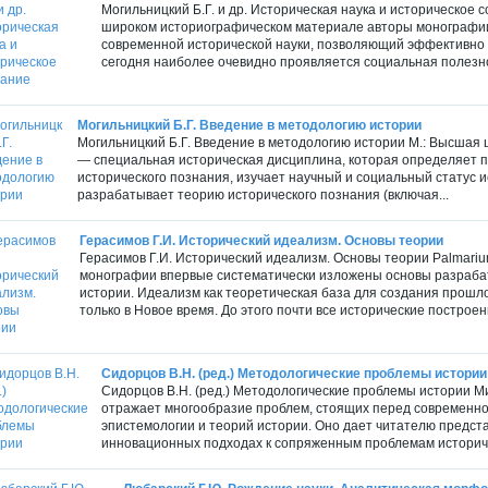
Могильницкий Б.Г. и др. Историческая наука и историческое с
широком историографическом материале авторы монографии
современной исторической науки, позволяющий эффективно 
сегодня наиболее очевидно проявляется социальная полезнос
Могильницкий Б.Г. Введение в методологию истории
Могильницкий Б.Г. Введение в методологию истории М.: Высшая ш
— специальная историческая дисциплина, которая определяет пр
исторического познания, изучает научный и социальный статус 
разрабатывает теорию исторического познания (включая...
Герасимов Г.И. Исторический идеализм. Основы теории
Герасимов Г.И. Исторический идеализм. Основы теории Palmarium 
монографии впервые систематически изложены основы разрабат
истории. Идеализм как теоретическая база для создания прошл
только в Новое время. До этого почти все исторические построен
Сидорцов В.Н. (ред.) Методологические проблемы истории
Сидорцов В.Н. (ред.) Методологические проблемы истории Ми
отражает многообразие проблем, стоящих перед современной
эпистемологии и теорий истории. Оно дает читателю предста
инновационных подходах к сопряженным проблемам историческ