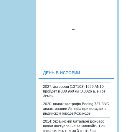
ДЕНЬ В ИСТОРИИ
2027: астероид (137108) 1999 AN10
пройдёт в 388 960 км (0.0026 а. е.) от
Земли.
2020: авиакатастрофа Boeing 737-8NG
авиакомпании Air India при посадке в
индийском городе Кожикоде.
2014: Украинский батальон Донбасс
начал наступление за Иловайск. Бои
закончились только 3 сентября.