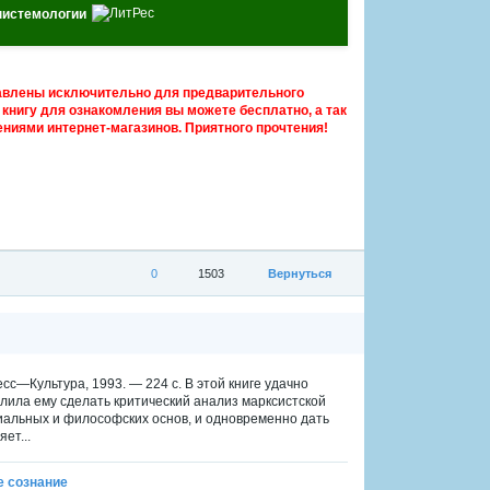
пистемологии
авлены исключительно для предварительного
книгу для ознакомления вы можете бесплатно, а так
ниями интернет-магазинов. Приятного прочтения!
0
1503
Вернуться
сс—Культура, 1993. — 224 с. В этой книге удачно
ила ему сделать критический анализ марксистской
циальных и философских основ, и одновременно дать
ет...
е сознание