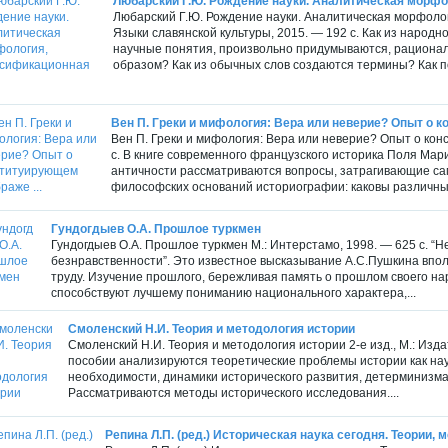
Любарский Г.Ю. Рождение науки. Аналитическая морфол
Любарский Г.Ю. Рождение науки. Аналитическая морфолог
Языки славянской культуры, 2015. — 192 с. Как из народ
научные понятия, произвольно придумываются, рационал
образом? Как из обычных слов создаются термины? Как по
Вен П. Греки и мифология: Вера или неверие? Опыт о к
Вен П. Греки и мифология: Вера или неверие? Опыт о кон
с. В книге современного французского историка Поля Ма
античности рассматриваются вопросы, затрагивающие са
философских оснований историографии: каковы различные 
Гундогдыев О.А. Прошлое туркмен
Гундогдыев О.А. Прошлое туркмен М.: Интерстамо, 1998. — 625 с. “Н
безнравственности”. Это известное высказывание А.С.Пушкина впол
труду. Изучение прошлого, бережливая память о прошлом своего нар
способствуют лучшему пониманию национального характера,...
Смоленский Н.И. Теория и методология истории
Смоленский Н.И. Теория и методология истории 2-е изд., М.: Изда
пособии анализируются теоретические проблемы истории как наук
необходимости, динамики исторического развития, детерминизма 
Рассматриваются методы исторического исследования....
Репина Л.П. (ред.) Историческая наука сегодня. Теории,