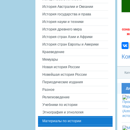
История Австралии и Океании
История государства и права
История науки и техники
озна
История древнего мира
ж
История стран Азии и Африки
История стран Европы и Америки
Краеведение
Ко
Мемуары
Новая история России
Кат
Новейшая история России
Периодические издания
Др
Разное
Религиоведение
Учебники по истории
Этнография и этнология
Материалы по истории