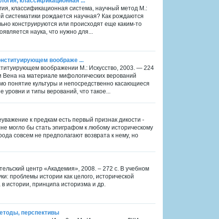
огия, классификационная ...
ия, классификационная система, научный метод М.:
ной систематики рождается научная? Как рождаются
ьно конструируются или происходят еще каким-то
является наука, что нужно для...
онституирующем воображе ...
ституирующем воображении М.: Искусство, 2003. — 224
ри Вена на материале мифологических верований
мо понятие культуры и непосредственно касающиеся
уровни и типы верований, что такое...
еуважение к предкам есть первый признак дикости -
не могло бы стать эпиграфом к любому историческому
ода совсем не предполагают возврата к нему, но
тельский центр «Академия», 2008. – 272 с. В учебном
и: проблемы истории как целого, исторической
в истории, принципа историзма и др.
 методы, перспективы