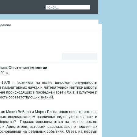
мологии
орию. Опыт эпистемологии
91 с.
 1970 г., возникла на волне широкой популярности
 в гуманитарных науках и литературной критике Европы
не происходящих в последней трети XX в. в культуре и
ность соответствующих знаний.
 до Макса Вебера и Марка Блока, когда они отрывались
нным исследованием различных видов деятельности и
ществе? - Гораздо меньшим; ответ на этот вопрос не
ели Аристотеля: историки рассказывают о подлинных
 основанный на реальных событиях. Ответ, на первый