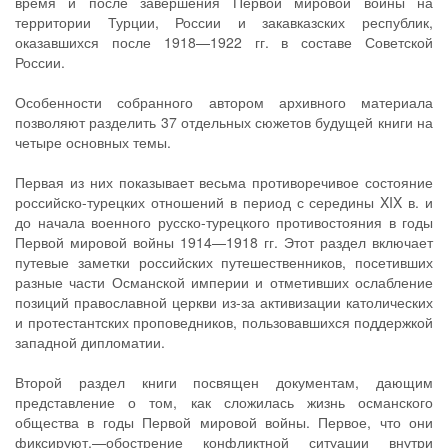
время и после завершения Первой мировой войны на
территории Турции, России и закавказских республик,
оказавшихся после 1918—1922 гг. в составе Советской
России.
Особенности собранного автором архивного материала
позволяют разделить 37 отдельных сюжетов будущей книги на
четыре основных темы.
Первая из них показывает весьма противоречивое состояние
российско-турецких отношений в период с середины XIX в. и
до начала военного русско-турецкого противостояния в годы
Первой мировой войны 1914—1918 гг. Этот раздел включает
путевые заметки российских путешественников, посетивших
разные части Османской империи и отметивших ослабление
позиций православной церкви из-за активизации католических
и протестантских проповедников, пользовавшихся поддержкой
западной дипломатии.
Второй раздел книги посвящен документам, дающим
представление о том, как сложилась жизнь османского
общества в годы Первой мировой войны. Первое, что они
фиксируют,—обострение конфликтной ситуации внутри