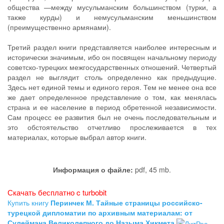
общества —между мусульманским большинством (турки, а
также курды) и немусульманским меньшинством
(преимущественно армянами).
Третий раздел книги представляется наиболее интересным и
исторически значимым, ибо он посвящен начальному периоду
советско-турецких межгосударственных отношений. Четвертый
раздел не выглядит столь определенно как предыдущие.
Здесь нет единой темы и единого героя. Тем не менее она все
же дает определенное представление о том, как менялась
страна и ее население в период обретенной независимости.
Сам процесс ее развития был не очень последовательным и
это обстоятельство отчетливо прослеживается в тех
материалах, которые выбрал автор книги.
Информация о файле:
pdf, 45 mb.
Скачать бесплатно c turbobit
Купить книгу
Перинчек М. Тайные страницы российско-
турецкой дипломатии по архивным материалам: от
Сулеймана Великолепного до Назыма Хикмета