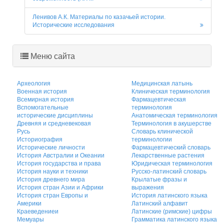
Ленивов А.К. Материалы по казачьей истории.
Исторические исследования
Меню сайта
Археология
Медицинская латынь
Военная история
Клиническая терминология
Всемирная история
Фармацевтическая
Вспомогательные
терминология
исторические дисциплины
Анатомическая терминология
Древняя и средневековая
Терминология в акушерстве
Русь
Словарь клинической
Историография
терминологии
Исторические личности
Фармацевтический словарь
История Австралии и Океании
Лекарственные растения
История государства и права
Юридическая терминология
История науки и техники
Русско-латинский словарь
История древнего мира
Крылатые фразы и
История стран Азии и Африки
выражения
История стран Европы и
История латинского языка
Америки
Латинский алфавит
Краеведениеи
Латинские (римские) цифры
Мемуары
Грамматика латинского языка