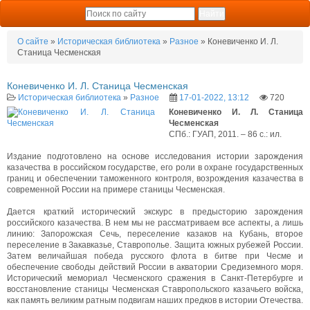
О сайте
»
Историческая библиотека
»
Разное
» Коневиченко И. Л.
Станица Чесменская
Коневиченко И. Л. Станица Чесменская
Историческая библиотека
»
Разное
17-01-2022, 13:12
720
Коневиченко И. Л. Станица
Чесменская
СПб.: ГУАП, 2011. – 86 с.: ил.
Издание подготовлено на основе исследования истории зарождения
казачества в российском государстве, его роли в охране государственных
границ и обеспечении таможенного контроля, возрождения казачества в
современной России на примере станицы Чесменская.
Дается краткий исторический экскурс в предысторию зарождения
российского казачества. В нем мы не рассматриваем все аспекты, а лишь
линию: Запорожская Сечь, переселение казаков на Кубань, второе
переселение в Закавказье, Ставрополье. Защита южных рубежей России.
Затем величайшая победа русского флота в битве при Чесме и
обеспечение свободы действий России в акватории Средиземного моря.
Исторический мемориал Чесменского сражения в Санкт-Петербурге и
восстановление станицы Чесменская Ставропольского казачьего войска,
как память великим ратным подвигам наших предков в истории Отечества.