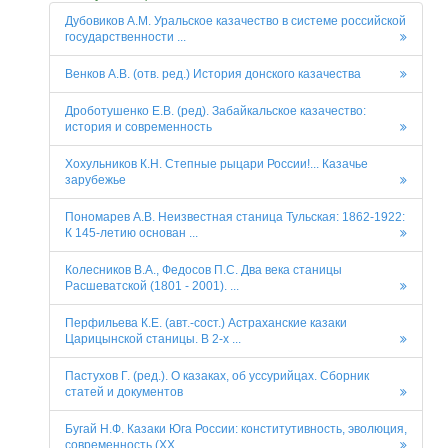
Дубовиков А.М. Уральское казачество в системе российской
государственности ...
Венков А.В. (отв. ред.) История донского казачества
Дроботушенко Е.В. (ред). Забайкальское казачество:
история и современность
Хохульников К.Н. Степные рыцари России!... Казачье
зарубежье
Пономарев А.В. Неизвестная станица Тульская: 1862-1922:
К 145-летию основан ...
Колесников В.А., Федосов П.С. Два века станицы
Расшеватской (1801 - 2001). ...
Перфильева К.Е. (авт.-сост.) Астраханские казаки
Царицынской станицы. В 2-х ...
Пастухов Г. (ред.). О казаках, об уссурийцах. Сборник
статей и документов
Бугай Н.Ф. Казаки Юга России: конститутивность, эволюция,
современность (ХХ ...