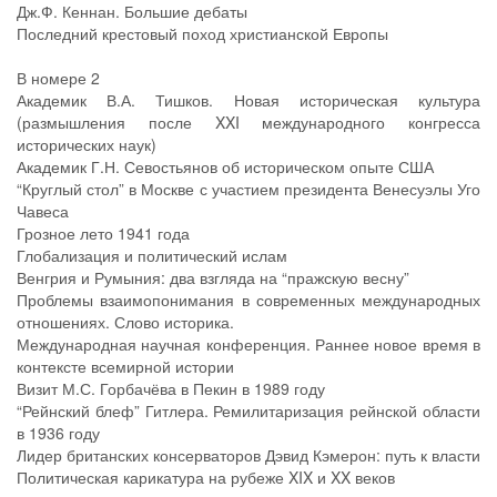
Дж.Ф. Кеннан. Большие дебаты
Последний крестовый поход христианской Европы
В номере 2
Академик В.А. Тишков. Новая историческая культура
(размышления после XXI международного конгресса
исторических наук)
Академик Г.Н. Севостьянов об историческом опыте США
“Круглый стол” в Москве с участием президента Венесуэлы Уго
Чавеса
Грозное лето 1941 года
Глобализация и политический ислам
Венгрия и Румыния: два взгляда на “пражскую весну”
Проблемы взаимопонимания в современных международных
отношениях. Слово историка.
Международная научная конференция. Раннее новое время в
контексте всемирной истории
Визит М.С. Горбачёва в Пекин в 1989 году
“Рейнский блеф” Гитлера. Ремилитаризация рейнской области
в 1936 году
Лидер британских консерваторов Дэвид Кэмерон: путь к власти
Политическая карикатура на рубеже XIX и XX веков