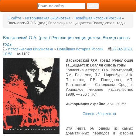
О сайте
»
Историческая библиотека
»
Новейшая история России
»
Васьковский О.А. (ред.) Революция защищается: Взгляд сквозь годы
Васьковский О.А. (ред.) Революция защищается: Взгляд сквозь
годы
Историческая библиотека
»
Новейшая история России
22-02-2020,
10:58
1107
Васьковский О.А. (ред.) Революция
защищается: Взгляд сквозь годы
Коллектив авторов: О.А. Васьковский,
Б.А. Ефремов, Я.Л. Ниренбург, И.Ф.
Плотников, Г.В. Пожидаева, А.Т.
Тертышный. — Свердловск: Средне-
Уральское книжное издательство,
1989. — 256 с.: ил.
Информация о файле:
djvu, 30 mb
Скачать бесплатно
Эта книга об одном из самых
драматичных периодов в истории