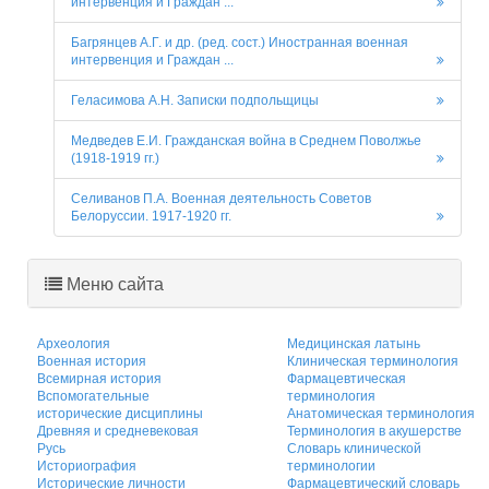
интервенция и Граждан ...
Багрянцев А.Г. и др. (ред. сост.) Иностранная военная
интервенция и Граждан ...
Геласимова А.Н. Записки подпольщицы
Медведев Е.И. Гражданская война в Среднем Поволжье
(1918-1919 гг.)
Селиванов П.А. Военная деятельность Советов
Белоруссии. 1917-1920 гг.
Меню сайта
Археология
Медицинская латынь
Военная история
Клиническая терминология
Всемирная история
Фармацевтическая
Вспомогательные
терминология
исторические дисциплины
Анатомическая терминология
Древняя и средневековая
Терминология в акушерстве
Русь
Словарь клинической
Историография
терминологии
Исторические личности
Фармацевтический словарь