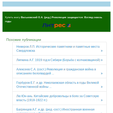
Купить книгу
Васьковский О.А. (ред.) Революция защищается: Взгляд сквозь
годы
Похожие публикации
Неверов Л.П. Исторические памятники и памятные места
Свердловска
Липкина А.Г. 1919 год в Сибири (Борьба с колчаковщиной)
Алексеев С.А. (сост.) Революция и гражданская война в
описаниях белогвардей ...
Горбуров Е.Г. и др. Николаевская область в годы Великой
Отечественной войны ...
Лю Юн-ань. Китайские добровольцы в боях за Советскую
власть (1918-1922 гг.)
Багрянцев А.Г. и др. (ред.-сост.) Иностранная военная