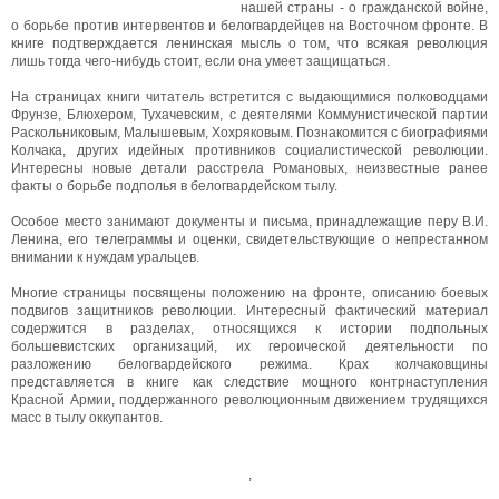
нашей страны - о гражданской войне,
о борьбе против интервентов и белогвардейцев на Восточном фронте. В
книге подтверждается ленинская мысль о том, что всякая революция
лишь тогда чего-нибудь стоит, если она умеет защищаться.
На страницах книги читатель встретится с выдающимися полководцами
Фрунзе, Блюхером, Тухачевским, с деятелями Коммунистической партии
Раскольниковым, Малышевым, Хохряковым. Познакомится с биографиями
Колчака, других идейных противников социалистической революции.
Интересны новые детали расстрела Романовых, неизвестные ранее
факты о борьбе подполья в белогвардейском тылу.
Особое место занимают документы и письма, принадлежащие перу В.И.
Ленина, его телеграммы и оценки, свидетельствующие о непрестанном
внимании к нуждам уральцев.
Многие страницы посвящены положению на фронте, описанию боевых
подвигов защитников революции. Интересный фактический материал
содержится в разделах, относящихся к истории подпольных
большевистских организаций, их героической деятельности по
разложению белогвардейского режима. Крах колчаковщины
представляется в книге как следствие мощного контрнаступления
Красной Армии, поддержанного революционным движением трудящихся
масс в тылу оккупантов.
,