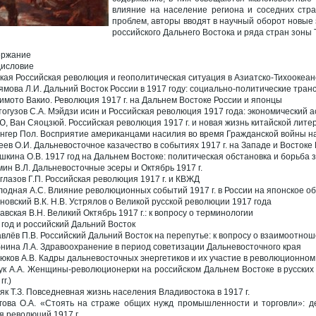
влияние на население региона и соседних стр
проблем, авторы вводят в научный оборот новые
российского Дальнего Востока и ряда стран зоны 
ержание
исловие
кая Российская революция и геополитическая ситуация в Азиатско-Тихоокеан
ямова Л.И. Дальний Восток России в 1917 году: социально-политические тра
имото Вакио. Революция 1917 г. на Дальнем Востоке России и японцы
тогузов С.А. Мэйдзи исин и Российская революция 1917 года: экономический а
Ю, Ван Сяоцзюй. Российская революция 1917 г. и новая жизнь китайской лите
нгер Пол. Восприятие американцами насилия во время Гражданской войны н
еев О.И. Дальневосточное казачество в событиях 1917 г. на Западе и Востоке
шкина О.В. 1917 год на Дальнем Востоке: политическая обстановка и борьба з
мин В.Л. Дальневосточные эсеры и Октябрь 1917 г.
глазов Г.П. Российская революция 1917 г. и КВЖД
лодная А.С. Влияние революционных событий 1917 г. в России на японское о
новский В.К. Н.В. Устрялов о Великой русской революции 1917 года
авская В.Н. Великий Октябрь 1917 г.: к вопросу о терминологии
 год и российский Дальний Восток
влёв П.В. Российский Дальний Восток на перепутье: к вопросу о взаимоотношен
нина Л.А. Здравоохранение в период советизации Дальневосточного края
юков А.В. Кадры дальневосточных энергетиков и их участие в революционном 
ук А.А. Женщины-революционерки на российском Дальнем Востоке в русских
гг.)
як Т.З. Повседневная жизнь населения Владивостока в 1917 г.
гова О.А. «Стоять на страже общих нужд промышленности и торговли»: де
я революций 1917 г.