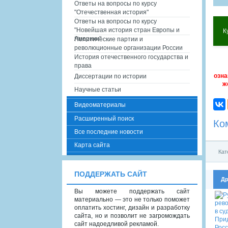
Ответы на вопросы по курсу
"Отечественная история"
Ответы на вопросы по курсу
"Новейшая история стран Европы и
К
Америки"
Политические партии и
революционные организации России
История отечественного государства и
права
озна
Диссертации по истории
ж
Научные статьи
Видеоматериалы
Расширенный поиск
Ко
Все последние новости
Карта сайта
Кат
ПОДДЕРЖАТЬ САЙТ
Др
Вы можете поддержать сайт
материально — это не только поможет
оплатить хостинг, дизайн и разработку
сайта, но и позволит не загромождать
сайт надоедливой рекламой.