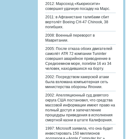
2012: Марсоход «Кьюриосити»
совершил удачную посадку на Марс.
2011: в Афганистане талибами сбит
вертолёт Boeing CH-47 Chinook, 38
погибших.
2008: Военный переворот в
Мавритании.
2005: После отказа обоих двигателей
самолёт ATR 72 компании Tuninter
совершил аварийное приводнение в
Средиземном море, погибли 16 из 34
человек, находившихся на борту.
2002: Посредством хакерской атаки
была взломана компьютерная сеть
министерства обороны Японии.
2002: Апелляционный суд девятого
округа США постановил, что средства
массовой информации имеют право на
полный доступ и запечатление
процедуры приведения в исполнения
смертной казни в штате Калифорния.
1997: Microsoft заявила, что она будет
инвестировать 150 миллионов
долларов в «Apple Computer Inc.».