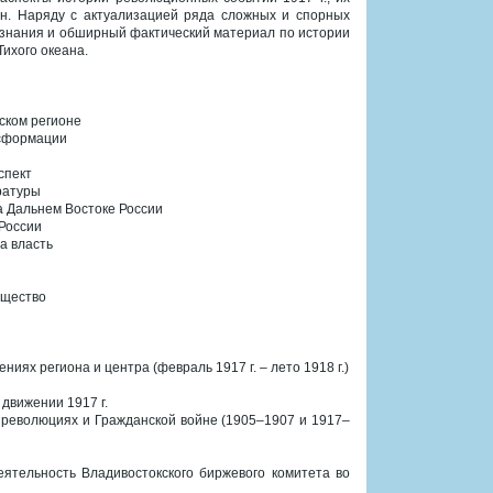
ан. Наряду с актуализацией ряда сложных и спорных
 знания и обширный фактический материал по истории
Тихого океана.
ском регионе
нсформации
спект
ратуры
а Дальнем Востоке России
 России
а власть
бщество
иях региона и центра (февраль 1917 г. ‒ лето 1918 г.)
движении 1917 г.
 революциях и Гражданской войне (1905‒1907 и 1917‒
ятельность Владивостокского биржевого комитета во