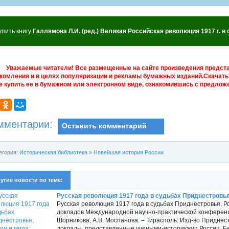
упить книгу
Галлямова Л.И. (ред.) Великая Российская революция 1917 г. в
Уважаемые читатели! Все размещенные на сайте произведения предст
комления и в целях популяризации и рекламы бумажных изданий.Скачать 
е купить ее в бумажном или электронном виде, ознакомившись с предложе
мментарии:
Оставить комментарий
егория:
Историческая библиотека
»
Новейшая история России
угие новости по теме:
Русская революция 1917 года в судьбах Приднестровья, 
Русская революция 1917 года в судьбах Приднестровья, Р
докладов Международной научно-практической конференции
Шорникова, А.В. Моспанова. – Тирасполь: Изд-во Приднестр.
доклады, представленные учеными-историками России, Бе