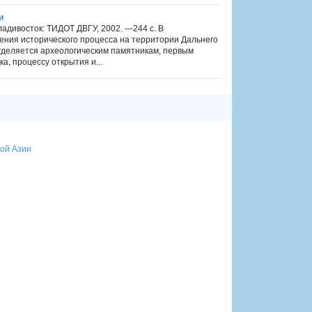
и
ладивосток: ТИДОТ ДВГУ, 2002. —244 с. В
ния исторического процесса на территории Дальнего
уделяется археологическим памятникам, первым
, процессу открытия и...
ой Азии