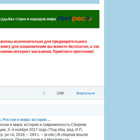
 судьбах стран и народов мира
авлены исключительно для предварительного
книгу для ознакомления вы можете бесплатно, а так
ниями интернет-магазинов. Приятного прочтения!
0
1290
Вернуться
России и мира: история ...
оссии и мира: история и современность Сборник
, 3–4 ноября 2017 года / Под общ. ред. И.П.
 ун-та, 2018. – 284 с. – (в обл.) В сборник вошли
ларуси, Приднестровья и Молдовы на...