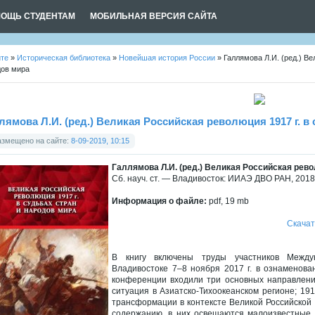
ОЩЬ СТУДЕНТАМ
МОБИЛЬНАЯ ВЕРСИЯ САЙТА
йте
»
Историческая библиотека
»
Новейшая история России
» Галлямова Л.И. (ред.) Ве
дов мира
лямова Л.И. (ред.) Великая Российская революция 1917 г. в
азмещено на сайте:
8-09-2019, 10:15
Галлямова Л.И. (ред.) Великая Российская рево
Сб. науч. ст. — Владивосток: ИИАЭ ДВО РАН, 2018.
Информация о файле:
pdf, 19 mb
Скачат
В книгу включены труды участников Между
Владивостоке 7‒8 ноября 2017 г. в ознаменова
конференции входили три основных направлени
ситуация в Азиатско-Тихоокеанском регионе; 19
трансформации в контексте Великой Российской
содержанию, в них освещаются малоизвестные 