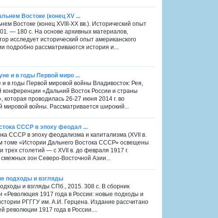
ьнем Востоке (конец XV ...
ем Востоке (конец XVIII-XX вв.). Исторический опыт
01. — 180 с. На основе архивных материалов,
тор исследует исторический опыт американского
и подробно рассматриваются история и...
е и в годы Первой миро ...
 и в годы Первой мировой войны Владивосток: Рея,
ной конференции «Дальний Восток России и страны
 которая проводилась 26-27 июня 2014 г. во
й мировой войны. Рассматривается широкий...
тока СССР в эпоху феодал ...
ка СССР в эпоху феодализма и капитализма (XVII в.
оящем томе «Истории Дальнего Востока СССР» освещены
трех столетий — с XVII в. до февраля 1917 г.
смежных зон Северо-Восточной Азии...
вые подходы и взгляды
одходы и взгляды СПб., 2015. 308 с. В сборник
«Революция 1917 года в России: новые подходы и
истории РГГГУ им. А.И. Герцена. Издание рассчитано
 революции 1917 года в России....