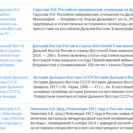
Гарусова Л.Н. Российско-американские отношения на Дал
Гарусова Л.Н. Российско-американские отношения на Дальн
Монография. — Владивосток: Изд-во Дальневост. ун-та, 20
зарубежных и отечественных источников и литературы ав
присутствия на российском Дальнем Востоке. В монографи
Дальний Восток России и страны Восточной Азии наканун
Дальний Восток России и страны Восточной Азии накануне
2016. — 296 с. В книгу включены статьи участников науч
Восточной Азии накануне и в годы Первой мировой войны»,
Владивостоке в ознаменование 100-летия с начала Перво
История Дальнего Востока СССР. История Дальнего Вос
История Дальнего Востока СССР. История Дальнего Восто
февраль 1917 г.) М.: Наука, 1990. — 471 с.: ил. В наст
основные проблемы истории региона на протяжении почти 
Поворотным пунктом в истории Дальнего Востока СССР и 
Николаев А.Б. (ред.) Революция 1917 года в России: но
Николаев А.Б. (ред.) Революция 1917 года в России: новые п
включены материалы международной научной конференции 
взгляды», проведенной 6 ноября 2014 г. кафедрой русской 
на историков-специалистов и всех интересующихся историей