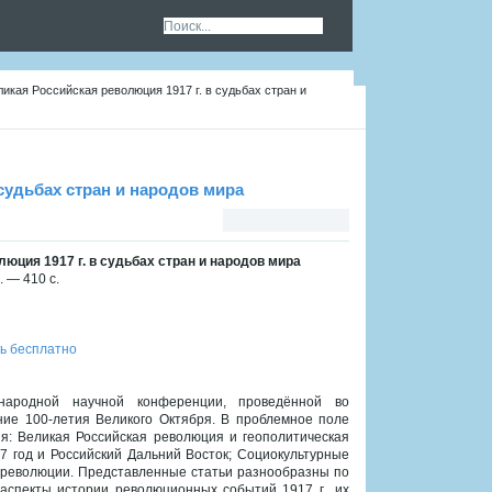
ликая Российская революция 1917 г. в судьбах стран и
 судьбах стран и народов мира
люция 1917 г. в судьбах стран и народов мира
 — 410 с.
ь бесплатно
народной научной конференции, проведённой во
ние 100-летия Великого Октября. В проблемное поле
я: Великая Российская революция и геополитическая
17 год и Российский Дальний Восток; Социокультурные
 революции. Представленные статьи разнообразны по
аспекты истории революционных событий 1917 г., их