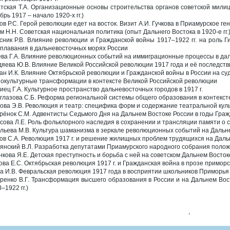
тская Т.А. Организационные основы строительства органов советской мили
брь 1917 ‒ начало 1920-х гг.)
ов Р.С. Герой революции едет на восток. Визит А.И. Гучкова в Приамурское ген
м Н.Н. Советская национальная политика (опыт Дальнего Востока в 1920-е гг.
сник Р.В. Влияние революции и Гражданской войны 1917‒1922 гг. на роль 
плавания в дальневосточных морях России
ева Г.А. Влияние революционных событий на иммиграционные процессы в да
дяева Ю.В. Влияние Великой Российской революции 1917 года и её последстви
ан И.К. Влияние Октябрьской революции и Гражданской войны в России на су
окультурные трансформации в контексте Великой Российской революции
иец Г.А. Культурное пространство дальневосточных городов в 1917 г.
глазова С.Б. Реформа региональной системы общего образования в контекс
ова Э.В. Революция и театр: специфика форм и содержание театральной куль
рёнок С.М. Адвентисты Седьмого Дня на Дальнем Востоке России в годы Гра
сова Л.Е. Роль фольклорного наследия в сохранении и трансляции памяти о 
льева М.В. Культура шаманизма в зеркале революционных событий на Дальн
ов С.А. Революция 1917 г. и решение жилищных проблем трудящихся на Даль
янский В.Л. Разработка депутатами Приамурского народного собрания поло
нкова Я.Е. Детская преступность и борьба с ней на советском Дальнем Востоке
ова Е.С. Октябрьская революция 1917 г. и Гражданская война в прозе приморск
а И.В. Февральская революция 1917 года в восприятии школьников Приморья
ренко В.Г. Трансформация высшего образования в России и на Дальнем Вост
‒1922 гг.)
,