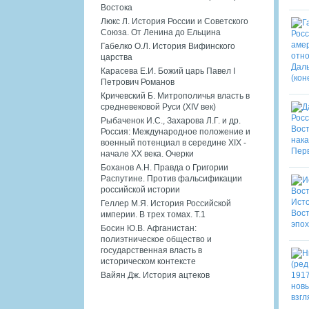
Востока
Люкс Л. История России и Советского
Союза. От Ленина до Ельцина
Габелко О.Л. История Вифинского
царства
Карасева Е.И. Божий царь Павел I
Петрович Романов
Кричевский Б. Митрополичья власть в
средневековой Руси (XIV век)
Рыбаченок И.С., Захарова Л.Г. и др.
Россия: Международное положение и
военный потенциал в середине XIX -
начале XX века. Очерки
Боханов А.Н. Правда о Григории
Распутине. Против фальсификации
российской истории
Геллер М.Я. История Российской
империи. В трех томах. Т.1
Босин Ю.В. Афганистан:
полиэтническое общество и
государственная власть в
историческом контексте
Вайян Дж. История ацтеков