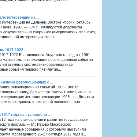
ало интервенции на ...
ало интервенции на Дальнем Востоке России (октябрь
 Наука, 1997. — 304 с. Публикуются документы
х документальных сборников (американских, японских,
ъединенной интервенции стран...
в. 1917-1922
1917-1922 Благовещенск: Амурское кн. изд-во, 1961. —
ные материалы, отражающие революционные события
ть читателям в систематизированном виде
ые события первого пятилетия...
хроника революционных с ...
роника революционных событий 1903-1908 гг
астоящую хронику, Дальиспарт рассчитывает, что она
 и изучающих историю революции 1905 г. на Дальнем
ники приходилось с некоторой поспешностью...
1917 года на становлени ...
17 года на становление и развитие государства и
кого форума. — М.: Изд-во Московского
лючает научные сообщения, с которыми выступили
ума, проведённого 26-27 октября 2017 года в...