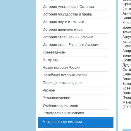
Орна
История Австралии и Океании
(октя
Авил
История государства и права
Били
История науки и техники
Коле
море
История древнего мира
Ткач
Аргу
История стран Азии и Африки
Капр
История стран Европы и Америки
Соци
Андр
Краеведение
Бело
Мемуары
Осип
Дуда
Новая история России
Фети
Саве
Новейшая история России
Влас
Периодические издания
Земл
Козе
Разное
Волк
Пчел
Религиоведение
Мака
Учебники по истории
(1918
Этнография и этнология
Материалы по истории