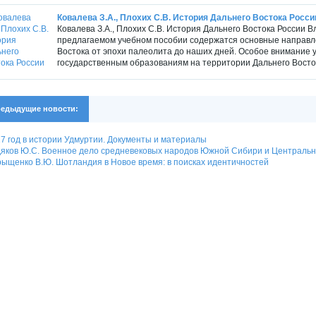
Ковалева З.А., Плохих С.В. История Дальнего Востока Росси
Ковалева З.А., Плохих С.В. История Дальнего Востока России В
предлагаемом учебном пособии содержатся основные направле
Востока от эпохи палеолита до наших дней. Особое внимание 
государственным образованиям на территории Дальнего Востока
едыдущие новости:
7 год в истории Удмуртии. Документы и материалы
яков Ю.С. Военное дело средневековых народов Южной Сибири и Центральн
ыщенко В.Ю. Шотландия в Новое время: в поисках идентичностей