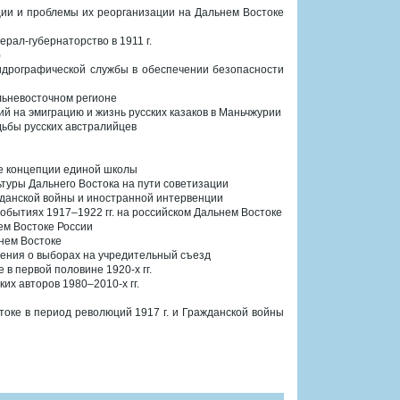
ции и проблемы их реорганизации на Дальнем Востоке
ерал-губернаторство в 1911 г.
)
Гидрографической службы в обеспечении безопасности
льневосточном регионе
й на эмиграцию и жизнь русских казаков в Маньчжурии
дьбы русских австралийцев
те концепции единой школы
туры Дальнего Востока на пути советизации
жданской войны и иностранной интервенции
событиях 1917‒1922 гг. на российском Дальнем Востоке
ем Востоке России
нем Востоке
жения о выборах на учредительный съезд
 в первой половине 1920-х гг.
их авторов 1980‒2010-х гг.
оке в период революций 1917 г. и Гражданской войны