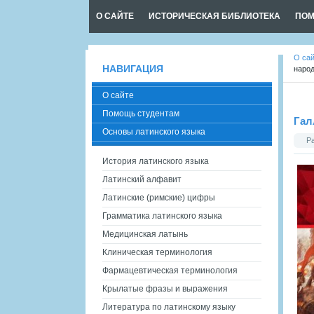
О САЙТЕ
ИСТОРИЧЕСКАЯ БИБЛИОТЕКА
ПОМ
О са
НАВИГАЦИЯ
наро
О сайте
Помощь студентам
Гал
Основы латинского языка
Р
История латинского языка
Латинский алфавит
Латинские (римские) цифры
Грамматика латинского языка
Медицинская латынь
Клиническая терминология
Фармацевтическая терминология
Крылатые фразы и выражения
Литература по латинскому языку