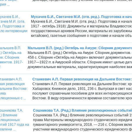
Мухачев Б.И., Светачев М.И. (отв. ред.). Подготовка и нач
Мухачев Б.И., Светачев М.И. (отв. ред.). Подготовка и нач
1917 - октябрь 1918): Документы и материалы Владивосток:
государственных архивов России, материалы из зарубежны
китайских), газетные сообщения о подготовке и начале об
Малышев В.П. (ред.) Октябрь на Амуре: Сборник документо
Малышев В.П. (ред.) Октябрь на Амуре: Сборник документов. 
458 с. Сборник «Октябрь на Амуре» включает документаль
1917—1922 гг. в Амурской области. Сборник имеет целью да
документальные материалы, характеризующие наиболее важн
Станкевич А.П. Первая революция на Дальнем Востоке: 
Станкевич А.П. Первая революция на Дальнем Востоке: х
Хабаровск: Книжное дело, 1931, 236 с. Выпуская в свет н
послужит справочным пособием для всех интересующихся
Востоке. В виду ограниченности времени составителю хро
Сошникова Т.А. (Ред.) Влияние революционных событий 
Сошникова Т.А. (Ред.) Влияние революционных событий 19
права Материалы международного студенческого юридичес
гуманитарного университета, 2018. — 216 с. Сборник вк
участники международного студенческого юридического фор