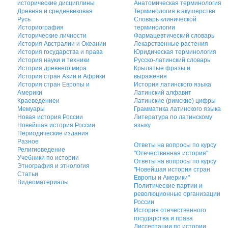
исторические дисциплины
Анатомическая терминология
Древняя и средневековая
Терминология в акушерстве
Русь
Словарь клинической
Историография
терминологии
Исторические личности
Фармацевтический словарь
История Австралии и Океании
Лекарственные растения
История государства и права
Юридическая терминология
История науки и техники
Русско-латинский словарь
История древнего мира
Крылатые фразы и
История стран Азии и Африки
выражения
История стран Европы и
История латинского языка
Америки
Латинский алфавит
Краеведениеи
Латинские (римские) цифры
Мемуары
Грамматика латинского языка
Новая история России
Литература по латинскому
Новейшая история России
языку
Периодические издания
Разное
Ответы на вопросы по курсу
Религиоведение
"Отечественная история"
Учебники по истории
Ответы на вопросы по курсу
Этнография и этнология
"Новейшая история стран
Статьи
Европы и Америки"
Видеоматериалы
Политические партии и
революционные организации
России
История отечественного
государства и права
Диссертации по истории