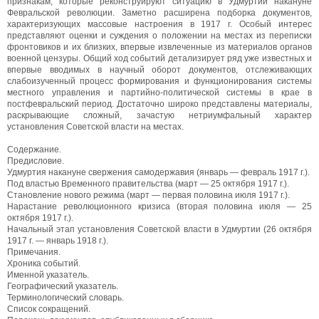
признакам, которые реконструируют ситуацию в Удмуртии накануне
Февральской революции. Заметно расширена подборка документов,
характеризующих массовые настроения в 1917 г. Особый интерес
представляют оценки и суждения о положении на местах из переписки
фронтовиков и их близких, впервые извлеченные из материалов органов
военной цензуры. Общий ход событий детализирует ряд уже известных и
впервые вводимых в научный оборот документов, отслеживающих
слабоизученный процесс формирования и функционирования системы
местного управления и партийно-политической системы в крае в
постфевральский период. Достаточно широко представлены материалы,
раскрывающие сложный, зачастую нетриумфальный характер
установления Советской власти на местах.
Содержание.
Предисловие.
Удмуртия накануне свержения самодержавия (январь — февраль 1917 г.).
Под властью Временного правительства (март — 25 октября 1917 г.).
Становление нового режима (март — первая половина июля 1917 г.).
Нарастание революционного кризиса (вторая половина июля — 25
октября 1917 г.).
Начальный этап установления Советской власти в Удмуртии (26 октября
1917 г. — январь 1918 г.).
Примечания.
Хроника событий.
Именной указатель.
Географический указатель.
Терминологический словарь.
Список сокращений.