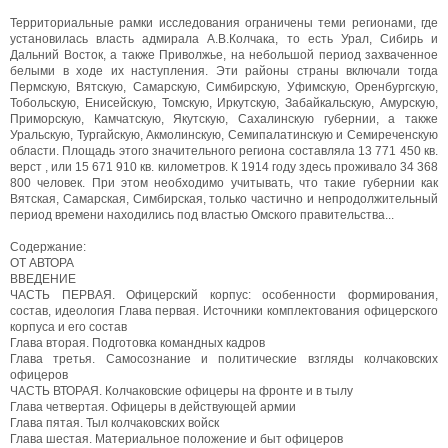
Территориальные рамки исследования ограничены теми регионами, где
установилась власть адмирала А.В.Колчака, то есть Урал, Сибирь и
Дальний Восток, а также Приволжье, на небольшой период захваченное
белыми в ходе их наступления. Эти районы страны включали тогда
Пермскую, Вятскую, Самарскую, Симбирскую, Уфимскую, Оренбургскую,
Тобольскую, Енисейскую, Томскую, Иркутскую, Забайкальскую, Амурскую,
Приморскую, Камчатскую, Якутскую, Сахалинскую губернии, а также
Уральскую, Тургайскую, Акмолинскую, Семипалатинскую и Семиреченскую
области. Площадь этого значительного региона составляла 13 771 450 кв.
верст , или 15 671 910 кв. километров. К 1914 году здесь проживало 34 368
800 человек. При этом необходимо учитывать, что такие губернии как
Вятская, Самарская, Симбирская, только частично и непродолжительный
период времени находились под властью Омского правительства...
Содержание:
ОТ АВТОРА
ВВЕДЕНИЕ
ЧАСТЬ ПЕРВАЯ. Офицерский корпус: особенности формирования,
состав, идеология Глава первая. Источники комплектования офицерского
корпуса и его состав
Глава вторая. Подготовка командных кадров
Глава третья. Самосознание и политические взгляды колчаковских
офицеров
ЧАСТЬ ВТОРАЯ. Колчаковские офицеры на фронте и в тылу
Глава четвертая. Офицеры в действующей армии
Глава пятая. Тыл колчаковских войск
Глава шестая. Материальное положение и быт офицеров