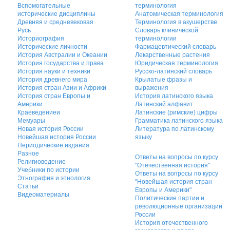
Вспомогательные
терминология
исторические дисциплины
Анатомическая терминология
Древняя и средневековая
Терминология в акушерстве
Русь
Словарь клинической
Историография
терминологии
Исторические личности
Фармацевтический словарь
История Австралии и Океании
Лекарственные растения
История государства и права
Юридическая терминология
История науки и техники
Русско-латинский словарь
История древнего мира
Крылатые фразы и
История стран Азии и Африки
выражения
История стран Европы и
История латинского языка
Америки
Латинский алфавит
Краеведениеи
Латинские (римские) цифры
Мемуары
Грамматика латинского языка
Новая история России
Литература по латинскому
Новейшая история России
языку
Периодические издания
Разное
Ответы на вопросы по курсу
Религиоведение
"Отечественная история"
Учебники по истории
Ответы на вопросы по курсу
Этнография и этнология
"Новейшая история стран
Статьи
Европы и Америки"
Видеоматериалы
Политические партии и
революционные организации
России
История отечественного