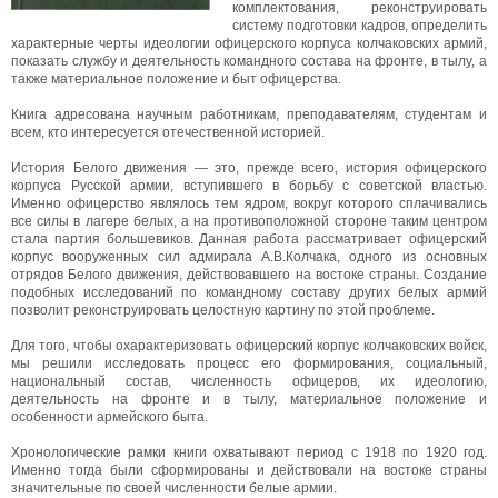
комплектования, реконструировать
систему подготовки кадров, определить
характерные черты идеологии офицерского корпуса колчаковских армий,
показать службу и деятельность командного состава на фронте, в тылу, а
также материальное положение и быт офицерства.
Книга адресована научным работникам, преподавателям, студентам и
всем, кто интересуется отечественной историей.
История Белого движения — это, прежде всего, история офицерского
корпуса Русской армии, вступившего в борьбу с советской властью.
Именно офицерство являлось тем ядром, вокруг которого сплачивались
все силы в лагере белых, а на противоположной стороне таким центром
стала партия большевиков. Данная работа рассматривает офицерский
корпус вооруженных сил адмирала А.В.Колчака, одного из основных
отрядов Белого движения, действовавшего на востоке страны. Создание
подобных исследований по командному составу других белых армий
позволит реконструировать целостную картину по этой проблеме.
Для того, чтобы охарактеризовать офицерский корпус колчаковских войск,
мы решили исследовать процесс его формирования, социальный,
национальный состав, численность офицеров, их идеологию,
деятельность на фронте и в тылу, материальное положение и
особенности армейского быта.
Хронологические рамки книги охватывают период с 1918 по 1920 год.
Именно тогда были сформированы и действовали на востоке страны
значительные по своей численности белые армии.