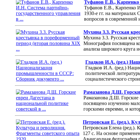
Туфанов Е.В., Карпенко 
Туфанов Е.В., Карпенко И
1930-е гг. на материалах
вопросов в современной 
Мухина 3.3. Русская кре
Мухина 3.3. Русская крес
Монография посвящена ко
анализа широкого круга 
Гладков И.А. (ред.) Н
Гладков И.А. (ред.) Нац
политической литературы
социалистического строи
Рамазанова Д.Ш. Горские
Рамазанова Д.Ш. Горские 
посвящено изучению мало
горскими евреями, и кото
Петровская Е. (ред.). Ку
Петровская Елена (ред.). 
127 с. На основе примене
Авангардная фотография р