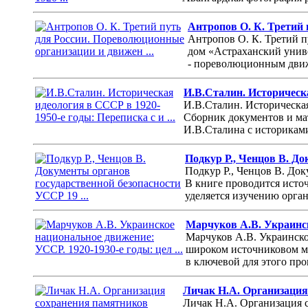
Антропов О. К. Третий 
Антропов О. К. Третий п
дом «Астраханский униве
- пореволюционным движ
И.В.Сталин. Историческа
И.В.Сталин. Историческая
Сборник документов и мат
И.В.Сталина с историками
Подкур Р., Ченцов В. До
Подкур Р., Ченцов В. Док
В книге проводится исто
уделяется изучению орга
Марчуков А.В. Украинско
Марчуков А.В. Украинское
широком источниковом ма
в ключевой для этого про
Личак Н.А. Организация 
Личак Н.А. Организация 