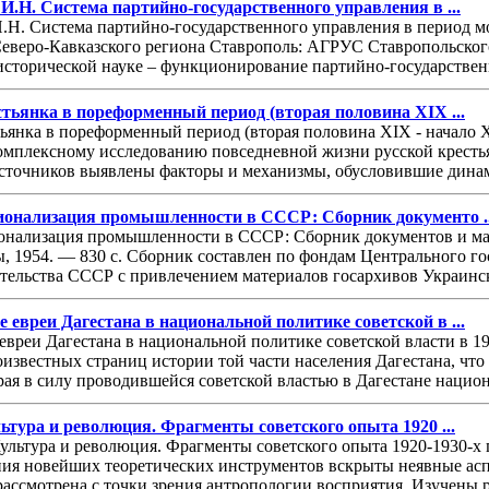
И.Н. Система партийно-государственного управления в ...
.Н. Система партийно-государственного управления в период мо
 Северо-Кавказского региона Ставрополь: АГРУС Ставропольского
исторической науке – функционирование партийно-государствен
стьянка в пореформенный период (вторая половина XIX ...
тьянка в пореформенный период (вторая половина XIX - начало X
мплексному исследованию повседневной жизни русской кресть
источников выявлены факторы и механизмы, обусловившие динам
ационализация промышленности в СССР: Сборник документо ..
ионализация промышленности в СССР: Сборник документов и мат
, 1954. — 830 с. Сборник составлен по фондам Центрального г
тельства СССР с привлечением материалов госархивов Украинск
 евреи Дагестана в национальной политике советской в ...
евреи Дагестана в национальной политике советской власти в 192
известных страниц истории той части населения Дагестана, чт
рая в силу проводившейся советской властью в Дагестане национа
льтура и революция. Фрагменты советского опыта 1920 ...
Культура и революция. Фрагменты советского опыта 1920-1930-х 
ния новейших теоретических инструментов вскрыты неявные аспе
ассмотрена с точки зрения антропологии восприятия. Изучены 