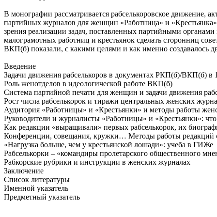
В монографии рассматривается рабселькоровское движение, ак
партийных журналов для женщин «Работница» и «Крестьянка», 
зрения реализации задач, поставленных партийными органами 
малограмотных работниц и крестьянок сделать сторонниц сове
ВКП(б) показали, с какими целями и как именно создавалось д
Введение
Задачи движения рабселькоров в документах РКП(б)/ВКП(б) в 
Роль женотделов в идеологической работе ВКП(б)
Система партийной печати для женщин и задачи движения рабс
Рост числа рабселькорок и тиражи центральных женских журна
Аудитория «Работницы» и «Крестьянки» и методы работы женс
Руководители и журналисты «Работницы» и «Крестьянки»: что 
Как редакции «выращивали» первых рабселькорок, их биогра
Конференции, совещания, кружки… Методы работы редакций 
«Нагрузка больше, чем у крестьянской лошади»: учеба в ГИЖе
Рабселькорки – «командиры пролетарского общественного мне
Рабкорские рубрики и инструкции в женских журналах
Заключение
Список литературы
Именной указатель
Предметный указатель