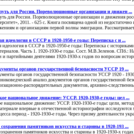
путь для России. Пореволюционные организации и движен ...
уть для России. Пореволюционные организации и движения росс
рситет», 2011. - 625 с. Книга посвящена одной из недостаточн
ениям и организациям первой волны эмиграции. Рассматриваетс
я идеология в СССР в 1920-1950-е годы: Переписка с и ...
 идеология в СССР в 1920-1950-е годы: Переписка с историками
ериалов. Часть 1. 1920-1930-е годы. Сост. М.В.Зеленов. СПб.: Н
 и партийными деятелями 1920-1930-х годов по вопросам истори
кументы органов государственной безопасности УCCР 19 ...
ументы органов государственной безопасности УCCР 1920 - 1930-
чниковедческий анализ документов органов государственной без
низационно-распорядительных документов, архивно-следственных
е национальное движение: УССР. 1920-1930-е годы: цел ...
 национальное движение: УССР. 1920-1930-е годы: цели, методы,
териале впервые в отечественной историографии исследуются 
цесса период - 1920-1930-е годы. Через призму деятельности ук
сохранения памятников искусства и старины в 1920-193 ...
сохранения памятников искусства и старины в 1920-1930-х год