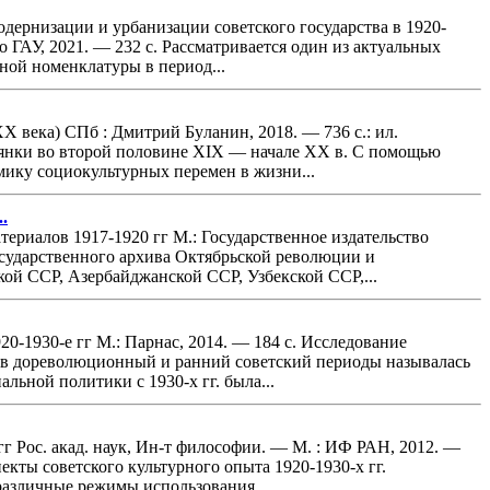
дернизации и урбанизации советского государства в 1920-
 ГАУ, 2021. — 232 с. Рассматривается один из актуальных
ной номенклатуры в период...
X века) СПб : Дмитрий Бyланин, 2018. — 736 с.: ил.
янки во второй половине XIX — начале XX в. С помощью
ику социокультурных перемен в жизни...
.
ериалов 1917-1920 гг М.: Государственное издательство
осударственного архива Октябрьской революции и
ой ССР, Азербайджанской ССР, Узбекской ССР,...
0-1930-е гг М.: Парнас, 2014. — 184 с. Исследование
о в дореволюционный и ранний советский периоды называлась
льной политики с 1930-х гг. была...
гг Рос. акад. наук, Ин-т философии. — М. : ИФ РАН, 2012. —
кты советского культурного опыта 1920-1930-x гг.
различные режимы использования...