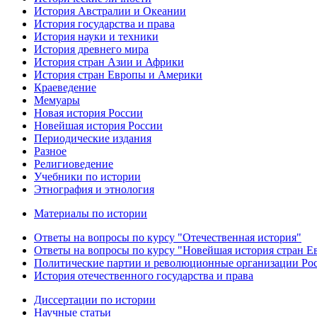
История Австралии и Океании
История государства и права
История науки и техники
История древнего мира
История стран Азии и Африки
История стран Европы и Америки
Краеведение
Мемуары
Новая история России
Новейшая история России
Периодические издания
Разное
Религиоведение
Учебники по истории
Этнография и этнология
Материалы по истории
Ответы на вопросы по курсу "Отечественная история"
Ответы на вопросы по курсу "Новейшая история стран 
Политические партии и революционные организации Ро
История отечественного государства и права
Диссертации по истории
Научные статьи