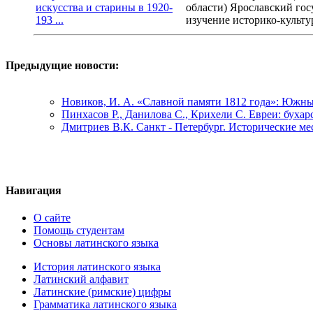
области) Ярославский гос
изучение историко-культу
Предыдущие новости:
Новиков, И. А. «Славной памяти 1812 года»: Южн
Пинхасов Р., Данилова С., Крихели С. Евреи: бухар
Дмитриев В.К. Санкт - Петербург. Исторические ме
Навигация
О сайте
Помощь студентам
Основы латинского языка
История латинского языка
Латинский алфавит
Латинские (римские) цифры
Грамматика латинского языка