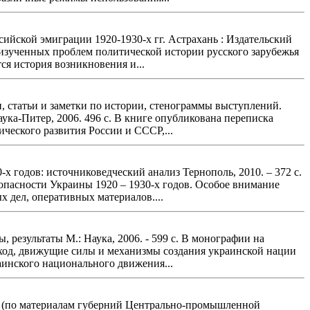
ийской эмиграции 1920-1930-х гг. Астрахань : Издательский
о изученных проблем политической истории русского зарубежья
я история возникновения и...
, статьи и заметки по истории, стенограммы выступлений.
аука-Питер, 2006. 496 с. В книге опубликована переписка
ческого развития России и СССР,...
х годов: источниковедческий анализ Тернополь, 2010. – 372 с.
опасности Украины 1920 – 1930-х годов. Особое внимание
 дел, оперативных материалов....
 результаты М.: Наука, 2006. - 599 с. В монографии на
ход, движущие силы и механизмы создания украинской нации
раинского национального движения...
ах (по материалам губерний Центрально-промышленной