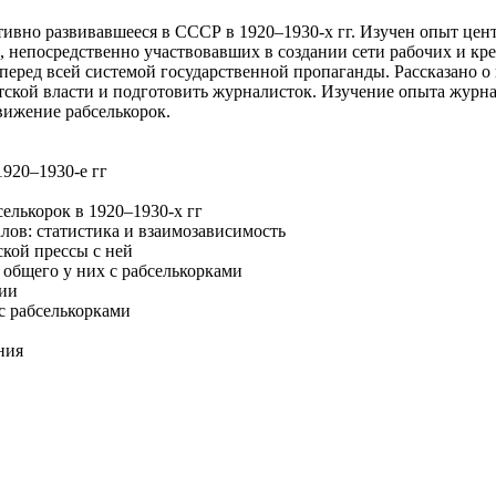
тивно развивавшееся в СССР в 1920–1930-х гг. Изучен опыт цен
непосредственно участвовавших в создании сети рабочих и кре
перед всей системой государственной пропаганды. Рассказано о
тской власти и подготовить журналисток. Изучение опыта журна
вижение рабселькорок.
1920–1930-е гг
елькорок в 1920–1930-х гг
лов: статистика и взаимозависимость
кой прессы с ней
общего у них с рабселькорками
фии
с рабселькорками
ния