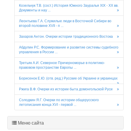
Козельчук Т.В. (сост.) История Южного Зауралья XIX - XX вв.
Документы и нау ...
Леонтьева Г.А. Служилые люди в Восточной Сибири во
второй половине XVII - п ...
Захаров Антон. Очерки истории традиционного Востока
Абдулин Р.С. Формирование и развитие системы судебного
управления в России ...
Третьяк А.И. Северное Причерноморье в политико-
правовом пространстве Европы ...
Борисенок Е.Ю. (отв. ред.) Русские об Украине и украинцах
Ржига В.Ф. Очерки из истории быта домонгольской Руси
Солодкин Я.Г. Очерки по истории общерусского
летописания конца XVI - первой ...
Меню сайта