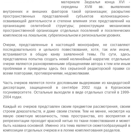
материале Зауралья конца XVI -
середины XVIII вв.: выявлению
внутренних и внешних факторов такой организации; раскрытию
пространственных представлений субъектов колонизационно-
осваивающей деятельности и степени влияния этих представлений на
организацию селитебной структуры; реконструкции механизмов
пространственной организации отдельных поселений и поселенческих
комплексов на локальном, субрегиональном и региональном уровнях.
Очерки, представленные в настоящей монографии, не составляют
последовательного и цельного повествования, хотя, так или иначе,
встраиваются в общую канву заявленной темы. По сути, здесь
представлена попытка создать некий нелинейный нарратив: отдельные
очерки являются разновременными обращениями автора к тем или иным
проблемам и приведены здесь без серьезной редакторской правки со
всеми повторами, противоречиями, недомолвками.
Часть очерков является почти дословными выдержками из кандидатской
диссертации, защищенной в сентябре 2002 года в Курганском
госуниверситете. Остальные выходили в виде отдельных статей в 1999-
2004 годах.
Каждый из очерков представлен своим предметом рассмотрения, своим
строем доказательств, и даже своим стилем. Тем не менее, несмотря на
явную сюжетную мозаичность, тема пространства, его восприятия и
репрезентации проходит красной нитью по ткани повествования и может
быть названа основной. Именно эта тема является сюжетообразующей в
композиции отдельных очерков и в логике комплектования разделов.