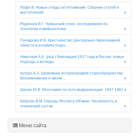
Иофе В. Новые этюды об оптимизме. Сборник статей и
выступлений
Родионов В.Г. Чувашский этнос: исследования по
этнологии и мифопоэтике
Гончарова И.В. Крестьянство Центрально-Черноземной
области в условиях подго ...
Николаев А.Б. (ред.) Революция 1917 года в России: новые
подходы и взгляды
Кузоро К.А. Церковная историография старообрядчества:
Возникновение и эволю ...
Шахин Ю.В. Югославия на пути модернизации. 1947-1961
Кабузан В.М. Народы России в VIII веке. Численность и
этнический состав
Меню сайта