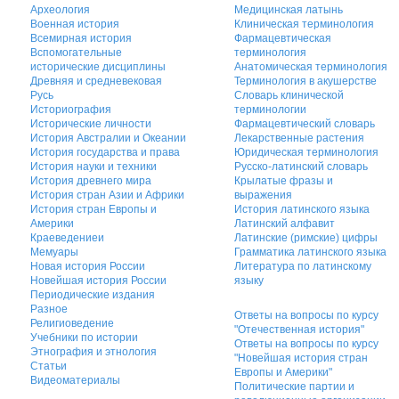
Археология
Медицинская латынь
Военная история
Клиническая терминология
Всемирная история
Фармацевтическая
Вспомогательные
терминология
исторические дисциплины
Анатомическая терминология
Древняя и средневековая
Терминология в акушерстве
Русь
Словарь клинической
Историография
терминологии
Исторические личности
Фармацевтический словарь
История Австралии и Океании
Лекарственные растения
История государства и права
Юридическая терминология
История науки и техники
Русско-латинский словарь
История древнего мира
Крылатые фразы и
История стран Азии и Африки
выражения
История стран Европы и
История латинского языка
Америки
Латинский алфавит
Краеведениеи
Латинские (римские) цифры
Мемуары
Грамматика латинского языка
Новая история России
Литература по латинскому
Новейшая история России
языку
Периодические издания
Разное
Ответы на вопросы по курсу
Религиоведение
"Отечественная история"
Учебники по истории
Ответы на вопросы по курсу
Этнография и этнология
"Новейшая история стран
Статьи
Европы и Америки"
Видеоматериалы
Политические партии и