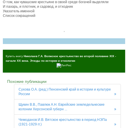
О том, как чувашские крестьяне в своей среде богачей выделяли
И пахарь, и плотник, и садовод, и отходник
Указатель именной
Список сокращений
,
Купить книгу
Николаев Г.А. Волжское крестьянство во второй половине XIX -
начале XX века. Этюды по истории и этнологии
Похожие публикации
Сухова О.А. (ред.) Пензенский край в истории и культуре
России
Щукин В.В., Павлюк А.Н. Еврейские земледельческие
колонии Херсонской губерн ...
Чемоданов И.В. Вятское крестьянство в период НЭПа
(1921-1929 гг.)