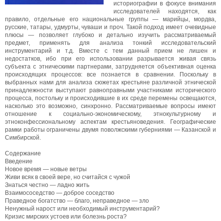
историографии в фокусе внимания
исследователей находятся, как
правило, отдельные его национальные группы — марийцы, мордва,
русские, татары, удмурты, чуваши и проч. Такой подход имеет очевидные
плюсы — позволяет глубоко и детально изучить рассматриваемый
предмет, применять для анализа тонкий исследовательский
инструментарий и т.д. Вместе с тем данный прием не лишен и
недостатков, ибо при его использовании разрывается живая связь
субъекта с этническими партнерами, затрудняется объективная оценка
происходящих процессов: все познается в сравнении. Поскольку в
выбранных нами для анализа сюжетах крестьяне различной этнической
принадлежности выступают равноправными участниками исторического
процесса, постольку и происходившие в их среде перемены освещаются,
насколько это возможно, синхронно. Рассматриваемые вопросы имеют
отношение к социально-экономическому, этнокультурному и
этноконфессиональному аспектам крестьяноведения. Географические
рамки работы ограничены двумя поволжскими губерниями — Казанской и
Симбирской.
Содержание
Введение
Новое время — новые ветры
Живи всяк в своей вере, но считайся с чужой
Знаться честно — ладно жить
Взаимососедство — доброе соседство
Праведное богатство — благо, неправедное — зло
Ненужный нарост или необходимый инструментарий?
Кризис мирских устоев или болезнь роста?