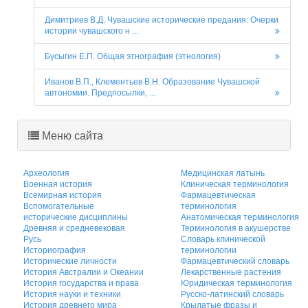
Димитриев В.Д. Чувашские исторические предания: Очерки
истории чувашского н ...
Бусыгин Е.П. Общая этнография (этнология)
Иванов В.П., Клементьев В.Н. Образование Чувашской
автономии. Предпосылки, ...
Меню сайта
Археология
Медицинская латынь
Военная история
Клиническая терминология
Всемирная история
Фармацевтическая
Вспомогательные
терминология
исторические дисциплины
Анатомическая терминология
Древняя и средневековая
Терминология в акушерстве
Русь
Словарь клинической
Историография
терминологии
Исторические личности
Фармацевтический словарь
История Австралии и Океании
Лекарственные растения
История государства и права
Юридическая терминология
История науки и техники
Русско-латинский словарь
История древнего мира
Крылатые фразы и