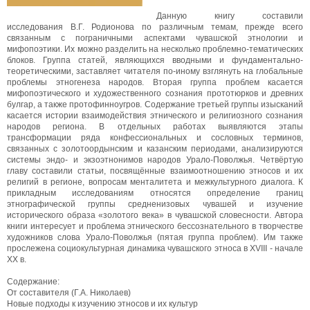
Данную книгу составили
исследования В.Г. Родионова по различным темам, прежде всего
связанным с пограничными аспектами чувашской этнологии и
мифопоэтики. Их можно разделить на несколько проблемно-тематических
блоков. Группа статей, являющихся вводными и фундаментально-
теоретическими, заставляет читателя по-иному взглянуть на глобальные
проблемы этногенеза народов. Вторая группа проблем касается
мифопоэтического и художественного сознания прототюрков и древних
булгар, а также протофинноугров. Содержание третьей группы изысканий
касается истории взаимодействия этнического и религиозного сознания
народов региона. В отдельных работах выявляются этапы
трансформации ряда конфессиональных и сословных терминов,
связанных с золотоордынским и казанским периодами, анализируются
системы эндо- и экзоэтнонимов народов Урало-Поволжья. Четвёртую
главу составили статьи, посвящённые взаимоотношению этносов и их
религий в регионе, вопросам менталитета и межкультурного диалога. К
прикладным исследованиям относятся определение границ
этнографической группы средненизовых чувашей и изучение
исторического образа «золотого века» в чувашской словесности. Автора
книги интересует и проблема этнического бессознательного в творчестве
художников слова Урало-Поволжья (пятая группа проблем). Им также
прослежена социокультурная динамика чувашского этноса в XVIII - начале
XX в.
Содержание:
От составителя (Г.А. Николаев)
Новые подходы к изучению этносов и их культур