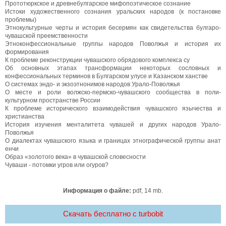
Прототюркское и древнебулгарское мифопоэтическое сознание
Истоки художественного сознания уральских народов (к постановке
проблемы)
Этнокультурные черты и история бесермян как свидетельства булгаро-
чувашской преемственности
Этноконфессиональные группы народов Поволжья и история их
формирования
К проблеме реконструкции чувашского обрядового комплекса су
Об основных этапах трансформации некоторых сословных и
конфессиональных терминов в Булгарском улусе и Казанском ханстве
О системах эндо- и экзоэтнонимов народов Урало-Поволжья
О месте и роли волжско-пермско-чувашского сообщества в поли-
культурном пространстве России
К проблеме исторического взаимодействия чувашского язычества и
христианства
История изучения менталитета чувашей и других народов Урало-
Поволжья
О диалектах чувашского языка и границах этнографической группы анат
енчи
Образ «золотого века» в чувашской словесности
Чуваши - потомки угров или огуров?
Информация о файле:
pdf, 14 mb.
Скачать бесплатно c turbobit