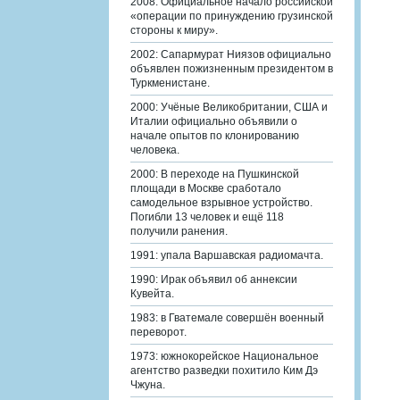
2008: Официальное начало российской
«операции по принуждению грузинской
стороны к миру».
2002: Сапармурат Ниязов официально
объявлен пожизненным президентом в
Туркменистане.
2000: Учёные Великобритании, США и
Италии официально объявили о
начале опытов по клонированию
человека.
2000: В переходе на Пушкинской
площади в Москве сработало
самодельное взрывное устройство.
Погибли 13 человек и ещё 118
получили ранения.
1991: упала Варшавская радиомачта.
1990: Ирак объявил об аннексии
Кувейта.
1983: в Гватемале совершён военный
переворот.
1973: южнокорейское Национальное
агентство разведки похитило Ким Дэ
Чжуна.