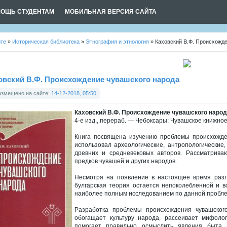
ОЩЬ СТУДЕНТАМ
МОБИЛЬНАЯ ВЕРСИЯ САЙТА
йте
»
Историческая библиотека
»
Этнография и этнология
» Каховский В.Ф. Происхожд
овский В.Ф. Происхождение чувашского народа
азмещено на сайте:
14-12-2018, 05:50
Каховский В.Ф. Происхождение чувашского наро
4-е изд., перераб. — Чебоксары: Чувашское книжное
Книга посвящена изучению проблемы происхожде
использовал археологические, антропологические,
древних и средневековых авторов. Рассматрива
предков чувашей и других народов.
Несмотря на появление в настоящее время разл
булгарская теория остается непоколебленной и в
наиболее полным исследованием по данной пробле
Разработка проблемы происхождения чувашског
обогащает культуру народа, рассеивает мифоло
помогает правильно осмыслить явления быта,