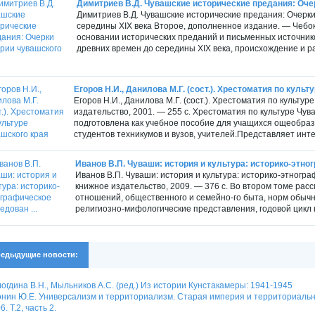
Димитриев В.Д. Чувашские исторические предания: Очерк
Димитриев В.Д. Чувашские исторические предания: Очерки
середины XIX века Второе, дополненное издание. — Чебокса
основании исторических преданий и письменных источник
древних времен до середины XIX века, происхождение и р
Егоров Н.И., Данилова М.Г. (сост.). Хрестоматия по куль
Егоров Н.И., Данилова М.Г. (сост.). Хрестоматия по культу
издательство, 2001. — 255 с. Хрестоматия по культуре Чу
подготовлена как учебное пособие для учащихся ощеобра
студентов техникумов и вузов, учителей.Представляет интер
Иванов В.П. Чуваши: история и культура: историко-этно
Иванов В.П. Чуваши: история и культура: историко-этногр
книжное издательство, 2009. — 376 с. Во втором томе ра
отношений, общественного и семейно-го быта, норм обыч
религиозно-мифологические представления, годовой цикл к
едыдущие новости:
огдина В.Н., Мыльников А.С. (ред.) Из истории Кунстакамеры: 1941-1945
нин Ю.Е. Универсализм и территориализм. Старая империя и территориальн
6. Т.2, часть 2.