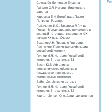
Про
Союза. От Ленина до Ельцина
Габелко О.Л. История Вифинского
царства
Карасева Е.И. Божий царь Павел I
Петрович Романов
Рыбаченок И.С., Захарова Л.Г. и др.
Россия: Международное положение и
военный потенциал в середине XIX -
начале XX века. Очерки
Боханов А.Н. Правда о Григории
Распутине. Против фальсификации
российской истории
Геллер М.Я. История Российской
империи. В трех томах. Т.1
Босин Ю.В. Афганистан:
полиэтническое общество и
государственная власть в
историческом контексте
Вайян Дж. История ацтеков
Геллер М.Я. История Российской
империи. В трех томах. Т.3
Клиндт-Йенсен Оле. Дания до викингов