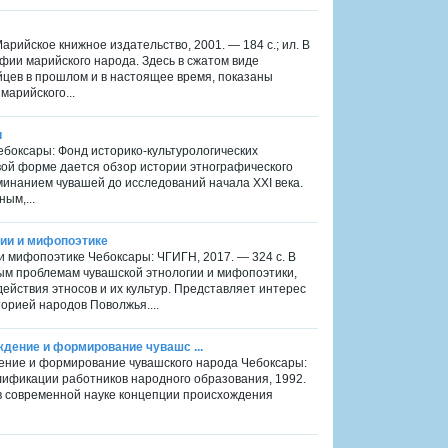
арийское книжное издательство, 2001. — 184 с.; ил. В
ии марийского народа. Здесь в сжатом виде
йцев в прошлом и в настоящее время, показаны
марийского...
и
ебоксары: Фонд историко-культурологических
ковой форме дается обзор истории этнографического
минанием чувашей до исследований начала XXI века.
ым,...
гии и мифопоэтике
 и мифопоэтике Чебоксары: ЧГИГН, 2017. — 324 с. В
ым проблемам чувашской этнологии и мифопоэтики,
ействия этносов и их культур. Представляет интерес
торией народов Поволжья....
ждение и формирование чувашс ...
дение и формирование чувашского народа Чебоксары:
лификации работников народного образования, 1992.
 в современной науке концепции происхождения