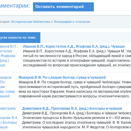
мментарии:
Оставить комментарий
егория:
Историческая библиотека
»
Этнография и этнология
угие новости по теме:
Иванов В.П., Коростелев А.Д., Ягафова Е.А. (ред.). Чуваши
Иванов В.П., Коростелев А.Д., Ягафова Е.А. (ред.). Чуваши М.: Н
пятый по численности народ в России, обладающий яркой и сам
специалистов по истории и этнографии чувашей, подготовлена
исследований по вопросам происхождения чувашей, их этническ
Макаров В.Ф. По следам болгар, сувар и чувашей
Макаров В.Ф. По следам болгар, сувар и чувашей Чебоксары: Новое
прослеживается исторический путь, пройденный болгаро-суварами
века на просторах Евразии. Книга написана по материалам опубл
современной науки рассматриваются вопросы этногенетического..
Димитриев В.Д., Прохорова В.А. (ред.) Болгары и чуваши
Димитриев В.Д., Прохорова В.А. (ред.) Болгары и чуваши Чебоксар
Этнические процессы в Волго-Уральском регионе в V—XVI веках 
Димитриев. О последних этапах этногенеза чувашей. В. Ф. Кахо
этногенеза чувашской народности. М. Р. Федотов. О болгарском и.