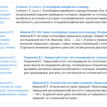
Сепеев Г.А. (сост.). Этнография марийского народа
Сепеев Г.А. (сост.). Этнография марийского народа Йошкар-Ола: М
предлагаемом издании приведены основные сведения по этнограф
упомянуты источники и история этнографического изучения мари
численность, расселение и этнодемографическая характеристика 
Иванов В.П. История этнографии чувашского народа. Очерк
Иванов В.П. История этнографии чувашского народа. Очерки Ч
исследований им. К.В. Иванова, 2011. — 112 с. В книге в очер
изучения чувашского народа с самых первых публикаций с упо
Отдельное внимание уделено работам, посвященным диаспорн
Родионов В.Г. Чувашский этнос: исследования по этноло
Родионов В.Г. Чувашский этнос: исследования по этнологии
книгу вошли исследования автора, посвящённые пограничн
динамике различных форм коллективного сознания, взаимод
для чувашеведов, для всех, кто интересуется этнической ис
Иванов В.П. Этническая история чувашей. Происхо
Иванов В.П. Этническая история чувашей. Происхож
Чувашский республиканский институт повышения ква
— 69 с. В данной книге дано изложение устоявшейся
чувашей, их этнической истории....