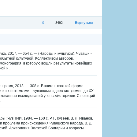
0
3492
Вернуться
аука, 2017. — 654 с. — (Народы и культуры). Чуваши -
обытной культурой. Коллективом авторов,
 монография, в которую вошли результаты новейших
ой и...
 время, 2013. — 308 с. В книге в краткой форме
 и их потомками – чувашами с древних времен до XX
икованных исследований ученых/историков. С позиций
.
ы: ЧувНИИ, 1984. — 160 с. Р. Г. Кузеев, В. Л. Иванов.
и проблема происхождения чувашского народа. В. Д.
вский. Археология Волжской Болгарии и вопросы
..