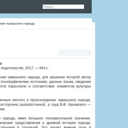
ение чувашского народа
да
 издательство, 2017. — 464 с.
ния чувашского народа, для решения которой автор
 этнографические источники, данные языка, сведения
ются параллели и соответствия элементов культуры
ичных гипотез о происхождении чувашского народа,
сесторонне разработанной, а труд В.Ф. Каховского —
ме.
о народа, имея большое познавательное значение,
гические представления о древней истории народа,
 обычаев и традиций. Это играет важную роль в