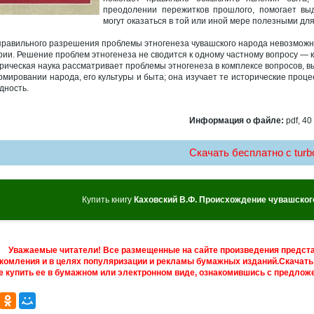
преодолении пережитков прошлого, помогает вы
могут оказаться в той или иной мере полезными дл
правильного разрешения проблемы этногенеза чувашского народа невозможна
рии. Решение проблем этногенеза не сводится к одному частному вопросу — 
рическая наука рассматривает проблемы этногенеза в комплексе вопросов, 
рмировании народа, его культуры и быта; она изучает те исторические проце
дность.
Информация о файле:
pdf, 40
Скачать бесплатно c turbo
Купить книгу
Каховский В.Ф. Происхождение чувашског
Уважаемые читатели! Все размещенные на сайте произведения предст
комления и в целях популяризации и рекламы бумажных изданий.Скачать 
е купить ее в бумажном или электронном виде, ознакомившись с предложе