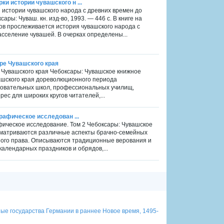
и истории чувашского н ...
 истории чувашского народа с древних времен до
ры: Чуваш. кн. изд-во, 1993. — 446 с. В книге на
ов прослеживается история чувашского народа с
асселение чувашей. В очерках определены...
туре Чувашского края
ре Чувашского края Чебоксары: Чувашское книжное
вашского края дореволюционного периода
зовательных школ, профессиональных училищ,
ес для широких кругов читателей,...
графическое исследован ...
афическое исследование. Том 2 Чебоксары: Чувашское
ссматриваются различные аспекты брачно-семейных
ного права. Описываются традиционные верования и
алендарных праздников и обрядов,...
ые государства Германии в раннее Новое время, 1495-