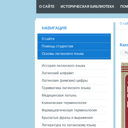
О САЙТЕ
ИСТОРИЧЕСКАЯ БИБЛИОТЕКА
ПОМ
О са
НАВИГАЦИЯ
О сайте
Ках
Помощь студентам
Р
Основы латинского языка
История латинского языка
Латинский алфавит
Латинские (римские) цифры
Грамматика латинского языка
Медицинская латынь
Клиническая терминология
Фармацевтическая терминология
Крылатые фразы и выражения
Литература по латинскому языку