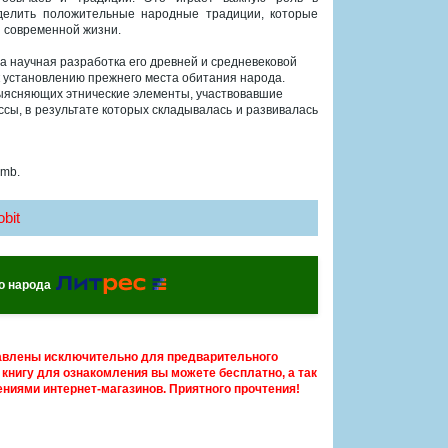
делить положительные народные традиции, которые
я современной жизни.
 научная разработка его древней и средневековой
к установлению прежнего места обитания народа.
выясняющих этнические элементы, участвовавшие
ссы, в результате которых складывалась и развивалась
 mb.
bit
о народа
авлены исключительно для предварительного
книгу для ознакомления вы можете бесплатно, а так
ниями интернет-магазинов. Приятного прочтения!