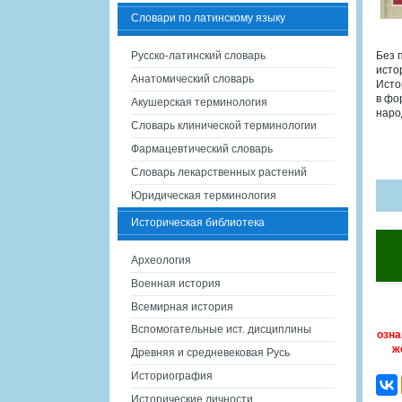
Словари по латинскому языку
Русско-латинский словарь
Без 
исто
Анатомический словарь
Исто
в фо
Акушерская терминология
наро
Словарь клинической терминологии
Фармацевтический словарь
Словарь лекарственных растений
Юридическая терминология
Историческая библиотека
Археология
Военная история
Всемирная история
Вспомогательные ист. дисциплины
озна
ж
Древняя и средневековая Русь
Историография
Исторические личности