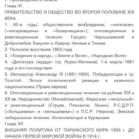
Глава VI
ПРАВИТЕЛЬСТВО И ОБЩЕСТВО ВО ВТОРОЙ ПОЛОВИНЕ XIX
ВЕКА
1. 60-е годы: общественное возбуждение; «нигилизм»
(«писаревщина» и «базаровщина»); оппозиционные и
революционные течения. Герцен; Чернышевский и
Добролюбов; Бакунин и Лавров; Нечаев и Ткачев
2. Польское восстание 1863 года
3. «Хождение в народ», «Земля и Воля», «Народная Воля»
4. «Диктатура сердца» (гр. Лорис-Меликов). 1-е марта 1881
года и его последствия
5. Император Александр III (1881-1894). Победоносцев и гр.
Толстой. Эпоха политической реакции и казенного
национализма (Права евреев)
6. Оппозиционные и революционные течения на рубеже XIX и
XX вв. Народничество (Михайловский). Марксизм «легальный»
и революционный (Струве, Плеханов, Ленин). Р.С.Д.Р.П.
(«большевики» и «меньшевики») и П.С.Р. (Чернов). Земское
либеральное течение. Интеллигенция и буржуазия
Глава VII
ВНЕШНЯЯ ПОЛИТИКА ОТ ПАРИЖСКОГО МИРА 1856 г. ДО
НАЧАЛА ПЕРВОЙ МИРОВОЙ ВОЙНЫ В 1914 г.