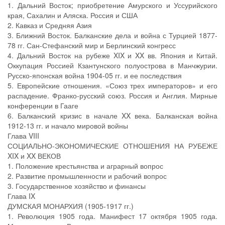
1. Дальний Восток; приобретение Амурского и Уссурийского
края, Сахалин и Аляска. Россия и США
2. Кавказ и Средняя Азия
3. Ближний Восток. Балканские дела и война с Турцией 1877-
78 гг. Сан-Стефанский мир и Берлинский конгресс
4. Дальний Восток на рубеже XIX и XX вв. Япония и Китай.
Оккупация Россией Кзантунского полуострова в Манчжурии.
Русско-японская война 1904-05 гг. и ее последствия
5. Европейские отношения. «Союз трех императоров» и его
распадение. Франко-русский союз. Россия и Англия. Мирные
конференции в Гааге
6. Балканский кризис в начале XX века. Балканская война
1912-13 гг. и начало мировой войны
Глава VIII
СОЦИАЛЬНО-ЭКОНОМИЧЕСКИЕ ОТНОШЕНИЯ НА РУБЕЖЕ
XIX и XX ВЕКОВ
1. Положение крестьянства и аграрный вопрос
2. Развитие промышленности и рабочий вопрос
3. Государственное хозяйство и финансы
Глава IX
ДУМСКАЯ МОНАРХИЯ (1905-1917 гг.)
1. Революция 1905 года. Манифест 17 октября 1905 года.