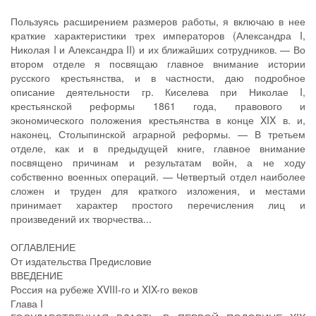
Пользуясь расширением размеров работы, я включаю в нее
краткие характеристики трех императоров (Александра I,
Николая I и Александра II) и их ближайших сотрудников. — Во
втором отделе я посвящаю главное внимание истории
русского крестьянства, и в частности, даю подробное
описание деятельности гр. Киселева при Николае I,
крестьянской реформы 1861 года, правового и
экономического положения крестьянства в конце XIX в. и,
наконец, Столыпинской аграрной реформы. — В третьем
отделе, как и в предыдущей книге, главное внимание
посвящено причинам и результатам войн, а не ходу
собственно военных операций. — Четвертый отдел наиболее
сложен и труден для краткого изложения, и местами
принимает характер простого перечисления лиц и
произведений их творчества...
ОГЛАВЛЕНИЕ
От издательства Предисловие
ВВЕДЕНИЕ
Россия на рубеже XVIII-го и XIX-го веков
Глава I