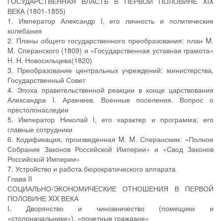
ГОСУДАРСТВЕННАЯ ВЛАСТЬ В ПЕРВОЙ ПОЛОВИНЕ XIX
ВЕКА (1801-1855)
1. Император Александр I, его личность и политические
колебания
2. Планы общего государственного преобразования: план M.
M. Сперанского (1809) и «Государственная уставная грамота»
H. H. Новосильцева(1820)
3. Преобразование центральных учреждений: министерства,
Государственный Совет
4. Эпоха правительственной реакции в конце царствования
Александра I. Аракчеев. Военные поселения. Вопрос о
престолонаследии
5. Император Николай I, его характер и программа; его
главные сотрудники
6. Кодификация, произведенная M. M. Сперанским: «Полное
Собрание Законов Российской Империи» и «Свод Законов
Российской Империи»
7. Устройство и работа бюрократического аппарата
Глава II
СОЦИАЛЬНО-ЭКОНОМИЧЕСКИЕ ОТНОШЕНИЯ В ПЕРВОЙ
ПОЛОВИНЕ XIX ВЕКА
I. Дворянство и чиновничество (помещики и
«столоначальники»), «почетные граждане»