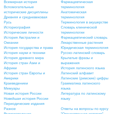
Всемирная история
Фармацевтическая
Вспомогательные
терминология
исторические дисциплины
Анатомическая
Древняя и средневековая
терминология
Русь
Терминология в акушерстве
Историография
Словарь клинической
Исторические личности
терминологии
История Австралии и
Фармацевтический словарь
Океании
Лекарственные растения
История государства и права
Юридическая терминология
История науки и техники
Русско-латинский словарь
История древнего мира
Крылатые фразы и
История стран Азии и
выражения
Африки
История латинского языка
История стран Европы и
Латинский алфавит
Америки
Латинские (римские) цифры
Краеведениеи
Грамматика латинского
Мемуары
языка
Новая история России
Литература по латинскому
Новейшая история России
языку
Периодические издания
Разное
Ответы на вопросы по курсу
Религиоведение
"Отечественная история"