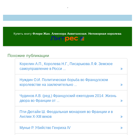
,
Купить книгу
Флори Жан. Алиенора Аквитанская. Непокорная королева
Похожие публикации
Корелин А.П., Королева Н.Г., Писарькова Л.Ф. Земское
самоуправление в Росси ...
Нуждин О.И. Политическая борьба во Французском
королевстве на заключительно ...
Чудинов А.В. (ред.) Французский ежегодник 2014: Жизнь
двора во Франции от ...
Пти-Дютайи Ш. Феодальная монархия во Франции и в
Англии X-XIII веков
Мунье Р. Убийство Генриха IV