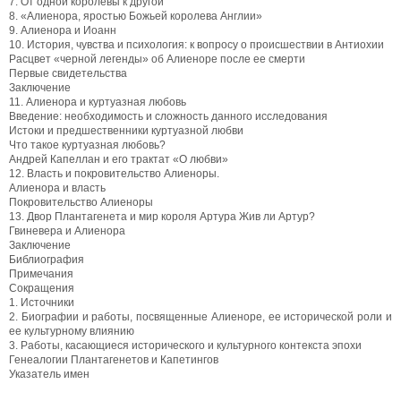
7. От одной королевы к другой
8. «Алиенора, яростью Божьей королева Англии»
9. Алиенора и Иоанн
10. История, чувства и психология: к вопросу о происшествии в Антиохии
Расцвет «черной легенды» об Алиеноре после ее смерти
Первые свидетельства
Заключение
11. Алиенора и куртуазная любовь
Введение: необходимость и сложность данного исследования
Истоки и предшественники куртуазной любви
Что такое куртуазная любовь?
Андрей Капеллан и его трактат «О любви»
12. Власть и покровительство Алиеноры.
Алиенора и власть
Покровительство Алиеноры
13. Двор Плантагенета и мир короля Артура Жив ли Артур?
Гвиневера и Алиенора
Заключение
Библиография
Примечания
Сокращения
1. Источники
2. Биографии и работы, посвященные Алиеноре, ее исторической роли и
ее культурному влиянию
3. Работы, касающиеся исторического и культурного контекста эпохи
Генеалогии Плантагенетов и Капетингов
Указатель имен