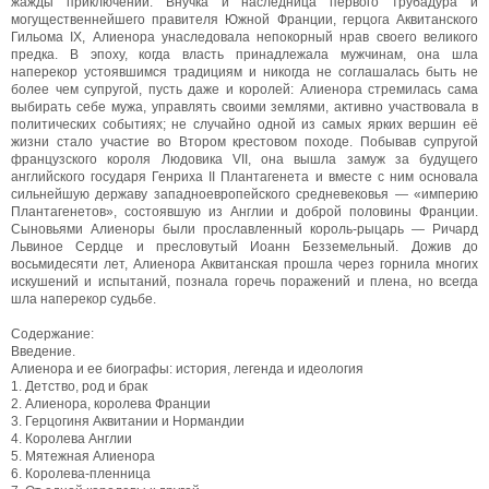
жажды приключений. Внучка и наследница первого трубадура и
могущественнейшего правителя Южной Франции, герцога Аквитанского
Гильома IX, Алиенора унаследовала непокорный нрав своего великого
предка. В эпоху, когда власть принадлежала мужчинам, она шла
наперекор устоявшимся традициям и никогда не соглашалась быть не
более чем супругой, пусть даже и королей: Алиенора стремилась сама
выбирать себе мужа, управлять своими землями, активно участвовала в
политических событиях; не случайно одной из самых ярких вершин её
жизни стало участие во Втором крестовом походе. Побывав супругой
французского короля Людовика VII, она вышла замуж за будущего
английского государя Генриха II Плантагенета и вместе с ним основала
сильнейшую державу западноевропейского средневековья — «империю
Плантагенетов», состоявшую из Англии и доброй половины Франции.
Сыновьями Алиеноры были прославленный король-рыцарь — Ричард
Львиное Сердце и пресловутый Иоанн Безземельный. Дожив до
восьмидесяти лет, Алиенора Аквитанская прошла через горнила многих
искушений и испытаний, познала горечь поражений и плена, но всегда
шла наперекор судьбе.
Содержание:
Введение.
Алиенора и ее биографы: история, легенда и идеология
1. Детство, род и брак
2. Алиенора, королева Франции
3. Герцогиня Аквитании и Нормандии
4. Королева Англии
5. Мятежная Алиенора
6. Королева-пленница