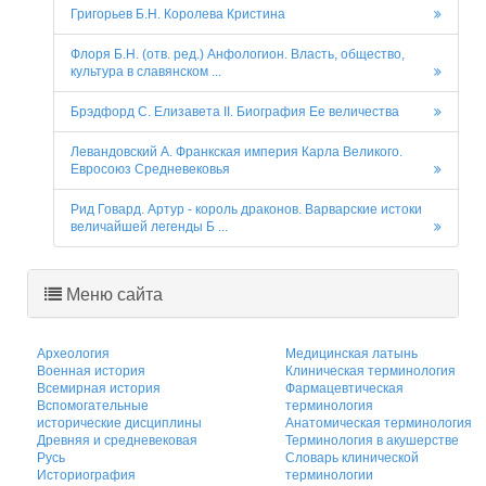
Григорьев Б.Н. Королева Кристина
Флоря Б.Н. (отв. ред.) Анфологион. Власть, общество,
культура в славянском ...
Брэдфорд С. Елизавета II. Биография Ее величества
Левандовский А. Франкская империя Карла Великого.
Евросоюз Средневековья
Рид Говард. Артур - король драконов. Варварские истоки
величайшей легенды Б ...
Меню сайта
Археология
Медицинская латынь
Военная история
Клиническая терминология
Всемирная история
Фармацевтическая
Вспомогательные
терминология
исторические дисциплины
Анатомическая терминология
Древняя и средневековая
Терминология в акушерстве
Русь
Словарь клинической
Историография
терминологии