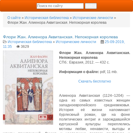
О сайте
»
Историческая библиотека
»
Исторические личности
»
Флори Жан. Алиенора Аквитанская. Непокорная королева
Флори Жан. Алиенора Аквитанская. Непокорная королева
Историческая библиотека
»
Исторические личности
25-09-2019,
11:35
3629
Флори Жан. Алиенора Аквитанская.
Непокорная королева
СПб.: Евразия, 2012. — 432 с.
Информация о файле:
pdf, 11 mb.
Скачать бесплатно
Алиенора Аквитанская (1124–1204) —
одна из самых известных женщин
западноевропейского средневековья.
История её жизни напоминает
бурлескный роман, где на фоне
политических интриг и зарождавшейся
куртуазной культуры переплелись
мотивы любви, ненависти, выгоды и