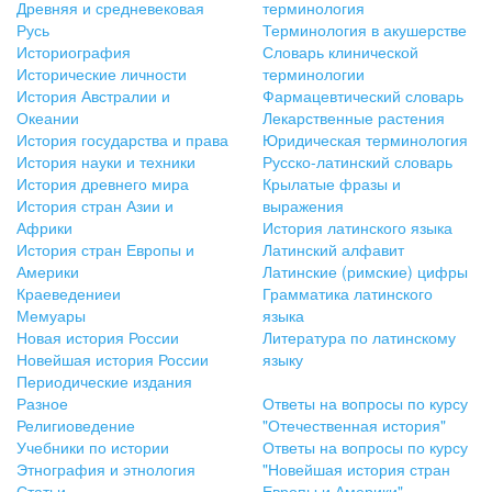
Древняя и средневековая
терминология
Русь
Терминология в акушерстве
Историография
Словарь клинической
Исторические личности
терминологии
История Австралии и
Фармацевтический словарь
Океании
Лекарственные растения
История государства и права
Юридическая терминология
История науки и техники
Русско-латинский словарь
История древнего мира
Крылатые фразы и
История стран Азии и
выражения
Африки
История латинского языка
История стран Европы и
Латинский алфавит
Америки
Латинские (римские) цифры
Краеведениеи
Грамматика латинского
Мемуары
языка
Новая история России
Литература по латинскому
Новейшая история России
языку
Периодические издания
Разное
Ответы на вопросы по курсу
Религиоведение
"Отечественная история"
Учебники по истории
Ответы на вопросы по курсу
Этнография и этнология
"Новейшая история стран
Статьи
Европы и Америки"