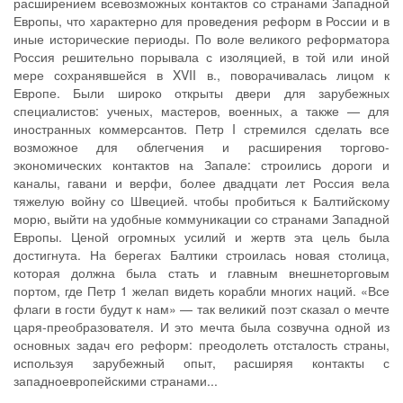
расширением всевозможных контактов со странами Западной
Европы, что характерно для проведения реформ в России и в
иные исторические периоды. По воле великого реформатора
Россия решительно порывала с изоляцией, в той или иной
мере сохранявшейся в XVII в., поворачивалась лицом к
Европе. Были широко открыты двери для зарубежных
специалистов: ученых, мастеров, военных, а также — для
иностранных коммерсантов. Петр I стремился сделать все
возможное для облегчения и расширения торгово-
экономических контактов на Запале: строились дороги и
каналы, гавани и верфи, более двадцати лет Россия вела
тяжелую войну со Швецией. чтобы пробиться к Балтийскому
морю, выйти на удобные коммуникации со странами Западной
Европы. Ценой огромных усилий и жертв эта цель была
достигнута. На берегах Балтики строилась новая столица,
которая должна была стать и главным внешнеторговым
портом, где Петр 1 желап видеть корабли многих наций. «Все
флаги в гости будут к нам» — так великий поэт сказал о мечте
царя-преобразователя. И это мечта была созвучна одной из
основных задач его реформ: преодолеть отсталость страны,
используя зарубежный опыт, расширяя контакты с
западноевропейскими странами...