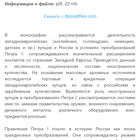
Информация о файле:
pdf, 22 mb.
Скачать с depositfiles.com
В монографии рассматривается деятельность
западноевропейских (английских, голландских, немецких.
датских и пр.) купцов и России в условиях преобразований
Петра I. сопровождавшихся значительным расширением
контактов со странами Западной Европы Приводятся данные
о численности, национальном составе иностранного
купечества. На основании массовых архивных источников
исследуются тортовые и кредитные операции
западноевропейских купцов, их связи с российским и
зарубежным купечеством. Выявляется роль иностранных
купцов в преобразованиях Петра I. рассматриваются поставки
ими по заказам правительства оружия, военного снаряжения,
денежного металла, различного оборудования, книг,
предметов роскоши.
Правление Петра I пошло в историю России как эпоха
грандиозных преобразований. Они сопровождались резким