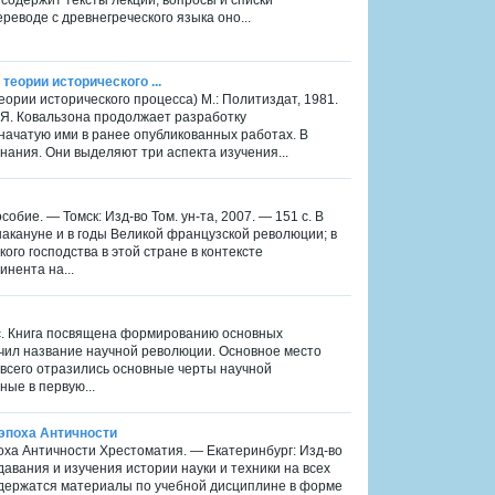
реводе с древнегреческого языка оно...
теории исторического ...
еории исторического процесса) М.: Политиздат, 1981.
М.Я. Ковальзона продолжает разработку
ачатую ими в ранее опубликованных работах. В
ания. Они выделяют три аспекта изучения...
обие. — Томск: Изд-во Том. ун-та, 2007. — 151 с. В
кануне и в годы Великой французской революции; в
ого господства в этой стране в контексте
нента на...
2 с. Книга посвящена формированию основных
лучил название научной революции. Основное место
 всего отразились основные черты научной
ые в первую...
: эпоха Античности
эпоха Античности Хрестоматия. — Екатеринбург: Изд-во
давания и изучения истории науки и техники на всех
содержатся материалы по учебной дисциплине в форме