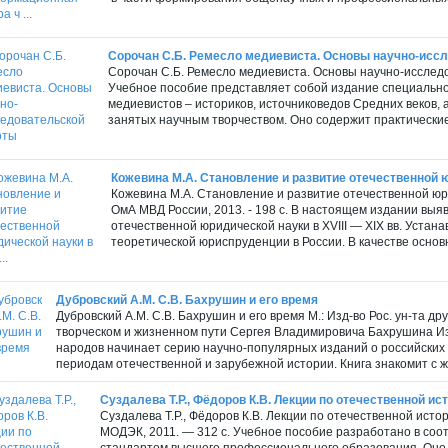
Сорочан С.Б. Ремесло медиевиста. Основы научно-исс
Сорочан С.Б. Ремесло медиевиста. Основы научно-исследо
Учебное пособие представляет собой издание специально
медиевистов – историков, источниковедов Средних веков, 
занятых научным творчеством. Оно содержит практические
Кожевина М.А. Становление и развитие отечественной юр
Кожевина М.А. Становление и развитие отечественной юрид
ОмА МВД России, 2013. - 198 с. В настоящем издании вы
отечественной юридической науки в XVIII — XIX вв. Уста
теоретической юриспруденции в России. В качестве основ
Дубровский А.М. С.В. Бахрушин и его время
Дубровский А.М. С.В. Бахрушин и его время М.: Изд-во Рос. ун-та др
творческом и жизненном пути Сергея Владимировича Бахрушина Из
народов начинает серию научно-популярных изданий о российских 
периодам отечественной и зарубежной истории. Книга знакомит с жи
Суздалева Т.Р., Фёдоров К.В. Лекции по отечественной исто
Суздалева Т.Р., Фёдоров К.В. Лекции по отечественной исто
МОДЭК, 2011. — 312 с. Учебное пособие разработано в соо
стандартом высшего профессионального образования. Оно 