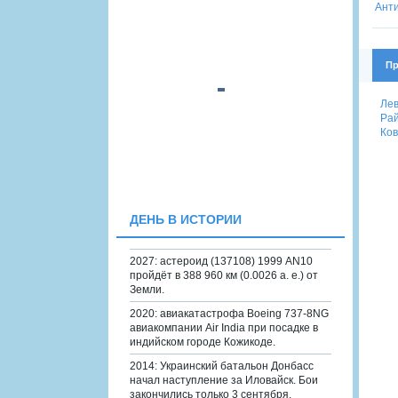
Пр
Лев
Рай
Ков
ДЕНЬ В ИСТОРИИ
2027: астероид (137108) 1999 AN10
пройдёт в 388 960 км (0.0026 а. е.) от
Земли.
2020: авиакатастрофа Boeing 737-8NG
авиакомпании Air India при посадке в
индийском городе Кожикоде.
2014: Украинский батальон Донбасс
начал наступление за Иловайск. Бои
закончились только 3 сентября.