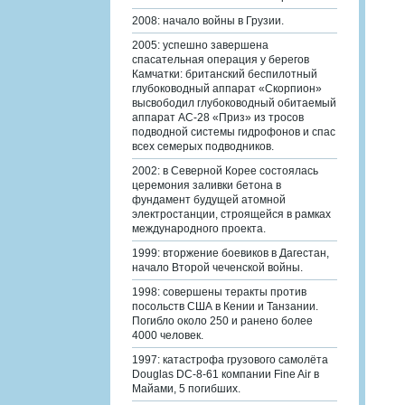
2008: начало войны в Грузии.
2005: успешно завершена
спасательная операция у берегов
Камчатки: британский беспилотный
глубоководный аппарат «Скорпион»
высвободил глубоководный обитаемый
аппарат АС-28 «Приз» из тросов
подводной системы гидрофонов и спас
всех семерых подводников.
2002: в Северной Корее состоялась
церемония заливки бетона в
фундамент будущей атомной
электростанции, строящейся в рамках
международного проекта.
1999: вторжение боевиков в Дагестан,
начало Второй чеченской войны.
1998: совершены теракты против
посольств США в Кении и Танзании.
Погибло около 250 и ранено более
4000 человек.
1997: катастрофа грузового самолёта
Douglas DC-8-61 компании Fine Air в
Майами, 5 погибших.