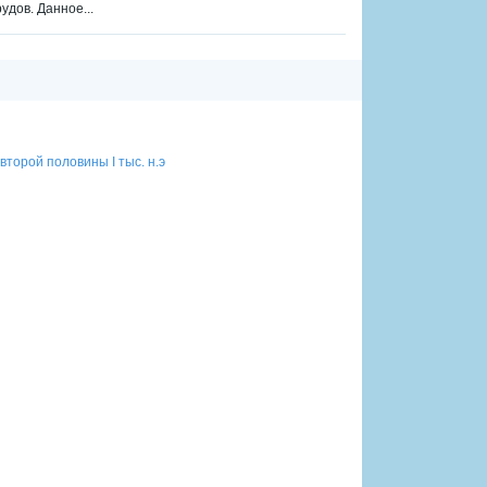
дов. Данное...
торой половины I тыс. н.э