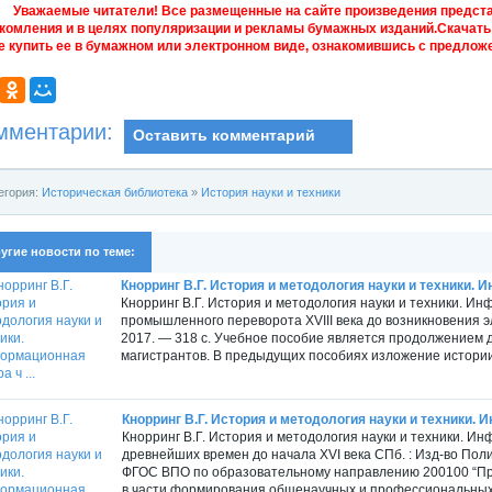
Уважаемые читатели! Все размещенные на сайте произведения предст
комления и в целях популяризации и рекламы бумажных изданий.Скачать 
е купить ее в бумажном или электронном виде, ознакомившись с предложе
мментарии:
Оставить комментарий
егория:
Историческая библиотека
»
История науки и техники
угие новости по теме:
Кнорринг В.Г. История и методология науки и техники. 
Кнорринг В.Г. История и методология науки и техники. И
промышленного переворота XVIII века до возникновения э
2017. — 318 с. Учебное пособие является продолжением дв
магистрантов. В предыдущих пособиях изложение истори
Кнорринг В.Г. История и методология науки и техники. 
Кнорринг В.Г. История и методология науки и техники. 
древнейших времен до начала XVI века СПб. : Изд-во Поли
ФГОС ВПО по образовательному направлению 200100 “При
в части формирования общенаучных и профессиональных 