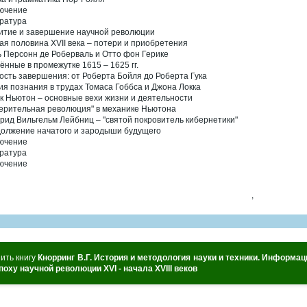
ючение
ратура
итие и завершение научной революции
ая половина XVII века – потери и приобретения
 Персонн де Роберваль и Отто фон Герике
ённые в промежутке 1615 – 1625 гг.
ость завершения: от Роберта Бойля до Роберта Гука
ия познания в трудах Томаса Гоббса и Джона Локка
к Ньютон – основные вехи жизни и деятельности
ерительная революция" в механике Ньютона
рид Вильгельм Лейбниц – "святой покровитель кибернетики"
олжение начатого и зародыши будущего
ючение
ратура
ючение
,
ить книгу
Кнорринг В.Г. История и методология науки и техники. Информ
поху научной революции XVI - начала XVIII веков