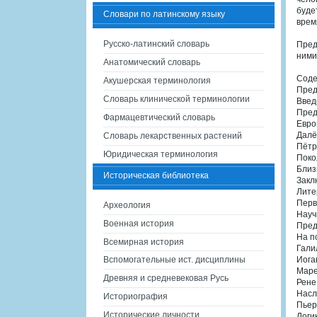
буде
Словари по латинскому языку
врем
Русско-латинский словарь
Пред
ними
Анатомический словарь
Сод
Акушерская терминология
Пред
Словарь клинической терминологии
Введ
Пред
Фармацевтический словарь
Евро
Далё
Словарь лекарственных растений
Пётр
Юридическая терминология
Поко
Близ
Историческая библиотека
Закл
Лите
Перв
Археология
Науч
Военная история
Пред
На п
Всемирная история
Гали
Вспомогательные ист. дисциплины
Иога
Маре
Древняя и средневековая Русь
Рене
Насл
Историография
Пьер
Исторические личности
Логи