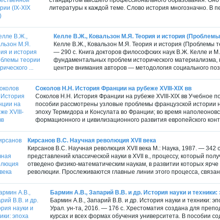
литературы к каждой теме. Слово история многозначно. В пе
Келле В.Ж., Ковальзон М.Я. Теория и история (Проблемы 
Келле В.Ж., Ковальзон М.Я. Теория и история (Проблемы т
— 290 с. Книга докторов философских наук В.Ж. Келле и 
фундаментальных проблем исторического материализма, н
центре внимания авторов — методология социального позн
Соколов Н.Н. История Франции на рубеже XVIII-XIX вв
Соколов Н.Н. История Франции на рубеже XVIII-XIX вв Учебное пос
пособии рассмотрены узловые проблемы французской истории на
эпоху Термидора и Консулата во Франции; во время наполеоновск
формационного и цивилизационного развития европейского конти
Кирсанов В.С. Научная революция XVII века
Кирсанов В.С. Научная революция XVII века М.: Наука, 1987. — 34
представлений классической науки в XVII в., процессу, который по
отведено физико-математическим наукам, в развитии которых ярче
революции. Прослеживаются главные линии этого процесса, связанн
Бармин А.В., Запарий В.В. и др. История науки и техники
Бармин А.В., Запарий В.В. и др. История науки и техники: 
Урал. ун-та, 2016. — 176 с. Хрестоматия создана для препо
курсах и всех формах обучения университета. В пособии 