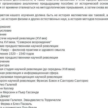
т организовано аналогично предыдущему пособию: от исторической основ
я от времени отвлекаться на методологические прерывания, а затем снова во
метом нашего изучения должна быть не история математики как таковой, 
; не история физики и других естественных наук, а история методов познан
ержание
исловие
ение
течи научной революции (XVI век)
па XVI века. “Северное возрождение”
кие предшественники научной революции
 Рамус – философ практики и здравого смысла
ление 1520 – 1540 годов
кие предшественники научной революции
ючение
ратура
ая стадия научной революции (до середины XVII века)
ная революция и информационная сфера
лагаемая периодизация научной революции
ороге научной революции: Фрэнсис Бэкон и Санторио Санторио
лео Галилей
нн Кеплер
н Мерсенн и Пьер Гассенди
 Декарт
едники Галилея. Эванджелиста Торричелли
 Ферма и Блез Паскаль
ка и грамматика Пор-Рояля