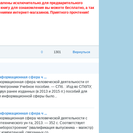
авлены исключительно для предварительного
книгу для ознакомления вы можете бесплатно, а так
ниями интернет-магазинов. Приятного прочтения!
0
1301
Вернуться
Информационная сфера ч ...
нформационная сфера человеческой деятельности от
лектроники Учебное пособие. — СПб. : Изд-во СПбПУ,
ух ранее изданных (в 2013 и 2015 гг.) пособий для
и информационной сферы было...
Информационная сфера ч ...
Информационная сфера человеческой деятельности с
технического ун-та, 2013. — 352 с. Соответствует
боростроение” (квалификация выпускника – магистр)
компетенций, связанных со...