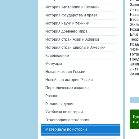
Закл
История Австралии и Океании
Лите
Разв
История государства и права
Втор
История науки и техники
Жиль
Рожд
История древнего мира
Близ
История стран Азии и Африки
Теор
Исаа
История стран Европы и Америки
"Изм
Готф
Краеведение
Прод
Мемуары
Закл
Лите
Новая история России
Закл
Новейшая история России
Периодические издания
Разное
Религиоведение
Учебники по истории
Куп
Этнография и этнология
в э
Материалы по истории