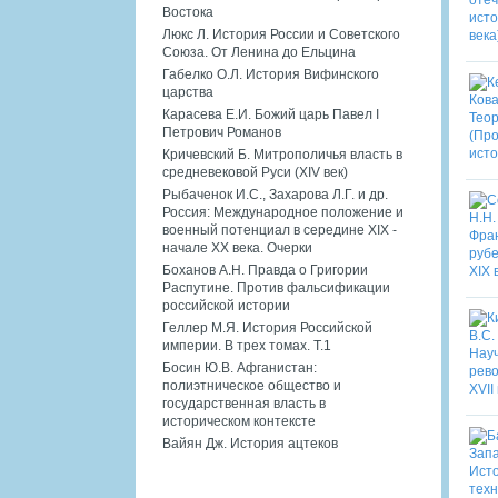
Востока
Люкс Л. История России и Советского
Союза. От Ленина до Ельцина
Габелко О.Л. История Вифинского
царства
Карасева Е.И. Божий царь Павел I
Петрович Романов
Кричевский Б. Митрополичья власть в
средневековой Руси (XIV век)
Рыбаченок И.С., Захарова Л.Г. и др.
Россия: Международное положение и
военный потенциал в середине XIX -
начале XX века. Очерки
Боханов А.Н. Правда о Григории
Распутине. Против фальсификации
российской истории
Геллер М.Я. История Российской
империи. В трех томах. Т.1
Босин Ю.В. Афганистан:
полиэтническое общество и
государственная власть в
историческом контексте
Вайян Дж. История ацтеков