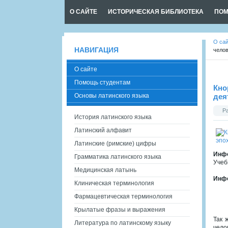
О САЙТЕ
ИСТОРИЧЕСКАЯ БИБЛИОТЕКА
ПОМ
О са
НАВИГАЦИЯ
челов
О сайте
Помощь студентам
Кно
Основы латинского языка
дея
Р
История латинского языка
Латинский алфавит
Латинские (римские) цифры
Инфо
Грамматика латинского языка
Учеб
Медицинская латынь
Инфо
Клиническая терминология
Фармацевтическая терминология
Крылатые фразы и выражения
Так 
Литература по латинскому языку
чело