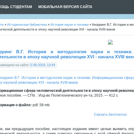
ОЩЬ СТУДЕНТАМ
МОБИЛЬНАЯ ВЕРСИЯ САЙТА
йте
»
Историческая библиотека
»
История науки и техники
» Кнорринг В.Г. История и м
еческой деятельности в эпоху научной революции XVI - начала XVIII веков
рринг В.Г. История и методология науки и техники
тельности в эпоху научной революции XVI - начала XVIII век
азмещено на сайте:
5-06-2019, 13:44
рмационная сфера человеческой деятельности в эпоху научной революции 
ное пособие. — СПб. : Изд-во Политехнического ун-та, 2015. — 412 с.
рмация о файле:
pdf, 58 mb
Скачать бесплатно
же, как предыдущее пособие, настоящее издание имеет целью выявить о
веческой деятельности, а также осветить связанные с этой сферой филос