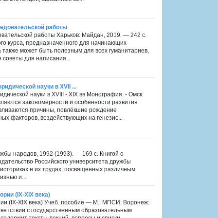
ледовательской работы
вательской работы Харьков: Майдан, 2019. — 242 с.
го курса, предназначенного для начинающих
а также может быть полезным для всех гуманитариев,
 советы для написания...
идической науки в XVII ...
ической науки в XVIII - XIX вв Монография. - Омск:
являются закономерности и особенности развития
навливаются причины, повлёкшие рождение
ных факторов, воздействующих на генезис...
ужбы народов, 1992 (1993). — 169 с. Книгой о
дательство Российского университета дружбы
историках н их трудах, посвященных различным
знью и...
рии (IX-XIX века)
рии (IX-XIX века) Учеб. пособие — М.: МПСИ; Воронеж:
тветствии с государственным образовательным
содержит тексты лекций, вопросы и списки