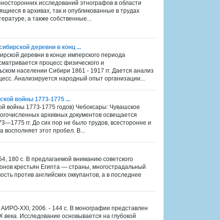
азносторонних исследований этнографов в области
ящиеся в архивах, так и опубликованные в трудах
тературе, а также собственные...
бирской деревни в конц ...
ирской деревни в конце имперского периода
ссматривается процесс физического и
ьском населении Сибири 1861 - 1917 гг. Дается анализ
цесс. Анализируется народный опыт организации...
ской войны 1773-1775 ...
кой войны 1773-1775 годов) Чебоксары: Чувашское
 многочисленных архивных документов освещается
73—1775 гг. До сих пор не было трудов, всесторонне и
 восполняет этот пробел. В...
54, 180 с. В предлагаемой вниманию советского
ионов крестьян Египта — страны, многострадальный
сть против английских оккупантов, а в последнее
 АИРО-XXI, 2006. - 144 с. В монографии представлен
X века. Исследование основывается на глубокой