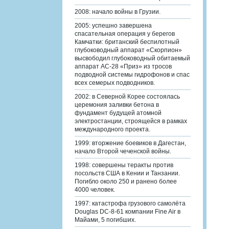
2008: начало войны в Грузии.
2005: успешно завершена
спасательная операция у берегов
Камчатки: британский беспилотный
глубоководный аппарат «Скорпион»
высвободил глубоководный обитаемый
аппарат АС-28 «Приз» из тросов
подводной системы гидрофонов и спас
всех семерых подводников.
2002: в Северной Корее состоялась
церемония заливки бетона в
фундамент будущей атомной
электростанции, строящейся в рамках
международного проекта.
1999: вторжение боевиков в Дагестан,
начало Второй чеченской войны.
1998: совершены теракты против
посольств США в Кении и Танзании.
Погибло около 250 и ранено более
4000 человек.
1997: катастрофа грузового самолёта
Douglas DC-8-61 компании Fine Air в
Майами, 5 погибших.