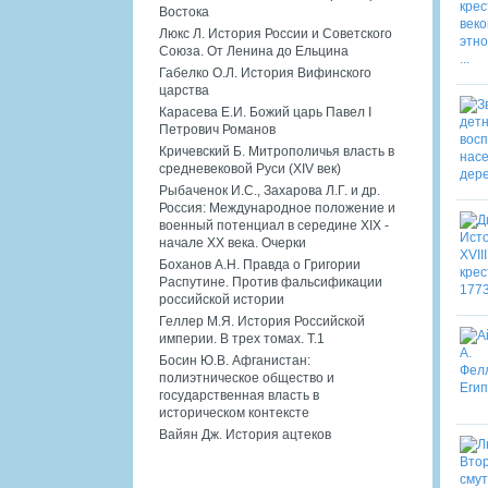
Востока
Люкс Л. История России и Советского
Союза. От Ленина до Ельцина
Габелко О.Л. История Вифинского
царства
Карасева Е.И. Божий царь Павел I
Петрович Романов
Кричевский Б. Митрополичья власть в
средневековой Руси (XIV век)
Рыбаченок И.С., Захарова Л.Г. и др.
Россия: Международное положение и
военный потенциал в середине XIX -
начале XX века. Очерки
Боханов А.Н. Правда о Григории
Распутине. Против фальсификации
российской истории
Геллер М.Я. История Российской
империи. В трех томах. Т.1
Босин Ю.В. Афганистан:
полиэтническое общество и
государственная власть в
историческом контексте
Вайян Дж. История ацтеков