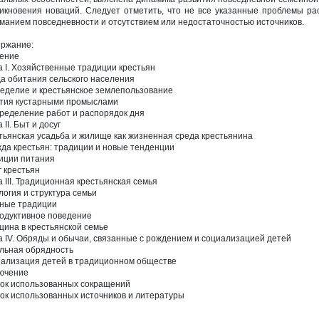
икновения новаций. Следует отметить, что не все указанные проблемы ра
манием повседневности и отсутствием или недостаточностью источников.
ржание:
ение
а I. Хозяйственные традиции крестьян
а обитания сельского населения
еделие и крестьянское землепользование
тия кустарными промыслами
ределение работ и распорядок дня
 II. Быт и досуг
тьянская усадьба и жилище как жизненная среда крестьянина
да крестьян: традиции и новые тенденции
иции питания
г крестьян
а III. Традиционная крестьянская семья
логия и структура семьи
ные традиции
одуктивное поведение
ина в крестьянской семье
а IV. Обряды и обычаи, связанные с рождением и социализацией детей
льная обрядность
ализация детей в традиционном обществе
ючение
ок использованных сокращений
ок использованных источников и литературы