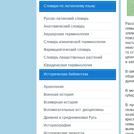
Словари по латинскому языку
Русско-латинский словарь
Расс
Анатомический словарь
семь
элем
Акушерская терминология
повс
Словарь клинической терминологии
пост
неис
Фармацевтический словарь
то с
ценн
Словарь лекарственных растений
и за
Юридическая терминология
В св
Историческая библиотека
общи
духо
Археология
В мо
Военная история
губе
Всемирная история
В пр
Вспомогательные ист. дисциплины
сель
хозя
Древняя и средневековая Русь
крес
семь
Историография
выяв
Исторические личности
соци