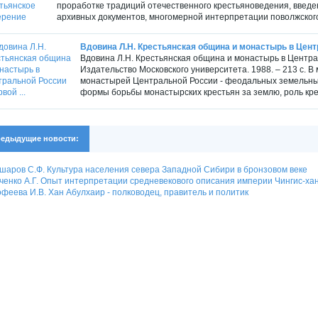
проработке традиций отечественного крестьяноведения, введе
архивных документов, многомерной интерпретации поволжского
Вдовина Л.Н. Крестьянская община и монастырь в Центр
Вдовина Л.Н. Крестьянская община и монастырь в Централь
Издательство Московского университета. 1988. – 213 с.
монастырей Центральной России - феодальных земельных
формы борьбы монастырских крестьян за землю, роль крес
едыдущие новости:
шаров С.Ф. Культура населения севера Западной Сибири в бронзовом веке
енко А.Г. Опыт интерпретации средневекового описания империи Чингис-ха
феева И.В. Хан Абулхаир - полководец, правитель и политик