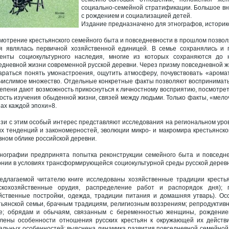
социально-семейной стратификации. Большое вн
с рождением и социализацией детей.
Издание предназначено для этнографов, историко
мотрение крестьянского семейного быта и повседневности в прошлом позволя
я являлась первичной хозяйственной единицей. В семье сохранялись и 
енты социокультурного наследия, многие из которых сохраняются до 
едневной жизни современной русской деревни. Через призму повседневной жи
араться понять умонастроения, ощутить атмосферу, почувствовать «арома
числимое множество. Отдельные конкретные факты позволяют воспринимать н
тепени дают возможность прикоснуться к личностному восприятию, посмотреть
ость изучения обыденной жизни, связей между людьми. Только факты, «мело
пах каждой эпохи»8.
язи с этим особый интерес представляют исследования на региональном уро
х тенденций и закономерностей, эволюции микро- и макромира крестьянск
вном облике российской деревни.
нографии предпринята попытка реконструкции семейного быта и повседнев
рнии в условиях трансформирующейся социокультурной среды русской деревни
едлагаемой читателю книге исследованы хозяйственные традиции кресть
скохозяйственные орудия, распределение работ и распорядок дня);
йственные постройки, одежда, традиции питания и домашняя утварь). Ос
тьянской семьи, брачным традициям, религиозным воззрениям; репродукти
е; обрядам и обычаям, связанным с беременностью женщины, рождение
лены особенности отношения русских крестьян к окружающей их действи
альных особенностей; выяснена динамика развития повседневной семейной 