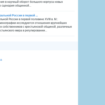
ния в научный оборот большого корпуса новых
 сценария общинной...
альной России в первой ...
ной России в первой половине ХVIII в. М.:
 В монографии исследуются отношения крупнейших
 собственников с крестьянской общиной, различные
тьянского мира в регулировании...
на