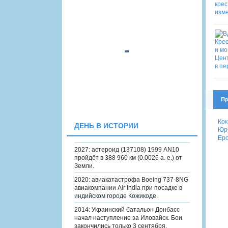
Пр
Кок
ДЕНЬ В ИСТОРИИ
Юрч
Еро
2027: астероид (137108) 1999 AN10
пройдёт в 388 960 км (0.0026 а. е.) от
Земли.
2020: авиакатастрофа Boeing 737-8NG
авиакомпании Air India при посадке в
индийском городе Кожикоде.
2014: Украинский батальон Донбасс
начал наступление за Иловайск. Бои
закончились только 3 сентября.