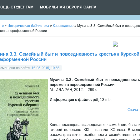
ОЩЬ СТУДЕНТАМ
МОБИЛЬНАЯ ВЕРСИЯ САЙТА
йте
»
Историческая библиотека
»
Краеведение
» Мухина З.З. Семейный быт и повседнев
мен в пореформенной России
ина З.З. Семейный быт и повседневность крестьян Курской
еформенной России
азмещено на сайте:
16-03-2015, 10:36
Мухина З.З. Семейный быт и повседневность
перемен в пореформенной России
М.: ИЭА РАН, 2012. – 299 с.
Информация о файле:
pdf, 13 mb.
Скачат
Книга посвящена исследованию семейного быта и 
второй половине XIX – начале ХХ века. В мон
рассматриваются особенности хозяйственных т
семейно-бытовых отношений, положения жен