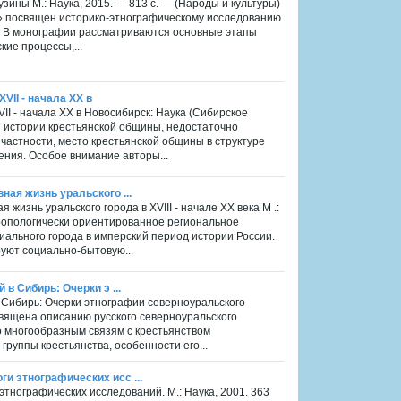
узины М.: Наука, 2015. — 813 с. — (Народы и культуры)
» посвящен историко-этнографическому исследованию
а. В монографии рассматриваются основные этапы
ие процессы,...
VII - начала XX в
VII - начала XX в Новосибирск: Наука (Сибирское
ы истории крестьянской общины, недостаточно
частности, место крестьянской общины в структуре
ения. Особое внимание авторы...
ная жизнь уральского ...
 жизнь уральского города в XVIII - начале XX века М .:
тропологически ориентированное региональное
ального города в имперский период истории России.
уют социально-бытовую...
 в Сибирь: Очерки э ...
 в Сибирь: Очерки этнографии северноуральского
посвящена описанию русского северноуральского
его многообразным связям с крестьянством
руппы крестьянства, особенности его...
ги этнографических исс ...
этнографических исследований. М.: Наука, 2001. 363