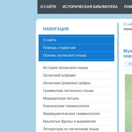
О САЙТЕ
ИСТОРИЧЕСКАЯ БИБЛИОТЕКА
ПОМ
О са
НАВИГАЦИЯ
пере
О сайте
Помощь студентам
Мух
Основы латинского языка
пор
Р
История латинского языка
Латинский алфавит
Латинские (римские) цифры
Грамматика латинского языка
Медицинская латынь
Клиническая терминология
Фармацевтическая терминология
Крылатые фразы и выражения
Литература по латинскому языку