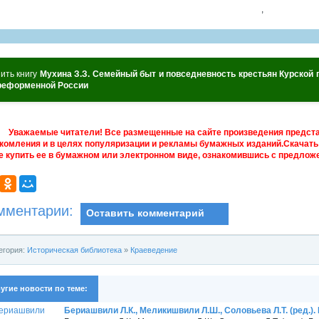
,
ить книгу
Мухина З.З. Семейный быт и повседневность крестьян Курской 
реформенной России
Уважаемые читатели! Все размещенные на сайте произведения предст
комления и в целях популяризации и рекламы бумажных изданий.Скачать 
е купить ее в бумажном или электронном виде, ознакомившись с предложе
мментарии:
Оставить комментарий
егория:
Историческая библиотека
»
Краеведение
угие новости по теме:
Бериашвили Л.К., Меликишвили Л.Ш., Соловьева Л.Т. (ред.).