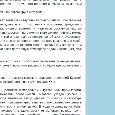
имание автор уделяет обрядам и обычаям, связанным
в и широкого круга читателей.
ет заглянуть в глубины народной жизни. Крестьянская
передавались от поколения к поколению традиции -
настоящего времени и являются составной частью
зни крестьян, погружения в его внутренний мир можно
т» той эпохи. Фактов повседневной жизни существует
е с точки зрения стороннего наблюдателя, а в какой-
 на явления глазами людей, живших в ту эпоху. В этом
чи дают настоящую атмосферу подлинности: цвет, вкус
вне, которые способствуют уточнению и конкретизации
ой семьи, помогают расширить общие представления о
ности русских крестьян сельских поселений Курской
 второй половины XIX - начала ХХ в.
ян (занятия земледелием и кустарными промыслами,
 показаны особенности бытового уклада (жилые и
обое внимание автор уделяет типологии и структуре
вному поведению крестьянства и положению женщины в
м и воспитанием детей. В ходе исследования были
тельности в зависимости от половых, возрастных и
жизни крестьян - устойчивость традиций и механизмы