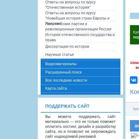
Ответы на вопросы по курсу
"Отечественная история"
Ответы на вопросы по курсу
"Новейшая история стран Европы и
Америки"
Политические партии и
революционные организации России
Куп
История отечественного государства и
по
права
Диссертации по истории
Научные статьи
озна
Видеоматериалы
ж
Расширенный поиск
Все последние новости
Карта сайта
Ко
ПОДДЕРЖАТЬ САЙТ
Кат
Вы можете поддержать сайт
материально — это не только поможет
Др
оплатить хостинг, дизайн и разработку
сайта, но и позволит не загромождать
сайт надоедливой рекламой.