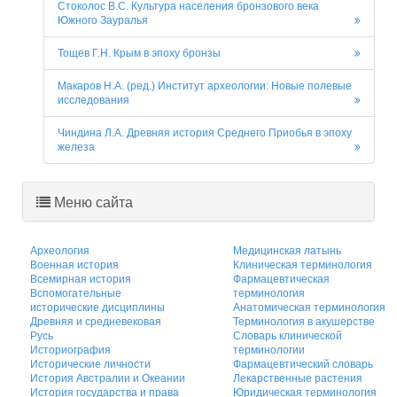
Стоколос В.С. Культура населения бронзового века
Южного Зауралья
Тощев Г.Н. Крым в эпоху бронзы
Макаров Н.А. (ред.) Институт археологии: Новые полевые
исследования
Чиндина Л.А. Древняя история Среднего Приобья в эпоху
железа
Меню сайта
Археология
Медицинская латынь
Военная история
Клиническая терминология
Всемирная история
Фармацевтическая
Вспомогательные
терминология
исторические дисциплины
Анатомическая терминология
Древняя и средневековая
Терминология в акушерстве
Русь
Словарь клинической
Историография
терминологии
Исторические личности
Фармацевтический словарь
История Австралии и Океании
Лекарственные растения
История государства и права
Юридическая терминология