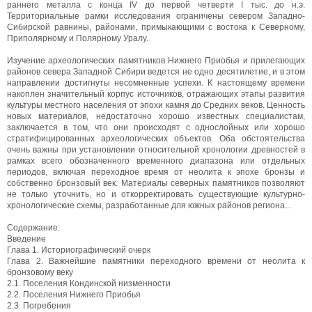
раннего металла с конца IV до первой четверти I тыс. до н.э.
Территориальные рамки исследования ограничены севером Западно-
Сибирской равнины, районами, примыкающими с востока к Северному,
Приполярному и Полярному Уралу.
Изучение археологических памятников Нижнего Приобья и прилегающих
районов севера Западной Сибири ведется не одно десятилетие, и в этом
направлении достигнуты несомненные успехи. К настоящему времени
накоплен значительный корпус источников, отражающих этапы развития
культуры местного населения от эпохи камня до Средних веков. Ценность
новых материалов, недостаточно хорошо известных специалистам,
заключается в том, что они происходят с однослойных или хорошо
стратифицированных археологических объектов. Оба обстоятельства
очень важны при установлении относительной хронологии древностей в
рамках всего обозначенного временного диапазона или отдельных
периодов, включая переходное время от неолита к эпохе бронзы и
собственно бронзовый век. Материалы северных памятников позволяют
не только уточнить, но и откорректировать существующие культурно-
хронологические схемы, разработанные для южных районов региона...
Содержание:
Введение
Глава 1. Историографический очерк
Глава 2. Важнейшие памятники переходного времени от неолита к
бронзовому веку
2.1. Поселения Кондинской низменности
2.2. Поселения Нижнего Приобья
2.3. Погребения