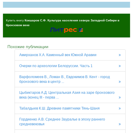
Купить книгу
Кокшаров С.Ф. Культура населения севера Западной Сибири в
бронзовом веке
Похожие публикации
Амирханов Х.А. Каменный век Южной Аравии
Очерки по археологии Белоруссии. Часть 1
Варфоломеев В., Ломан В., Евдокимов В. Кент - город
бронзового века в центр ...
Цыбиктаров А.Д. Центральная Азия на заре бронзового
века (конец III - перва ...
Табалдыев К.Ш. Древние памятники Тянь-Шаня
Гордиенко А.В. Среднее Зауралье в эпоху раннего
средневековья