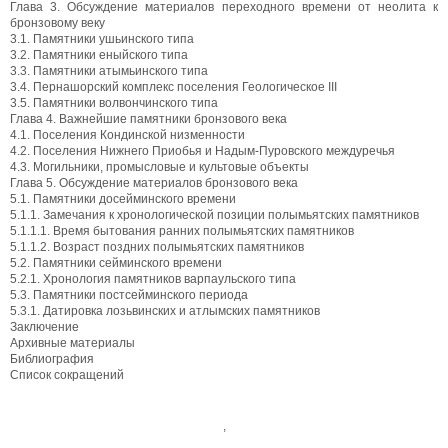
Глава 3. Обсуждение материалов переходного времени от неолита к
бронзовому веку
3.1. Памятники ушьинского типа
3.2. Памятники еныйского типа
3.3. Памятники атымьинского типа
3.4. Пернашорский комплекс поселения Геологическое III
3.5. Памятники волвончинского типа
Глава 4. Важнейшие памятники бронзового века
4.1. Поселения Кондинской низменности
4.2. Поселения Нижнего Приобья и Надым-Пуровского междуречья
4.3. Могильники, промысловые и культовые объекты
Глава 5. Обсуждение материалов бронзового века
5.1. Памятники досейминского времени
5.1.1. Замечания к хронологической позиции полымьятских памятников
5.1.1.1. Время бытования ранних полымьятских памятников
5.1.1.2. Возраст поздних полымьятских памятников
5.2. Памятники сейминского времени
5.2.1. Хронология памятников варпаульского типа
5.3. Памятники постсейминского периода
5.3.1. Датировка лозьвинских и атлымских памятников
Заключение
Архивные материалы
Библиография
Список сокращений
,