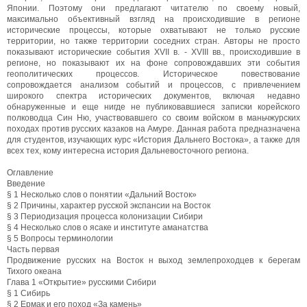
Японии. Поэтому они предлагают читателю по своему новый,
максимально объективный взгляд на происходившие в регионе
исторические процессы, которые охватывают не только русские
территории, но также территории соседних стран. Авторы не просто
показывают исторические события XVII в. - XVIII вв., происходившие в
регионе, но показывают их на фоне сопровождавших эти события
геополитических процессов. Историческое повествование
сопровождается анализом событий и процессов, с привлечением
широкого спектра исторических документов, включая недавно
обнаруженные и еще нигде не публиковавшиеся записки корейского
полководца Син Ню, участвовавшего со своим войском в маньчжурских
походах против русских казаков на Амуре. Данная работа предназначена
для студентов, изучающих курс «История Дальнего Востока», а также для
всех тех, кому интересна история Дальневосточного региона.
Оглавление
Введение
§ 1 Несколько слов о понятии «Дальний Восток»
§ 2 Причины, характер русской экспансии на Восток
§ 3 Периодизация процесса колонизации Сибири
§ 4 Несколько слов о ясаке и институте аманатства
§ 5 Вопросы терминологии
Часть первая
Продвижение русских на Восток н выход землепроходцев к берегам
Тихого океана
Глава 1 «Открытие» русскими Сибири
§ 1 Сибирь
§ 2 Ермак и его поход «За камень»