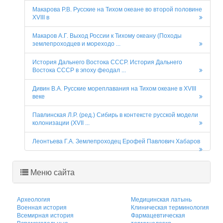
Макарова Р.В. Русские на Тихом океане во второй половине
XVIII в
Макаров А.Г. Выход России к Тихому океану (Походы
землепроходцев и мореходо ...
История Дальнего Востока СССР. История Дальнего
Востока СССР в эпоху феодал ...
Дивин В.А. Русские мореплавания на Тихом океане в XVIII
веке
Павлинская Л.Р. (ред.) Сибирь в контексте русской модели
колонизации (XVII ...
Леонтьева Г.А. Землепроходец Ерофей Павлович Хабаров
Меню сайта
Археология
Медицинская латынь
Военная история
Клиническая терминология
Всемирная история
Фармацевтическая