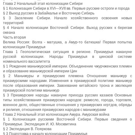
Глава 2 Начальный этап колонизации Сибири
§ 1 Колонизация Сибири в XVI—XVII вв. Первые русские остроги и города
§ 2 Выход русских в Забайкалье и Восточную Сибирь
§ 3 Заселение Сибири. Начало хозяйственного освоения новых
территорий
§ 4 Начало колонизации Восточной Сибири. Выход русских к берегам
океана
Часть вторая
Велика Россия: Волга - матушка, а Амур-то батюшка! Первая попытка
колонизации Приамурья
Глава 1 Геополитическая ситуация в регионе. Приамурья накануне
русской колонизации. Народы Приамурья в цинской системе
номинального вассалитета
§ 1 Рождение маньчжурской империи. Объединение чжурчженских племен
и образование маньчжурской империи Цин
§ 2 Маньчжуры и приамурские племена Отношение маньчжур с
приамурскими народами. Изменения в приамурской политике маньчжур
после образования империи. Завоевание китайского трона и эволюция
приамурской политики маньчжур
§ 3 Приамурские народы накануне прихода русских казаков Основные
типы хозяйствования приамурских народов: ремесло, города, торговля,
военное дело, общественные отношения у приамурских нгртдов, обряды
и религия, отношения приамурских народов с маньчжурами
Глава 2 Начальный этап колонизации Амура. Амурская война
§ 1 Колонизация русскими Восточной Сибири. Первые сведения о
Приамурье. Экспедиция И. Ю. Москвитина
§ 2 Экспедиция В. Пояркова
§ 3 Подготовка к началу колонизации Приамурья