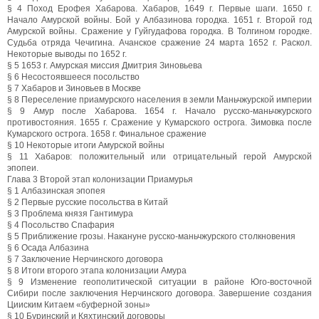
§ 4 Поход Ерофея Хабарова. Хабаров, 1649 г. Первые шаги. 1650 г.
Начало Амурской войны. Бой у Албазинова городка. 1651 г. Второй год
Амурской войны. Сражение у Гуйгудафова городка. В Толгином городке.
Судьба отряда Чечигина. Ачанское сражение 24 марта 1652 г. Раскол.
Некоторые выводы по 1652 г.
§ 5 1653 г. Амурская миссия Дмитрия Зиновьева
§ 6 Несостоявшееся посольство
§ 7 Хабаров и Зиновьев в Москве
§ 8 Переселение приамурского населения в земли Маньчжурской империи
§ 9 Амур после Хабарова. 1654 г. Начало русско-маньчжурского
противостояния. 1655 г. Сражение у Кумарского острога. Зимовка после
Кумарского острога. 1658 г. Финальное сражение
§ 10 Некоторые итоги Амурской войны
§ 11 Хабаров: положительный или отрицательный герой Амурской
эпопеи.
Глава 3 Второй этап колонизации Приамурья
§ 1 Албазинская эпопея
§ 2 Первые русские посольства в Китай
§ 3 Проблема князя Гантимура
§ 4 Посольство Спафария
§ 5 Приближение грозы. Накануне русско-маньчжурского столкновения
§ 6 Осада Албазина
§ 7 Заключение Нерчинского договора
§ 8 Итоги второго этапа колонизации Амура
§ 9 Изменение геополитической ситуации в районе Юго-восточной
Сибири после заключения Нерчинского договора. Завершение создания
Цииским Китаем «буферной зоны»
§ 10 Буринский и Кяхтинский договоры