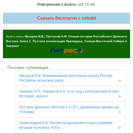
Информация о файле:
pdf, 15 mb.
Скачать бесплатно c turbobit
Купить книгу
Мазуров И.В., Пастухов А.М. Очерки истории Российского Дальнего
Востока. Книга 1. Русская колонизация Приамурья, Северо-Восточной Сибири и
Америки
Похожие публикации
Мазуров И.В. Формирование восточных границ России.
Российско-японское разгр ...
Забияко А.П., Черкасов А.Н. (отв. ред.) Албазинский острог:
История, археол ...
История Дальнего Востока СССР с древнейших времен до
XVII века
Александров В.А. Россия на дальневосточных рубежах
(вторая половина XVII в. ...