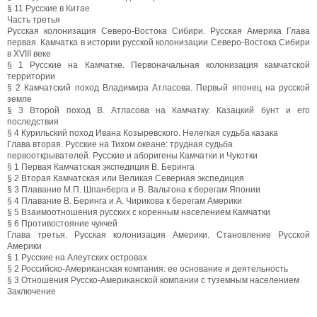
§ 11 Русские в Китае
Часть третья
Русская колонизация Северо-Востока Сибири. Русская Америка Глава
первая. Камчатка в истории русской колонизации Северо-Востока Сибири
в XVIII веке
§ 1 Русские на Камчатке. Первоначальная колонизация камчатской
территории
§ 2 Камчатский поход Владимира Атласова. Первый японец на русской
земле
§ 3 Второй поход В. Атласова на Камчатку. Казацкий бунт и его
последствия
§ 4 Курильский поход Ивана Козыревского. Нелегкая судьба казака
Глава вторая. Русские на Тихом океане: трудная судьба
первооткрывателей. Русские и аборигены Камчатки и Чукотки
§ 1 Первая Камчатская экспедиция В. Беринга
§ 2 Вторая Камчатская или Великая Северная экспедиция
§ 3 Плавание М.П. Шпанберга и В. Вальтона к берегам Японии
§ 4 Плавание В. Беринга и А. Чирикова к берегам Америки
§ 5 Взаимоотношения русских с коренным населением Камчатки
§ 6 Противостояние чукчей
Глава третья. Русская колонизация Америки. Становление Русской
Америки
§ 1 Русские на Алеутских островах
§ 2 Российско-Американская компания: ее основание и деятельность
§ 3 Отношения Русско-Американской компании с туземным населением
Заключение