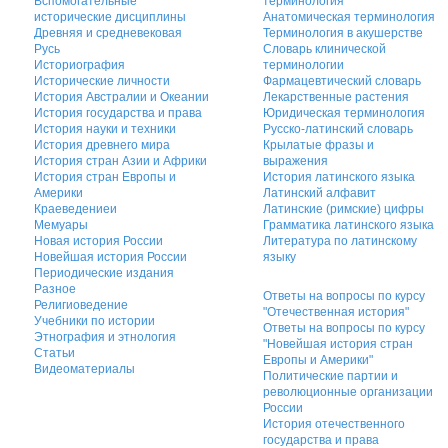
Вспомогательные
терминология
исторические дисциплины
Анатомическая терминология
Древняя и средневековая
Терминология в акушерстве
Русь
Словарь клинической
Историография
терминологии
Исторические личности
Фармацевтический словарь
История Австралии и Океании
Лекарственные растения
История государства и права
Юридическая терминология
История науки и техники
Русско-латинский словарь
История древнего мира
Крылатые фразы и
История стран Азии и Африки
выражения
История стран Европы и
История латинского языка
Америки
Латинский алфавит
Краеведениеи
Латинские (римские) цифры
Мемуары
Грамматика латинского языка
Новая история России
Литература по латинскому
Новейшая история России
языку
Периодические издания
Разное
Ответы на вопросы по курсу
Религиоведение
"Отечественная история"
Учебники по истории
Ответы на вопросы по курсу
Этнография и этнология
"Новейшая история стран
Статьи
Европы и Америки"
Видеоматериалы
Политические партии и
революционные организации
России
История отечественного
государства и права