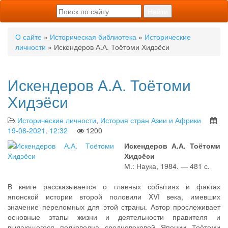
О сайте
»
Историческая библиотека
»
Исторические
личности
» Искендеров А.А. Тоётоми Хидэёси
Искендеров А.А. Тоётоми
Хидэёси
Исторические личности
,
История стран Азии и Африки
19-08-2021, 12:32
1200
Искендеров А.А. Тоётоми
Хидэёси
М.: Наука, 1984. — 481 с.
В книге рассказывается о главных событиях и фактах
японской истории второй половили XVI века, имевших
значение переломных для этой страны. Автор прослеживает
основные этапы жизни и деятельности правителя и
выдающегося полководца средневековой Японии Тоётоми