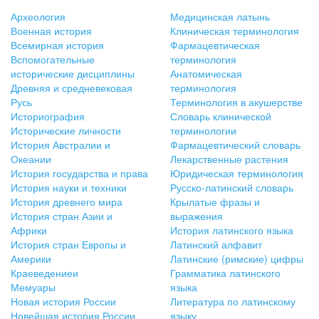
Археология
Медицинская латынь
Военная история
Клиническая терминология
Всемирная история
Фармацевтическая
Вспомогательные
терминология
исторические дисциплины
Анатомическая
Древняя и средневековая
терминология
Русь
Терминология в акушерстве
Историография
Словарь клинической
Исторические личности
терминологии
История Австралии и
Фармацевтический словарь
Океании
Лекарственные растения
История государства и права
Юридическая терминология
История науки и техники
Русско-латинский словарь
История древнего мира
Крылатые фразы и
История стран Азии и
выражения
Африки
История латинского языка
История стран Европы и
Латинский алфавит
Америки
Латинские (римские) цифры
Краеведениеи
Грамматика латинского
Мемуары
языка
Новая история России
Литература по латинскому
Новейшая история России
языку