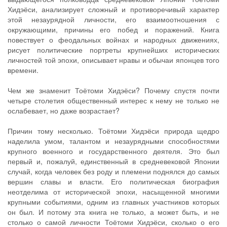
Хидэёси, анализирует сложный и противоречивый характер
этой незаурядной личности, его взаимоотношения с
окружающими, причины его побед и поражений. Книга
повествует о феодальных войнах и народных движениях,
рисует политические портреты крупнейших исторических
личностей той эпохи, описывает нравы и обычаи японцев того
времени.
Чем же знаменит Тоётоми Хидэёси? Почему спустя почти
четыре столетия общественный интерес к нему не только не
ослабевает, но даже возрастает?
Причин тому несколько. Тоётоми Хидэёси природа щедро
наделила умом, талантом и незаурядными способностями
крупного военного и государственного деятеля. Это был
первый и, пожалуй, единственный в средневековой Японии
случай, когда человек без роду и племени поднялся до самых
вершин славы и власти. Его политическая биография
неотделима от исторической эпохи, насыщенной многими
крупными событиями, одним из главных участников которых
он был. И потому эта книга не только, а может быть, и не
столько о самой личности Тоётоми Хидэёси, сколько о его