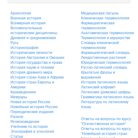
Археология
Медицинская латынь
Военная история
Клиническая терминология
Всемирная история
Фармацевтическая
Вспомогательные
терминология
исторические дисциплины
Анатомическая терминология
Древняя и средневековая
Терминология в акушерстве
Русь
Словарь клинической
Историография
терминологии
Исторические личности
Фармацевтический словарь
История Австралии и Океании
Лекарственные растения
История государства и права
Юридическая терминология
История науки и техники
Русско-латинский словарь
История древнего мира
Крылатые фразы и
История стран Азии и Африки
выражения
История стран Европы и
История латинского языка
Америки
Латинский алфавит
Краеведениеи
Латинские (римские) цифры
Мемуары
Грамматика латинского языка
Новая история России
Литература по латинскому
Новейшая история России
языку
Периодические издания
Разное
Ответы на вопросы по курсу
Религиоведение
"Отечественная история"
Учебники по истории
Ответы на вопросы по курсу
Этнография и этнология
"Новейшая история стран
Статьи