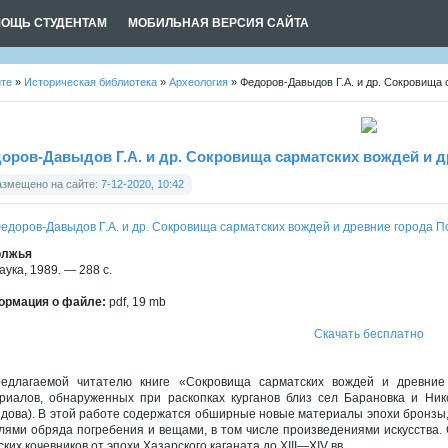
ОЩЬ СТУДЕНТАМ
МОБИЛЬНАЯ ВЕРСИЯ САЙТА
йте
»
Историческая библиотека
»
Археология
» Федоров-Давыдов Г.А. и др. Сокровища 
оров-Давыдов Г.А. и др. Сокровища сарматских вождей и 
азмещено на сайте:
7-12-2020, 10:42
олжья
аука, 1989. — 288 с.
рмация о файле:
pdf, 19 mb
Скачать бесплатно
едлагаемой читателю книге «Сокровища сарматских вождей и древни
риалов, обнаруженных при раскопках курганов близ сел Барановка и Нико
дова). В этой работе содержатся обширные новые материалы эпохи бронзы,
лями обряда погребения и вещами, в том числе произведениями искусства.
ских кочевников от эпохи Хазарского каганата до XIII—XIV вв.