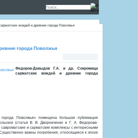
сарматских вождей и древние города Поволжья
древние города Поволжья
Федоров-Давыдов Г.А. и др. Сокровища
сарматских вождей и древние города
е города Поволжья» помещена большая публикация
льское (статья В. В. Дворниченко и Г. А. Федорова-
 савроматские и сарматские комплексы с интересными
 Существенно важны погребения, относящиеся к эпохе