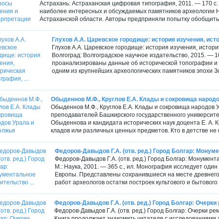
Астрахань: Астраханская цифровая типография, 2011. — 170 с
наиболее интересных и обсуждаемых памятников археологии Н
Астраханской области. Авторы предприняли попытку обобщить 
Глухов А.А. Царевское городище: история изучения, исто
Глухов А.А. Царевское городище: история изучения, исто
Волгоград: Волгоградское научное издательство, 2015. — 1
проанализированы данные об исторической топографии и 
одним из крупнейших археологических памятников эпохи З
Обыденнов М.Ф., Круглов Е.А. Клады и сокровища народ
Обыденнов М.Ф., Круглов Е.А. Клады и сокровища народов У
преподавателей Башкирского государственного университет
Обыденнова и кандидата исторических наук доцента Е. А.
кладов или различных ценных предметов. Кто в детстве не м
Федоров-Давыдов Г.А. (отв. ред.) Город Болгар: Монуме
Федоров-Давыдов Г.А. (отв. ред.) Город Болгар: Монумент
М.: Наука, 2001. — 365 с., ил. Монография исследует оди
Европы. Представлены сохранившиеся на месте древнего го
работ археологов остатки построек культового и бытового 
Федоров-Давыдов Г.А. (отв. ред.) Город Болгар: Очерки
Федоров-Давыдов Г.А. (отв. ред.) Город Болгар: Очерки ре
Книга продолжает знакомить читателя с исследованиями 