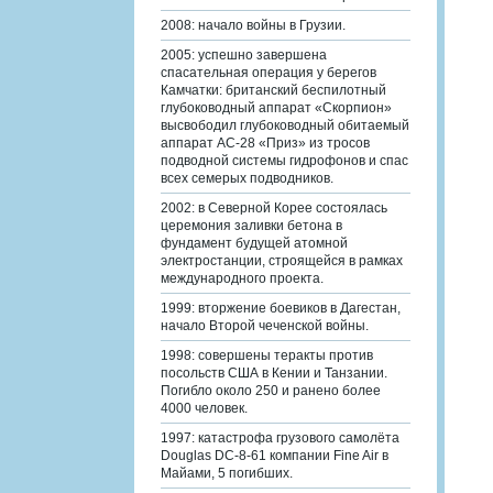
2008: начало войны в Грузии.
2005: успешно завершена
спасательная операция у берегов
Камчатки: британский беспилотный
глубоководный аппарат «Скорпион»
высвободил глубоководный обитаемый
аппарат АС-28 «Приз» из тросов
подводной системы гидрофонов и спас
всех семерых подводников.
2002: в Северной Корее состоялась
церемония заливки бетона в
фундамент будущей атомной
электростанции, строящейся в рамках
международного проекта.
1999: вторжение боевиков в Дагестан,
начало Второй чеченской войны.
1998: совершены теракты против
посольств США в Кении и Танзании.
Погибло около 250 и ранено более
4000 человек.
1997: катастрофа грузового самолёта
Douglas DC-8-61 компании Fine Air в
Майами, 5 погибших.