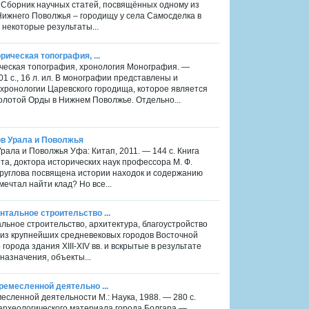
. Сборник научных статей, посвящённых одному из
ижнего Поволжья – городищу у села Самосделка в
некоторые результаты...
рическая топография, ...
рическая топография, хронология Монография. —
01 c., 16 л. ил. В монографии представлены и
хронологии Царевского городища, которое является
олотой Орды в Нижнем Поволжье. Отдельно...
ов Урала и Поволжья
рала и Поволжья Уфа: Китап, 2011. — 144 с. Книга
а, доктора исторических наук профессора М. Ф.
 Круглова посвящена истории находок и содержанию
ечтал найти клад? Но все...
нтальное строительство ...
альное строительство, архитектура, благоустройство
н из крупнейших средневековых городов Восточной
рода здания XIII-XIV вв. и вскрытые в результате
назначения, объекты...
 ремесленной деятельно ...
месленной деятельности М.: Наука, 1988. — 280 с.
археологического материала города Болгара —