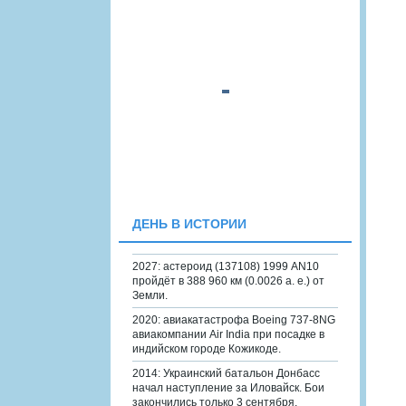
ДЕНЬ В ИСТОРИИ
2027: астероид (137108) 1999 AN10
пройдёт в 388 960 км (0.0026 а. е.) от
Земли.
2020: авиакатастрофа Boeing 737-8NG
авиакомпании Air India при посадке в
индийском городе Кожикоде.
2014: Украинский батальон Донбасс
начал наступление за Иловайск. Бои
закончились только 3 сентября.