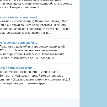
 — и посвящена изучению его разнообразных ремесел
з кожи. Авторы коллективной...
оциальной интерпретации)
альной интерпретации) Ленинград: Наука, 1990.
й Азии эпохи раннего средневековья. В основу
родища древнего Пенджикента (V-VIII вв.). В книге
уются как количественными, так и...
го Поволжья с древнейш ...
о Поволжья с древнейших времен до наших дней.
23 с., ил. На основе анализа результатов
ий на территории Самарского Поволжья в книге
я в I тысячелетии до н.э. - середине II...
археологической экспе ...
хеологической экспедиции). Т. 2 Краснодар:
980 г. был опубликован первый том материалов
ргиппия» (Краснодарское книжное издательство). В
пии, публикации отдельных групп...