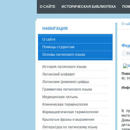
О САЙТЕ
ИСТОРИЧЕСКАЯ БИБЛИОТЕКА
ПОМ
О са
НАВИГАЦИЯ
О сайте
Фед
Помощь студентам
Р
Основы латинского языка
История латинского языка
Пов
Латинский алфавит
М.: Н
Латинские (римские) цифры
Инфо
Грамматика латинского языка
Медицинская латынь
Клиническая терминология
В пр
Фармацевтическая терминология
мате
Крылатые фразы и выражения
Давы
дета
Литература по латинскому языку
тюрк