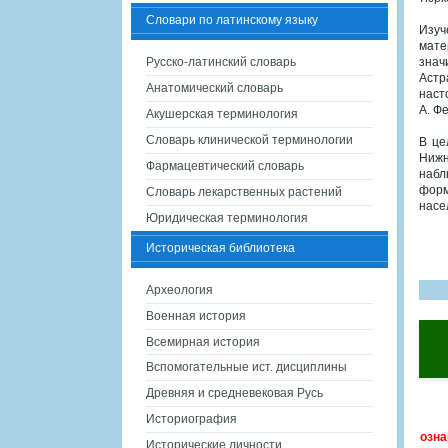
Словари по латинскому языку
Изуч
мате
Русско-латинский словарь
знач
Астр
Анатомический словарь
наст
А. Ф
Акушерская терминология
Словарь клинической терминологии
В це
Нижн
Фармацевтический словарь
набл
форм
Словарь лекарственных растений
насе
Юридическая терминология
Историческая библиотека
Археология
Военная история
Всемирная история
Вспомогательные ист. дисциплины
Древняя и средневековая Русь
Историография
озна
Исторические личности