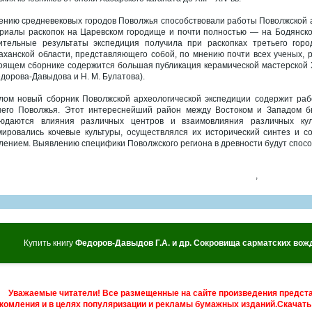
ению средневековых городов Поволжья способствовали работы Поволжской 
риалы раскопок на Царевском городище и почти полностью — на Бодянском
ительные результаты экспедиция получила при раскопках третьего го
аханской области, представляющего собой, по мнению почти всех ученых,
оящем сборнике содержится большая публикация керамической мастерской XI
едорова-Давыдова и Н. М. Булатова).
лом новый сборник Поволжской археологической экспедиции содержит раб
его Поволжья. Этот интереснейший район между Востоком и Западом бы
юдаются влияния различных центров и взаимовлияния различных кул
ировались кочевые культуры, осуществлялся их исторический синтез и с
лением. Выявлению специфики Поволжского региона в древности будут спосо
,
Купить книгу
Федоров-Давыдов Г.А. и др. Сокровища сарматских вож
Уважаемые читатели! Все размещенные на сайте произведения предст
комления и в целях популяризации и рекламы бумажных изданий.Скачать 