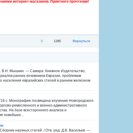
ниями интернет-магазинов. Приятного прочтения!
0
1285
Вернуться
д. В.Н. Мышкин. — Самара: Книжное Издательство,
ериалов ранних кочевников Евразии, проблемам
го населения евразийских степей в раннем железном
 216 с. Монография посвящена изучению Новгородского
оргово-ремесленного и военно-административного
тва. На базе всестороннего анализа и
я новейших...
ии
орник научных статей. / Отв. ред. Д.В. Васильев. —