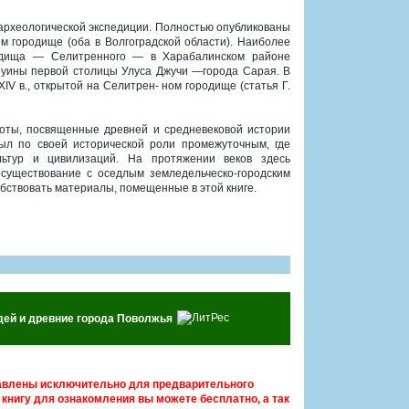
археологической экспедиции. Полностью опубликованы
 городище (оба в Волгоградской области). Наиболее
родища — Селитренного — в Харабалинском районе
 руины первой столицы Улуса Джучи —города Сарая. В
V в., открытой на Селитрен- ном городище (статья Г.
оты, посвященные древней и средневековой истории
л по своей исторической роли промежуточным, где
ьтур и цивилизаций. На протяжении веков здесь
осуществование с оседлым земледельческо-городским
бствовать материалы, помещенные в этой книге.
дей и древние города Поволжья
авлены исключительно для предварительного
книгу для ознакомления вы можете бесплатно, а так