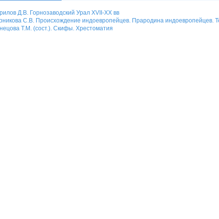
рилов Д.В. Горнозаводский Урал XVII-XX вв
никова С.В. Происхождение индоевропейцев. Прародина индоевропейцев. Т
нецова Т.М. (сост.). Скифы. Хрестоматия