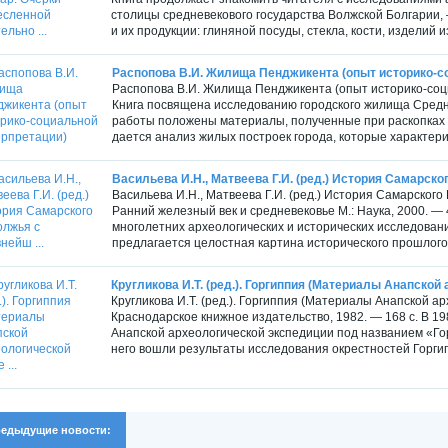
столицы средневекового государства Волжской Болгарии,
и их продукции: глиняной посуды, стекла, кости, изделий и
Распопова В.И. Жилища Пенджикента (опыт историко-с
Распопова В.И. Жилища Пенджикента (опыт историко-соци
Книга посвящена исследованию городского жилища Средне
работы положены материалы, полученные при раскопках го
дается анализ жилых построек города, которые характериз
Васильева И.Н., Матвеева Г.И. (ред.) История Самарско
Васильева И.Н., Матвеева Г.И. (ред.) История Самарског
Ранний железный век и средневековье М.: Наука, 2000. — 4
многолетних археологических и исторических исследован
предлагается целостная картина исторического прошлого кра
Кругликова И.Т. (ред.). Горгиппия (Материалы Анапской 
Кругликова И.Т. (ред.). Горгиппия (Материалы Анапской ар
Краснодарское книжное издательство, 1982. — 168 с. В 1
Анапской археологической экспедиции под названием «Го
него вошли результаты исследования окрестностей Горгип
едыдущие новости: