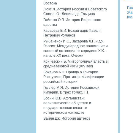
Востока
Гав
Люкс Л. История России и Советского
Жар
Союза. От Ленина до Ельцина
Куз
Габелко О.Л. История Вифинского
царства
Карасева Е.И. Божий царь Павел I
Петрович Романов
Рыбаченок И.С., Захарова Л.Г. и др.
Россия: Международное положение и
военный потенциал в середине XIX -
начале XX века. Очерки
Кричевский Б. Митрополичья власть в
средневековой Руси (XIV век)
Боханов А.Н. Правда о Григории
Распутине. Против фальсификации
российской истории
Геллер М.Я. История Российской
империи. В трех томах. Т.1
Босин Ю.В. Афганистан:
полиэтническое общество и
государственная власть в
историческом контексте
Вайян Дж. История ацтеков