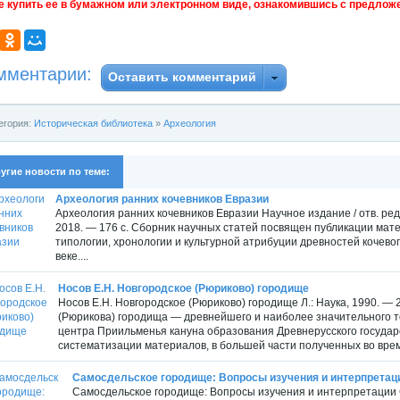
е купить ее в бумажном или электронном виде, ознакомившись с предложе
мментарии:
Оставить комментарий
егория:
Историческая библиотека
»
Археология
угие новости по теме:
Археология ранних кочевников Евразии
Археология ранних кочевников Евразии Научное издание / отв. ре
2018. — 176 с. Сборник научных статей посвящен публикации мат
типологии, хронологии и культурной атрибуции древностей кочево
веке....
Носов Е.Н. Новгородское (Рюриково) городище
Носов Е.Н. Новгородское (Рюриково) городище Л.: Наука, 1990. —
(Рюрикова) городища — древнейшего и наиболее значительного т
центра Приильменья кануна образования Древнерусского государс
систематизации материалов, в большей части полученных во врем
Самосдельское городище: Вопросы изучения и интерпретац
Самосдельское городище: Вопросы изучения и интерпретации Сб