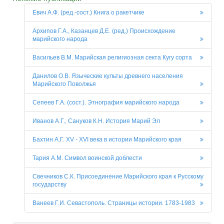
Евич А.Ф. (ред.-сост.) Книга о ракетчике
Архипов Г.А., Казанцев Д.Е. (ред.) Происхождение
марийского народа
Васильев В.М. Марийская религиозная секта Кугу сорта
Данилов О.В. Языческие культы древнего населения
Марийского Поволжья
Сепеев Г.А. (сост.). Этнография марийского народа
Иванов А.Г., Сануков К.Н. История Марий Эл
Бахтин А.Г. XV - XVI века в истории Марийского края
Тария А.М. Символ воинской доблести
Свечников С.К. Присоединение Марийского края к Русскому
государству
Ванеев Г.И. Севастополь. Страницы истории. 1783-1983