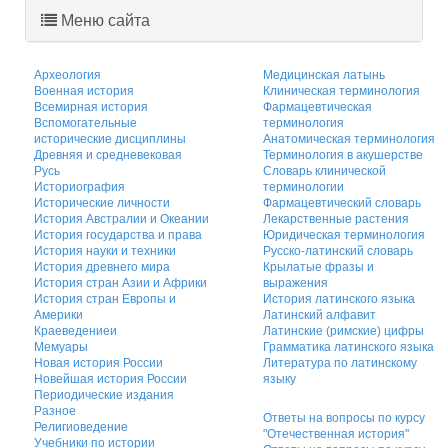
Меню сайта
Археология
Медицинская латынь
Военная история
Клиническая терминология
Всемирная история
Фармацевтическая
Вспомогательные
терминология
исторические дисциплины
Анатомическая терминология
Древняя и средневековая
Терминология в акушерстве
Русь
Словарь клинической
Историография
терминологии
Исторические личности
Фармацевтический словарь
История Австралии и Океании
Лекарственные растения
История государства и права
Юридическая терминология
История науки и техники
Русско-латинский словарь
История древнего мира
Крылатые фразы и
История стран Азии и Африки
выражения
История стран Европы и
История латинского языка
Америки
Латинский алфавит
Краеведениеи
Латинские (римские) цифры
Мемуары
Грамматика латинского языка
Новая история России
Литература по латинскому
Новейшая история России
языку
Периодические издания
Разное
Ответы на вопросы по курсу
Религиоведение
"Отечественная история"
Учебники по истории