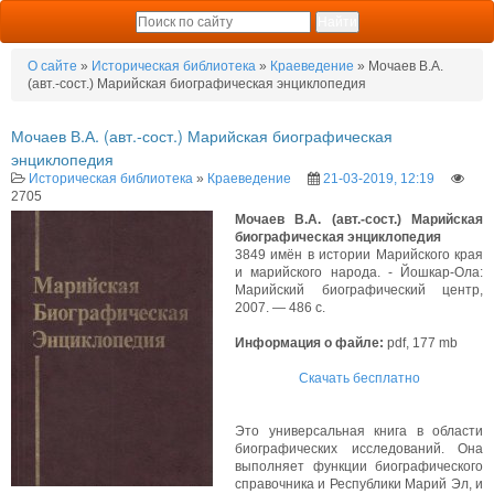
О сайте
»
Историческая библиотека
»
Краеведение
» Мочаев В.А.
(авт.-сост.) Марийская биографическая энциклопедия
Мочаев В.А. (авт.-сост.) Марийская биографическая
энциклопедия
Историческая библиотека
»
Краеведение
21-03-2019, 12:19
2705
Мочаев В.А. (авт.-сост.) Марийская
биографическая энциклопедия
3849 имён в истории Марийского края
и марийского народа. - Йошкар-Ола:
Марийский биографический центр,
2007. — 486 с.
Информация о файле:
pdf, 177 mb
Скачать бесплатно
Это универсальная книга в области
биографических исследований. Она
выполняет функции биографического
справочника и Республики Марий Эл, и