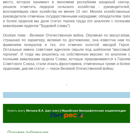
место, которое занимает в экономике республики аграрный сектор,
решили отметить лидеров сельского хозяйства - руководителей,
возглавлявших свои хозяйства не менее 15 лет. Многие хозяйственные
руководители отмечены государственными наградами; обладателям трёх
и более орденов мы дали статус героев труда (по аналогии с полными
кавалерами орденов “Трудовой славы”).
Особая тема - Великая Отечественная война. Огромная по масштабам,
страшная по характеру, великая по достижению, она известна нам по
фамилиям генералов и тех, кто отмечен золотой звездой Героя.
Остальные имена советские идеологи скрыли под шаблоном “массовый
героизм”. И тогда мы решились на собственную версию: по аналогии с
полными кавалерами ордена Славы, которые приравниваются к Героям
Советского Союза, стали искать фронтовиков, отмеченных тремя и более
орденами, дав им статус — герои Великой Отечественной войны.
,
Купить книгу
Мочаев В.А. (авт.-сост.) Марийская биографическая энциклопедия
Похожие публикации