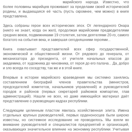
марийского народа. Известно, что
более половины марийцев проживают за пределами своей исторической
родины, и выдающаяся её часть (пусть скромнее, чем можно) в книге
представлена.
Здесь собраны герои всех исторических эпох. От легендарного Онара
(никто не знает, когда он жил), продолжая марийскими предводителями
средних веков, подвижниками 19 столетия, затем деятелями 20-го, самого
богатого на события века, и завершая сегодняшними героями...
Книга охватывает представителей всех сфер государственной,
экономической и общественной жизни. От рядового до генерала, от
механизатора до президента, от учителя начальных классов до
академика, от художника до чиновника, от героя до его палача... Да, добро
и зло всегда по соседству, так же и в этой книге.
Впервые в истории марийского краеведения мы системно занялись
составлением биографий членов правительства (министров,
председателей комитетов, начальников управлений) и руководителей
городов и районов (первых секретарей райкомов компартии, глав
администраций). Нашли не всех, но даже имеющийся материал даёт
представление о руководящих кадрах республики.
Следующим целинным пластом явилась хозяйственная элита. Имена
отдельных крупных руководителей, первых орденоносцев были широко
известны, но системное исследование не проводилось. Мы взяли во
внимание руководителей и специалистов предприятий и организаций,
оказывающих значительное влияние на экономику республики. Учитывая