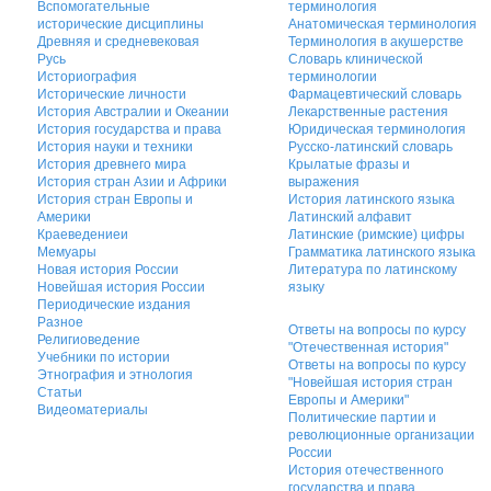
Вспомогательные
терминология
исторические дисциплины
Анатомическая терминология
Древняя и средневековая
Терминология в акушерстве
Русь
Словарь клинической
Историография
терминологии
Исторические личности
Фармацевтический словарь
История Австралии и Океании
Лекарственные растения
История государства и права
Юридическая терминология
История науки и техники
Русско-латинский словарь
История древнего мира
Крылатые фразы и
История стран Азии и Африки
выражения
История стран Европы и
История латинского языка
Америки
Латинский алфавит
Краеведениеи
Латинские (римские) цифры
Мемуары
Грамматика латинского языка
Новая история России
Литература по латинскому
Новейшая история России
языку
Периодические издания
Разное
Ответы на вопросы по курсу
Религиоведение
"Отечественная история"
Учебники по истории
Ответы на вопросы по курсу
Этнография и этнология
"Новейшая история стран
Статьи
Европы и Америки"
Видеоматериалы
Политические партии и
революционные организации
России
История отечественного
государства и права