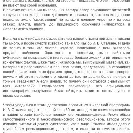
о его связях с охранкой, с другой стороны - показать, что эти подозрения
не имеют под собой основания.
В поисках объяснения выявленных загадок автор приглашает читателей
за кулисы революционного движения и показывает, что революционное
подполье имело "своих людей" не только в деловом мире, но и на всех
этажах власти, вплоть до придворного окружения императора и
Департамента полиции.
Вряд ли о ком-нибудь из руководителей нашей страны при жизни писали
так много, а после смерти известно так мало, как об И. В. Сталине. И дело
не только в том, что многое, когда-то написанное о нем, оказалось
предано забвению. Знакомство с прежними, ныне забытыми
публикациями показывает: в них гораздо больше эмоций и риторики, чем
конкретных фактов. Даже такой, казалось бы, выигрышный материал, как
материал о революционном прошлом вождя, представлен на страницах
нашей печати настолько фрагментарно, что невольно возникает вопрос:
неужели об этом периоде его жизни до нас не дошли более полные и
точные сведения? А если дошли, то почему они остаются скрытыми от
глаз читателей? Складывается впечатление, что официальная
историография вынуждена была обходить какие-то острые углы в
прошлом вождя.
Чтобы убедиться в этом, достаточно обратиться к «Краткой биографии»
И. В. Сталина, подготовленной к его 60-летию и долгое время являвшейся
в нашей стране наиболее полным его жизнеописанием. Рисуя образ
самоотверженного и бескомпромиссного революционера, авторы этого
издания писали: «Царизм чувствовал, что в лице Сталина имеет дело с
крупнейшим революционным деятелем, и всячески стремился лишить