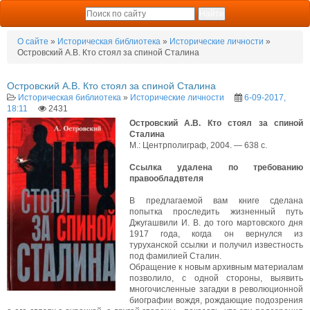
О сайте
»
Историческая библиотека
»
Исторические личности
»
Островский А.В. Кто стоял за спиной Сталина
Островский А.В. Кто стоял за спиной Сталина
Историческая библиотека
»
Исторические личности
6-09-2017,
18:11
2431
Островский А.В. Кто стоял за спиной
Сталина
М.: Центрполиграф, 2004. — 638 с.
Ссылка удалена по требованию
правообладвтеля
В предлагаемой вам книге сделана
попытка проследить жизненный путь
Джугашвили И. В. до того мартовского дня
1917 года, когда он вернулся из
туруханской ссылки и получил известность
под фамилией Сталин.
Обращение к новым архивным материалам
позволило, с одной стороны, выявить
многочисленные загадки в революционной
биографии вождя, рождающие подозрения