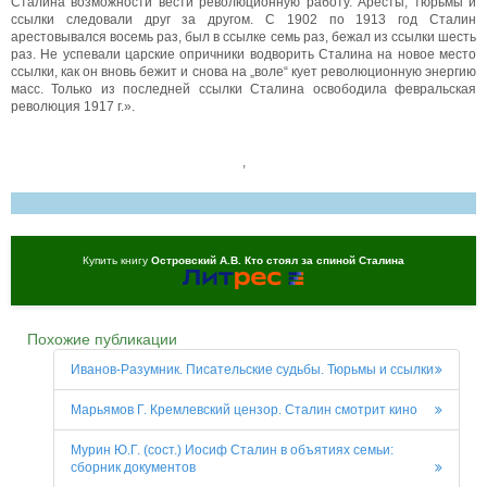
Сталина возможности вести революционную работу. Аресты, тюрьмы и
ссылки следовали друг за другом. С 1902 по 1913 год Сталин
арестовывался восемь раз, был в ссылке семь раз, бежал из ссылки шесть
раз. Не успевали царские опричники водворить Сталина на новое место
ссылки, как он вновь бежит и снова на „воле“ кует революционную энергию
масс. Только из последней ссылки Сталина освободила февральская
революция 1917 г.».
,
Купить книгу
Островский А.В. Кто стоял за спиной Сталина
Похожие публикации
Иванов-Разумник. Писательские судьбы. Тюрьмы и ссылки
Марьямов Г. Кремлевский цензор. Сталин смотрит кино
Мурин Ю.Г. (сост.) Иосиф Сталин в объятиях семьи:
сборник документов