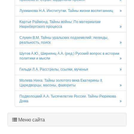
Лухманова Н.А. Институтки. Тайны жизни воспитанниц
Картье Раймонд. Тайны войны: По материалам
Нюрнбергского процесса
Слукин В.М. Тайны уральских подземелий: легенды,
реальность, поиск
Шутов А.Ю., Шириянц А.А. (ред.) Русский вопрос в истории
политики и мысли
Гильди Л.А. Расстрелы, ссылки, мученья
Молева Нина. Тайны золотого века Екатерины II.
Царедворцы, масоны, фавориты
Подволоцкий А.А. Тысячелетие России. Тайны Рюрикова
Дома
Меню сайта