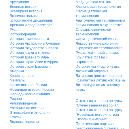
Археология
Медицинская латынь
Военная история
Клиническая терминология
Всемирная история
Фармацевтическая
Вспомогательные
терминология
исторические дисциплины
Анатомическая терминология
Древняя и средневековая
Терминология в акушерстве
Русь
Словарь клинической
Историография
терминологии
Исторические личности
Фармацевтический словарь
История Австралии и Океании
Лекарственные растения
История государства и права
Юридическая терминология
История науки и техники
Русско-латинский словарь
История древнего мира
Крылатые фразы и
История стран Азии и Африки
выражения
История стран Европы и
История латинского языка
Америки
Латинский алфавит
Краеведениеи
Латинские (римские) цифры
Мемуары
Грамматика латинского языка
Новая история России
Литература по латинскому
Новейшая история России
языку
Периодические издания
Разное
Ответы на вопросы по курсу
Религиоведение
"Отечественная история"
Учебники по истории
Ответы на вопросы по курсу
Этнография и этнология
"Новейшая история стран
Статьи
Европы и Америки"
Видеоматериалы
Политические партии и
революционные организации