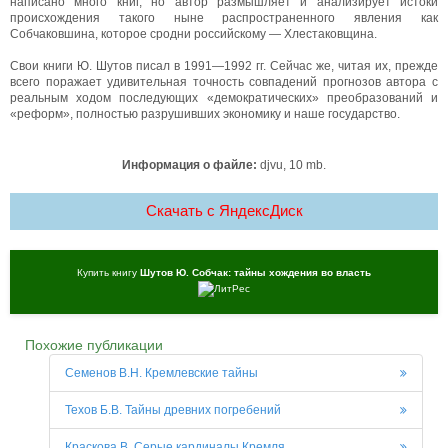
написано много книг, но автор размышляет и анализирует истоки
происхождения такого ныне распространенного явления как
Собчаковшина, которое сродни российскому — Хлестаковщина.
Свои книги Ю. Шутов писал в 1991—1992 гг. Сейчас же, читая их, прежде
всего поражает удивительная точность совпадений прогнозов автора с
реальным ходом последующих «демократических» преобразований и
«реформ», полностью разрушивших экономику и наше государство.
Информация о файле:
djvu, 10 mb.
Скачать c ЯндексДиск
Купить книгу
Шутов Ю. Собчак: тайны хождения во власть
Похожие публикации
Семенов В.Н. Кремлевские тайны
Техов Б.В. Тайны древних погребений
Краскова В. Серые кардиналы Кремля