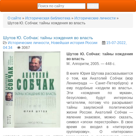
О сайте
»
Историческая библиотека
»
Исторические личности
»
Шутов Ю. Собчак: тайны хождения во власть
Шутов Ю. Собчак: тайны хождения во власть
Исторические личности
,
Новейшая история России
15-07-2022,
04:34
3067
Шутов Ю. Собчак: тайны хождения
во власть
М.: Алгоритм, 2005. — 448 с.
В книге Юрия Шутова рассказывается
о том, как Анатолий Собчак (мэр
Ленинграда — Санкт-Петербурга) и
ему подобные «ходили во власть».
Эти «хождения по мукам»,
безусловно, будут интересны
читателям, потому что раскрывают
тайны закулисной политической
жизни России. Анатолий Собчак —
явление знаковое, можно сказать,
символ «эпохи перестройки». В свое
время он входил в «питерскую
группировку». О «питерских»