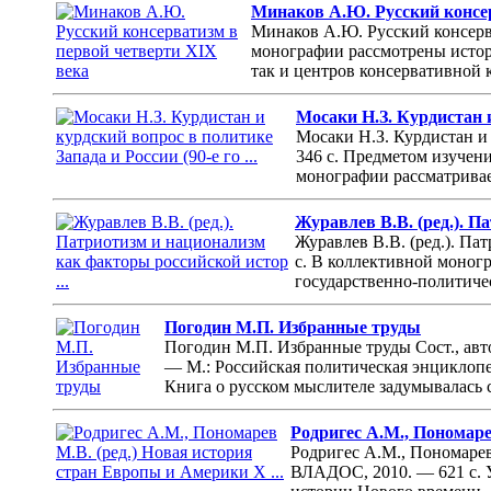
Минаков А.Ю. Русский консер
Минаков А.Ю. Русский консерва
монографии рассмотрены истори
так и центров консервативной 
Мосаки Н.З. Курдистан и
Мосаки Н.З. Курдистан и 
346 с. Предметом изучен
монографии рассматривает
Журавлев В.В. (ред.). П
Журавлев В.В. (ред.). Па
с. В коллективной моногр
государственно-политичес
Погодин М.П. Избранные труды
Погодин М.П. Избранные труды Сост., автор
— М.: Российская политическая энциклопе
Книга о русском мыслителе задумывалась с
Родригес A.M., Пономаре
Родригес A.M., Пономарев
ВЛАДОС, 2010. — 621 с. 