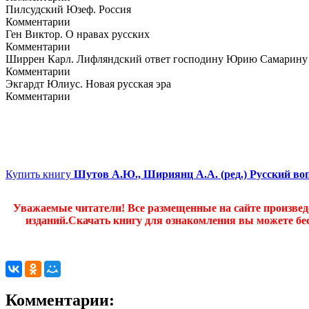
Пилсудский Юзеф. Россия
Комментарии
Ген Виктор. О нравах русских
Комментарии
Ширрен Карл. Лифляндский ответ господину Юрию Самарину
Комментарии
Экгардт Юлиус. Новая русская эра
Комментарии
Купить книгу
Шутов А.Ю., Шириянц А.А. (ред.) Русский во
Уважаемые читатели! Все размещенные на сайте произве
изданий.Скачать книгу для ознакомления вы можете бес
Комментарии: