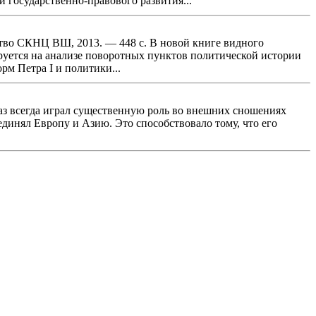
 государственно-правового развития...
ство СКНЦ ВШ, 2013. — 448 с. В новой книге видного
руется на анализе поворотных пунктов политической истории
рм Петра I и политики...
вказ всегда играл существенную роль во внешних сношениях
динял Европу и Азию. Это способствовало тому, что его
.