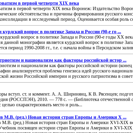
ватизм в первой четверти XIX века
тизм в первой четверти XIX века Воронеж: Издательство Вороне
ческие обстоятельства и причины формирования русского консе
консолидации в исследуемый период. Оценивается особая роль со
 курдский вопрос в политике Запада и России (90-е го ...
курдский вопрос в политике Запада и России (90-е годы ХХ века
ия данной монографии является курдский вопрос в политике Запа
ся период 1990-2008 гг., т.е. с начала войны в Персидском залив
атриотизм и национализм как факторы российской истор ...
триотизм и национализм как факторы российской истории (конец 
афии анализируется проблема генезиса идей русского национализм
кой жизни Российской империи и русского патриотизма в советс
ы вступ. ст. и коммент. А. А. Ширинянц, К В. Рясенцев; подгот
дия (РОССПЭН), 2010. — 778 с. — (Библиотека отечественной 
 целью охарактеризовать место и роль...
в М.В. (ред.) Новая история стран Европы и Америки X ...
 М.В. (ред.) Новая история стран Европы и Америки XVI-XIX век
Учебник посвящен истории стран Европы и Америки в XVI-XIX 