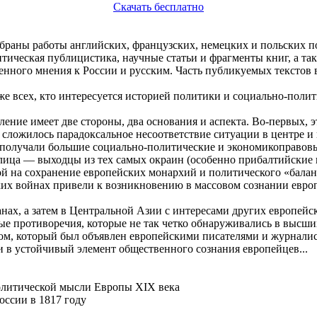
Скачать бесплатно
браны работы английских, французских, немецких и польских п
ическая публицистика, научные статьи и фрагменты книг, а такж
нного мнения к России и русским. Часть публикуемых текстов в
же всех, кто интересуется историей политики и социально-поли
ление имеет две стороны, два основания и аспекта. Во-первых, 
сложилось парадоксальное несоответствие ситуации в центре и
ы получали большие социально-политические и экономикоправо
и лица — выходцы из тех самых окраин (особенно прибалтийские
 на сохранение европейских монархий и политического «баланс
ских войнах привели к возникновению в массовом сознании евро
ах, а затем в Центральной Азии с интересами других европейск
е противоречия, которые не так четко обнаруживались в высших
ом, который был объявлен европейскими писателями и журналис
 в устойчивый элемент общественного сознания европейцев...
олитической мысли Европы XIX века
оссии в 1817 году