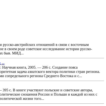
 и русско-австрийских отношений в связи с восточным
ное в своем роде советское исследование истории русско-
ах быв. МИД...
...
Научная книга, 2005. — 206 с. Создание пояса
итетная задача азиатского вектора политики стран региона.
 сопредельного региона Среднего Востока и с...
— 395 с. В книге участвуют польские и советские авторы,
литические сношения России и Польши и каждой из них с
политической жизни того...