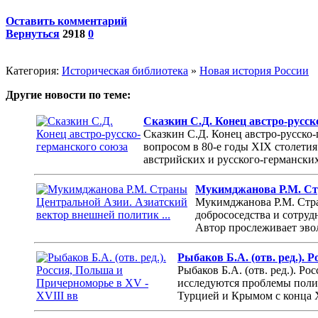
Оставить комментарий
Вернуться
2918
0
Категория:
Историческая библиотека
»
Новая история России
Другие новости по теме:
Сказкин С.Д. Конец австро-русск
Сказкин С.Д. Конец австро-русско
вопросом в 80-е годы XIX столетия.
австрийских и русского-германски
Мукимджанова Р.М. Стр
Мукимджанова Р.М. Стра
добрососедства и сотруд
Автор прослеживает эво
Рыбаков Б.А. (отв. ред.).
Рыбаков Б.А. (отв. ред.). Р
исследуются проблемы поли
Турцией и Крымом с конца X