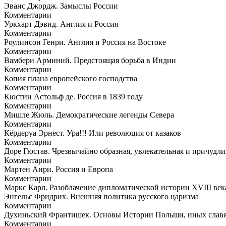
Эванс Джордж. Замыслы России
Комментарии
Уркхарт Дэвид. Англия и Россия
Комментарии
Роулинсон Генри. Англия и Россия на Востоке
Комментарии
Вамбери Арминий. Предстоящая борьба в Индии
Комментарии
Копия плана европейского господства
Комментарии
Кюстин Астольф де. Россия в 1839 году
Комментарии
Мишле Жюль. Демократические легенды Севера
Комментарии
Кёрдеруа Эрнест. Ура!!! Или революция от казаков
Комментарии
Доре Гюстав. Чрезвычайно образная, увлекательная и причудли
Комментарии
Мартен Анри. Россия и Европа
Комментарии
Маркс Карл. Разоблачение дипломатической истории XVIII ве
Энгельс Фридрих. Внешняя политика русского царизма
Комментарии
Духиньский Франтишек. Основы Истории Польши, иных славя
Комментарии