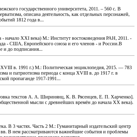
жского государственного университета, 2011. – 560 с. В
рватизма, описана деятельность, как отдельных персонажей,
бытий 1812 года в...
 - начало XXI века) М.: Институт востоковедения РАН, 2011. -
да - США, Европейского союза и его членов - и России.В
е и до подписания...
XVIII в. 1991 г.) М.: Политическая энциклопедия, 2015. — 783
а и патриотизма периода с конца XVIII в. до 1917 г. в
кой пропаганде 1917-1991...
овка текстов А. А. Ширинянц, К. В. Рясенцев, Е. П. Харченко].
общественной мысли с древнейших времён до начала XX века).
а. В 3 частях. Часть 2 М.: Гуманитарный издательский центр
вв. В нем рассматриваются важнейшие события и проблемы