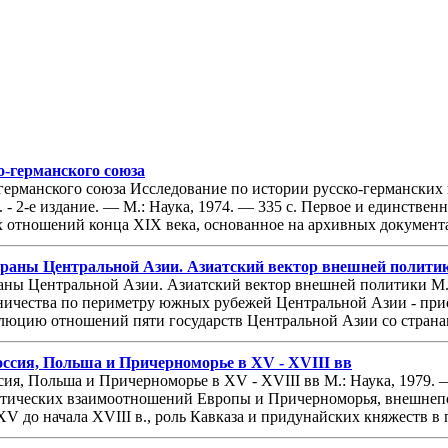
о-германского союза
-германского союза Исследование по истории русско-германских
 - 2-е издание. — М.: Наука, 1974. — 335 с. Первое и единствен
х отношений конца XIX века, основанное на архивных документ
аны Центральной Азии. Азиатский вектор внешней политик 
ны Центральной Азии. Азиатский вектор внешней политики М.: 
ничества по периметру южных рубежей Центральной Азии - приор
люцию отношений пяти государств Центральной Азии со странами
 Россия, Польша и Причерноморье в XV - XVIII вв
оссия, Польша и Причерноморье в XV - XVIII вв М.: Наука, 1979. 
тических взаимоотношений Европы и Причерноморья, внешнепо
V до начала XVIII в., роль Кавказа и придунайских княжеств в 