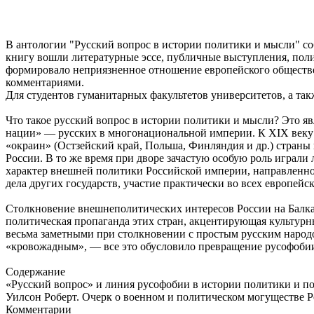
В антологии "Русский вопрос в истории политики и мысли" со
книгу вошли литературные эссе, публичные выступления, полит
формировало неприязненное отношение европейского обществе
комментариями.
Для студентов гуманитарных факультетов университетов, а так
Что такое русский вопрос в истории политики и мысли? Это яв
нации» — русских в многонациональной империи. К XIX веку 
«окраин» (Остзейский край, Польша, Финляндия и др.) стран
России. В то же время при дворе зачастую особую роль играл
характер внешней политики Российской империи, направленной
дела других государств, участие практически во всех европей
Столкновение внешнеполитических интересов России на Балкан
политическая пропаганда этих стран, акцентирующая культурны
весьма заметными при столкновении с простым русским народ
«кровожадным», — все это обусловило превращение русофобии
Содержание
«Русский вопрос» и линия русофобии в истории политики и п
Уилсон Роберт. Очерк о военном и политическом могуществе Р
Комментарии