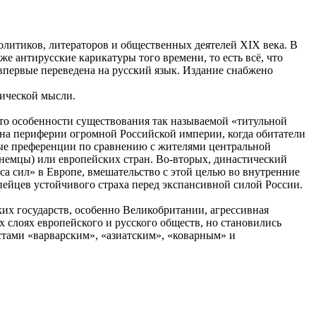
олитиков, литераторов и общественных деятелей XIX века. В
е антирусские карикатуры того времени, то есть всё, что
первые переведена на русский язык. Издание снабжено
тической мысли.
это особенности существования так называемой «титульной
 на периферии огромной Российской империи, когда обитатели
вые преференции по сравнению с жителями центральной
 немцы) или европейских стран. Во-вторых, династический
а сил» в Европе, вмешательство с этой целью во внутренние
пейцев устойчивого страха перед экспансивной силой России.
их государств, особенно Великобритании, агрессивная
 слоях европейского и русского обществ, но становились
тами «варварским», «азиатским», «коварным» и