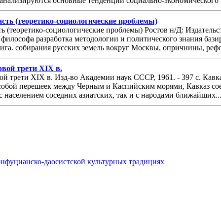
анализируются основные тенденции социально-экономического и
асть (теоретико-социологические проблемы)
ть (теоретико-социологические проблемы) Ростов н/Д: Издатель
 философа разработка методологии и политического знания бази
 ига. собирания русских земель вокруг Москвы, опричнины, рефо
рвой трети XIX в.
вой трети XIX в. Изд-во Академии наук СССР, 1961. - 397 с. Ка
 собой перешеек между Черным и Каспийским морями, Кавказ сое
с населением соседних азиатских, так и с народами ближайших..
онфуцианско-даосистской культурных традициях