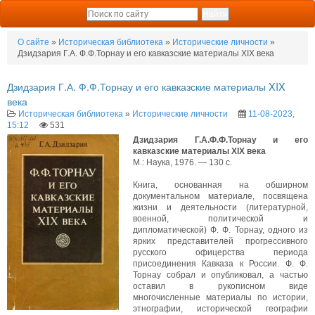
О сайте
»
Историческая библиотека
»
Исторические личности
»
Дзидзария Г.А. Ф.Ф.Торнау и его кавказские материалы XIX века
Дзидзария Г.А. Ф.Ф.Торнау и его кавказские материалы XIX
века
Историческая библиотека
»
Исторические личности
11-08-2023,
15:12
531
Дзидзария Г.А.Ф.Ф.Торнау и его
кавказские материалы XIX века
М.: Наука, 1976. — 130 с.
Книга, основанная на обширном
документальном материале, посвящена
жизни и деятельности (литературной,
военной, политической и
дипломатической) Ф. Ф. Торнау, одного из
ярких представителей прогрессивного
русского офицерства периода
присоединения Кавказа к России. Ф. Ф.
Торнау собрал и опубликовал, а частью
оставил в рукописном виде
многочисленные материалы по истории,
этнографии, исторической географии