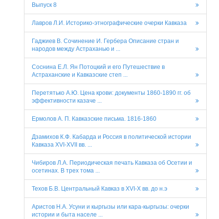
Выпуск 8
Лавров Л.И. Историко-этнографические очерки Кавказа
Гаджиев В. Сочинение И. Гербера Описание стран и
народов между Астраханью и ...
Соснина Е.Л. Ян Потоцкий и его Путешествие в
Астраханские и Кавказские степ ...
Перетятько А.Ю. Цена крови: документы 1860-1890 гг. об
эффективности казаче ...
Ермолов А. П. Кавказские письма. 1816-1860
Дзамихов К.Ф. Кабарда и Россия в политической истории
Кавказа XVI-XVII вв. ...
Чибиров Л.А. Периодическая печать Кавказа об Осетии и
осетинах. В трех тома ...
Техов Б.В. Центральный Кавказ в ХVI-Х вв. до н.э
Аристов Н.А. Усуни и кыргызы или кара-кыргызы: oчерки
истории и быта населе ...