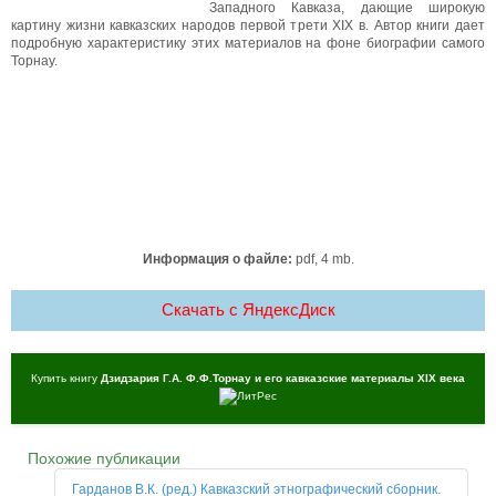
Западного Кавказа, дающие широкую
картину жизни кавказских народов первой трети XIX в. Автор книги дает
подробную характеристику этих материалов на фоне биографии самого
Торнау.
Информация о файле:
pdf, 4 mb.
Скачать c ЯндексДиск
Купить книгу
Дзидзария Г.А. Ф.Ф.Торнау и его кавказские материалы XIX века
Похожие публикации
Гарданов В.К. (ред.) Кавказский этнографический сборник.