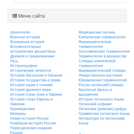
Меню сайта
Археология
Медицинская латынь
Военная история
Клиническая терминология
Всемирная история
Фармацевтическая
Вспомогательные
терминология
исторические дисциплины
Анатомическая терминология
Древняя и средневековая
Терминология в акушерстве
Русь
Словарь клинической
Историография
терминологии
Исторические личности
Фармацевтический словарь
История Австралии и Океании
Лекарственные растения
История государства и права
Юридическая терминология
История науки и техники
Русско-латинский словарь
История древнего мира
Крылатые фразы и
История стран Азии и Африки
выражения
История стран Европы и
История латинского языка
Америки
Латинский алфавит
Краеведениеи
Латинские (римские) цифры
Мемуары
Грамматика латинского языка
Новая история России
Литература по латинскому
Новейшая история России
языку
Периодические издания
Разное