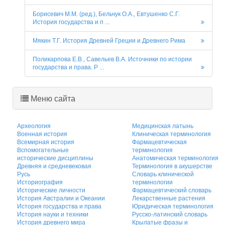
Борисевич М.М. (ред.), Бельчук О.А., Евтушенко С.Г.
История государства и п ...
Мякин Т.Г. История Древней Греции и Древнего Рима
Поликарпова Е.В., Савельев В.А. Источники по истории
государства и права. Р ...
Меню сайта
Археология
Медицинская латынь
Военная история
Клиническая терминология
Всемирная история
Фармацевтическая
Вспомогательные
терминология
исторические дисциплины
Анатомическая терминология
Древняя и средневековая
Терминология в акушерстве
Русь
Словарь клинической
Историография
терминологии
Исторические личности
Фармацевтический словарь
История Австралии и Океании
Лекарственные растения
История государства и права
Юридическая терминология
История науки и техники
Русско-латинский словарь
История древнего мира
Крылатые фразы и