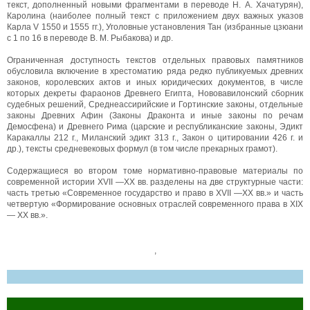
текст, дополненный новыми фрагментами в переводе Н. А. Хачатурян),
Каролина (наиболее полный текст с приложением двух важных указов
Карла V 1550 и 1555 гг.), Уголовные установления Тан (избранные цзюани
с 1 по 16 в переводе В. М. Рыбакова) и др.
Ограниченная доступность текстов отдельных правовых памятников
обусловила включение в хрестоматию ряда редко публикуемых древних
законов, королевских актов и иных юридических документов, в числе
которых декреты фараонов Древнего Египта, Нововавилонский сборник
судебных решений, Среднеассирийские и Гортинские законы, отдельные
законы Древних Афин (Законы Драконта и иные законы по речам
Демосфена) и Древнего Рима (царские и республиканские законы, Эдикт
Каракаллы 212 г., Миланский эдикт 313 г., Закон о цитировании 426 г. и
др.), тексты средневековых формул (в том числе прекарных грамот).
Содержащиеся во втором томе нормативно-правовые материалы по
современной истории XVII —XX вв. разделены на две структурные части:
часть третью «Современное государство и право в XVII —XX вв.» и часть
четвертую «Формирование основных отраслей современного права в XIX
— XX вв.».
,