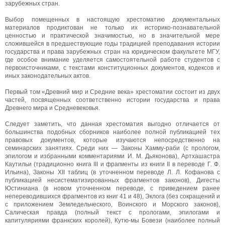
зарубежных стран.
Выбор помещенных в настоящую хрестоматию документальных
материалов продиктован не только их историко-познавательной
ценностью и практической значимостью, но в значительной мере
сложившейся в предшествующие годы традицией преподавания истории
государства и права зарубежных стран на юридическом факультете МГУ,
где особое внимание уделяется самостоятельной работе студентов с
первоисточниками, с текстами конституционных документов, кодексов и
иных законодательных актов.
Первый том «Древний мир и Средние века» хрестоматии состоит из двух
частей, посвященных соответственно истории государства и права
Древнего мира и Средневековья.
Следует заметить, что данная хрестоматия выгодно отличается от
большинства подобных сборников наиболее полной публикацией тех
правовых документов, которые изучаются непосредственно на
семинарских занятиях. Среди них — Законы Хамму-раби (с прологом,
эпилогом и избранными комментариями И. М. Дьяконова), Артхашастра
Каутильи (традиционно книга III и фрагменты из книги II в переводе Г. Ф.
Ильина), Законы XII таблиц (в уточненном переводе Л. Л. Кофанова с
публикацией несистематизированных фрагментов законов), Дигесты
Юстиниана (в новом уточненном переводе, с приведением ранее
непереводившихся фрагментов из книг 41 и 48), Эклога (без сокращений и
с приложением Земледельческого, Воинского и Морского законов),
Салическая правда (полный текст с прологами, эпилогами и
капитуляриями франкских королей), Кутю-мы Бовези (наиболее полный