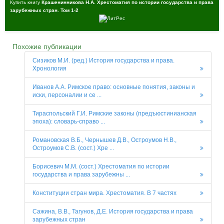
Купить книгу
Крашенинникова Н.А. Хрестоматия по истории государства и права
зарубежных стран. Том 1-2
Похожие публикации
Сизиков М.И. (ред.) История государства и права.
Хронология
Иванов А.А. Римское право: основные понятия, законы и
иски, персоналии и се ...
Тираспольский Г.И. Римские законы (предъюстинианская
эпоха): словарь-справо ...
Романовская В.Б., Чернышев Д.В., Остроумов Н.В.,
Остроумов С.В. (сост.) Хре ...
Борисевич М.М. (сост.) Хрестоматия по истории
государства и права зарубежны ...
Конституции стран мира. Хрестоматия. В 7 частях
Сажина, В.В., Тагунов, Д.Е. История государства и права
зарубежных стран