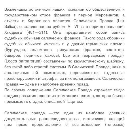
Важнейшим источником наших познаний об общественном и
государственном строе франков в период Меровингов, а
отчасти и Каролингов является Салическая Правда (Lex
Salica), составленная на рубеже V—VI вв. в период правления
Хлодвига (481—511). Она представляет собой запись
судебных обычаев салических франков. Такого рода сборники
судебных обычаев имелись и у других германских племен
(бургундов, аллеманов, рипуарских франков, вестготов,
баваров, тюрингов, саксов). Все эти «варварские правды»
(Leges barbarorum) составлены по казуистическому шаблону,
без какой-либо строгой системы. В Салической Правде, как и в
аналогичных ей памятниках, перечисляются отдельные
правонарушения и штрафы, за них полагавшиеся. Салическая
Правда — одна из наиболее древних правд.
По своему содержанию Салическая Правда отражает такую
стадию развития одного из германских племен, которая близко
примыкает к стадии, описанной Тацитом.
Салическая правда —это один из наиболее древних
документальных раннесредневековых источников, дающий
нам яркое представление о возникновении (генезисе)