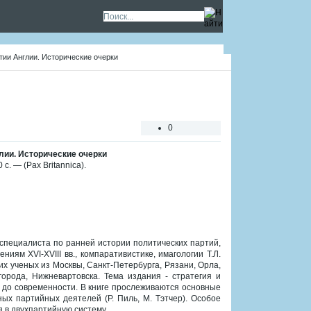
тии Англии. Исторические очерки
0
лии. Исторические очерки
с. — (Pax Britannica).
специалиста по ранней истории политических партий,
ям XVI-XVIII вв., компаративистике, имагологии Т.Л.
х ученых из Москвы, Санкт-Петербурга, Рязани, Орла,
орода, Нижневартовска. Тема издания - стратегия и
в. до современности. В книге прослеживаются основные
ых партийных деятелей (Р. Пиль, М. Тэтчер). Особое
 в двухпартийную систему.