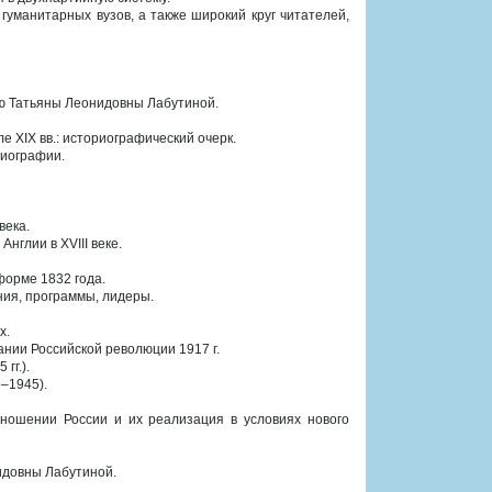
гуманитарных вузов, а также широкий круг читателей,
ею Татьяны Леонидовны Лабутиной.
е XIX вв.: историографический очерк.
риографии.
века.
глии в XVIII веке.
форме 1832 года.
ния, программы, лидеры.
х.
нии Российской революции 1917 г.
гг.).
–1945).
тношении России и их реализация в условиях нового
идовны Лабутиной.