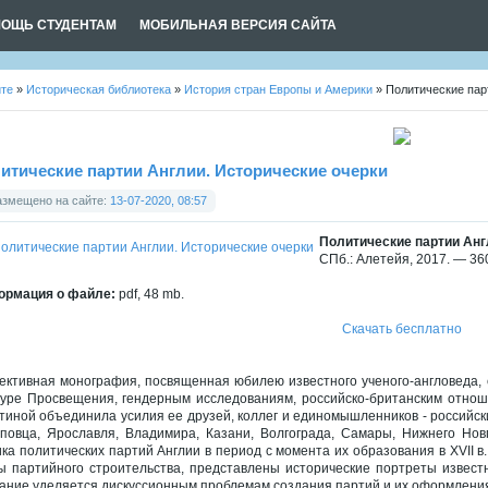
ОЩЬ СТУДЕНТАМ
МОБИЛЬНАЯ ВЕРСИЯ САЙТА
йте
»
Историческая библиотека
»
История стран Европы и Америки
» Политические пар
итические партии Англии. Исторические очерки
азмещено на сайте:
13-07-2020, 08:57
Политические партии Анг
СПб.: Алетейя, 2017. — 360 
рмация о файле:
pdf, 48 mb.
Скачать бесплатно
ективная монография, посвященная юбилею известного ученого-англоведа, 
туре Просвещения, гендерным исследованиям, российско-британским отношени
тиной объединила усилия ее друзей, коллег и единомышленников - российски
повца, Ярославля, Владимира, Казани, Волгограда, Самары, Нижнего Новг
ика политических партий Англии в период с момента их образования в XVII 
ы партийного строительства, представлены исторические портреты известн
ание уделяется дискуссионным проблемам создания партий и их оформления