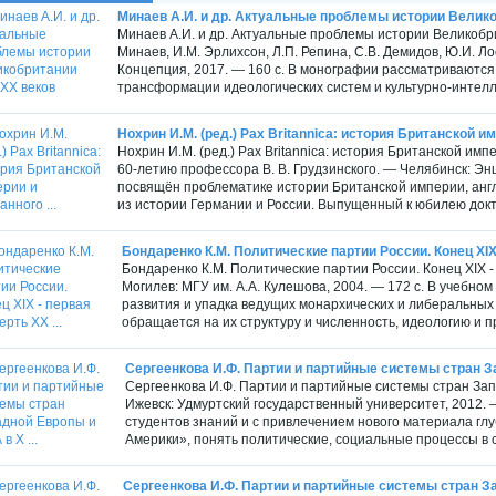
Минаев А.И. и др. Актуальные проблемы истории Велико
Минаев А.И. и др. Актуальные проблемы истории Великобри
Минаев, И.М. Эрлихсон, Л.П. Репина, С.В. Демидов, Ю.И. Ло
Концепция, 2017. — 160 с. В монографии рассматриваютс
трансформации идеологических систем и культурно-интелл
Нохрин И.М. (ред.) Pax Britannica: история Британской им
Нохрин И.М. (ред.) Pax Britannica: история Британской им
60-летию профессора В. В. Грудзинского. — Челябинск: Эн
посвящён проблематике истории Британской империи, англ
из истории Германии и России. Выпущенный к юбилею докто
Бондаренко К.М. Политические партии России. Конец XIX -
Бондаренко К.М. Политические партии России. Конец XIX -
Могилев: МГУ им. А.А. Кулешова, 2004. — 172 с. В учебн
развития и упадка ведущих монархических и либеральных
обращается на их структуру и численность, идеологию и п
Сергеенкова И.Ф. Партии и партийные системы стран За
Сергеенкова И.Ф. Партии и партийные системы стран Запа
Ижевск: Удмуртский государственный университет, 2012. 
студентов знаний и с привлечением нового материала гл
Америки», понять политические, социальные процессы в с
Сергеенкова И.Ф. Партии и партийные системы стран За