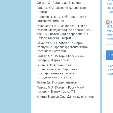
Союза. От Ленина до Ельцина
Габелко О.Л. История Вифинского
царства
Карасева Е.И. Божий царь Павел I
Петрович Романов
Рыбаченок И.С., Захарова Л.Г. и др.
Россия: Международное положение и
военный потенциал в середине XIX -
начале XX века. Очерки
Боханов А.Н. Правда о Григории
Распутине. Против фальсификации
российской истории
Пр
Геллер М.Я. История Российской
империи. В трех томах. Т.1
Босин Ю.В. Афганистан:
Еро
полиэтническое общество и
Ста
государственная власть в
Пог
историческом контексте
Вайян Дж. История ацтеков
Геллер М.Я. История Российской
империи. В трех томах. Т.3
Клиндт-Йенсен Оле. Дания до викингов