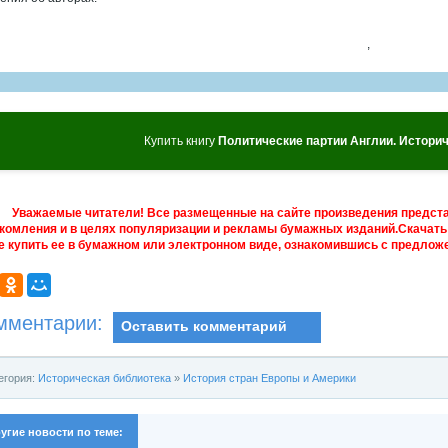
,
Купить книгу
Политические партии Англии. Историч
Уважаемые читатели! Все размещенные на сайте произведения предст
комления и в целях популяризации и рекламы бумажных изданий.Скачать 
е купить ее в бумажном или электронном виде, ознакомившись с предложе
мментарии:
Оставить комментарий
егория:
Историческая библиотека
»
История стран Европы и Америки
угие новости по теме: