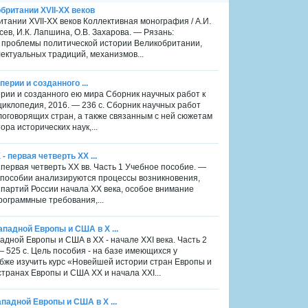
британии XVII-XX веков
тании XVII-XX веков Коллективная монография / А.И.
сев, И.К. Лапшина, О.В. Захарова. — Рязань:
я проблемы политической истории Великобритании,
ектуальных традиций, механизмов...
перии и созданного ...
перии и созданного ею мира Сборник научных работ к
циклопедия, 2016. — 236 с. Сборник научных работ
оговорящих стран, а также связанным с ней сюжетам
ра исторических наук,...
 первая четверть XX ...
 первая четверть XX вв. Часть 1 Учебное пособие. —
ом пособии анализируются процессы возникновения,
 партий России начала XX века, особое внимание
рограммные требования,...
падной Европы и США в Х ...
дной Европы и США в ХХ - начале ХХI века. Часть 2
— 525 с. Цель пособия - на базе имеющихся у
убже изучить курс «Новейшей истории стран Европы и
транах Европы и США ХХ и начала ХХI...
падной Европы и США в Х ...