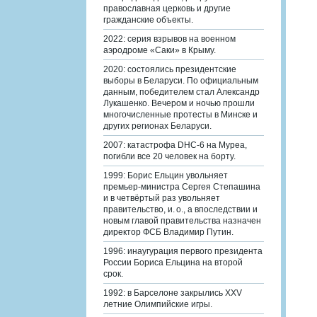
православная церковь и другие
гражданские объекты.
2022: серия взрывов на военном
аэродроме «Саки» в Крыму.
2020: состоялись президентские
выборы в Беларуси. По официальным
данным, победителем стал Александр
Лукашенко. Вечером и ночью прошли
многочисленные протесты в Минске и
других регионах Беларуси.
2007: катастрофа DHC-6 на Муреа,
погибли все 20 человек на борту.
1999: Борис Ельцин увольняет
премьер-министра Сергея Степашина
и в четвёртый раз увольняет
правительство, и. о., а впоследствии и
новым главой правительства назначен
директор ФСБ Владимир Путин.
1996: инаугурация первого президента
России Бориса Ельцина на второй
срок.
1992: в Барселоне закрылись XXV
летние Олимпийские игры.