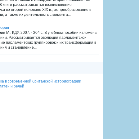
. В книге рассматривается возникновение
и во второй половине XIX в., их преобразование в
, а также их деятельность с момента...
тория
я М.: КДУ, 2007. - 204 с. В учебном пособии изложены
ании. Рассматривается эволюция парламентской
ние парламентских группировок и их трансформация в
ия и становление...
века в современной британской историографии
татей и речей