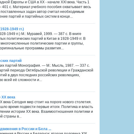
дной Европы и США в ХХ - начале ХХI века. Часть 1
— 401 с. Материал учебного пособия охватывает весь
 поставленных задач автор считал необходимым
ние партий и партийных систем в конце...
928-1949 гг.)
-1949 гг.) М.: Муравей, 1999. — 387 с. В книге
х политических партий в Китае в 1928-1949 гг. В
 многочисленные политические партии и группы,
оригинальные программы развития...
еских партий
ких партий Монография. — М.: Мысль, 1987. — 337 с.
партий периода Октябрьской революции и Гражданской
ртий в двух последних российских революциях,
 всей её сложности и...
е XX века
X века Сегодня мир стоит на пороге нового столетия.
шло время подвести первые итоги. Политика и власть
лении истории XX века. Взаимоотношения политики и
 страны в...
вижения в России и Бела ...
ижения в России и Беларуси: вторая половина XIX