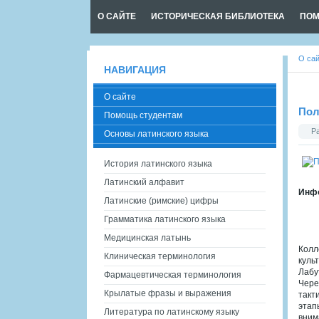
О САЙТЕ
ИСТОРИЧЕСКАЯ БИБЛИОТЕКА
ПОМ
О са
НАВИГАЦИЯ
О сайте
Пол
Помощь студентам
Р
Основы латинского языка
История латинского языка
Латинский алфавит
Инфо
Латинские (римские) цифры
Грамматика латинского языка
Медицинская латынь
Колл
Клиническая терминология
куль
Лабу
Фармацевтическая терминология
Чере
Крылатые фразы и выражения
такт
этап
Литература по латинскому языку
вним