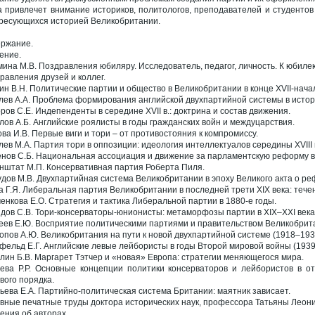
а привлечет внимание историков, политологов, преподавателей и студентов 
ресующихся историей Великобритании.
ржание.
ение.
мина М.В. Поздравления юбиляру. Исследователь, педагог, личность. К юбил
равления друзей и коллег.
ин В.Н. Политические партии и общество в Великобритании в конце XVII-начал
лев А.А. Проблема формирования английской двухпартийной системы в исто
ров С.Е. Индепенденты в середине XVII в.: доктрина и состав движения.
лов А.Б. Английские роялисты в годы гражданских войн и междуцарствия.
ова И.В. Первые виги и тори – от противостояния к компромиссу.
лев М.А. Партия тори в оппозиции: идеология интеллектуалов середины XVIII 
нов С.Б. Национальная ассоциация и движение за парламентскую реформу в Ан
нштат М.П. Консервативная партия Роберта Пиля.
дов М.В. Двухпартийная система Великобритании в эпоху Великого акта о ре
а Г.Я. Либеральная партия Великобритании в последней трети XIX века: тече
енкова Е.О. Стратегия и тактика Либеральной партии в 1880-е годы.
дов С.В. Тори-консерваторы-юнионисты: метаморфозы партии в XIX–XXI века
еев Е.Ю. Восприятие политическими партиями и правительством Великобрита
опов А.Ю. Великобритания на пути к новой двухпартийной системе (1918–1935 
фельд Е.Г. Английские левые лейбористы в годы Второй мировой войны (1939
лин Б.В. Маргарет Тэтчер и «новая» Европа: стратегии меняющегося мира.
ева Р.Р. Основные концепции политики консерваторов и лейбористов в о
вого порядка.
ьева Е.А. Партийно-политическая система Британии: маятник зависает.
вные печатные труды доктора исторических наук, профессора Татьяны Леон
ения об авторах.