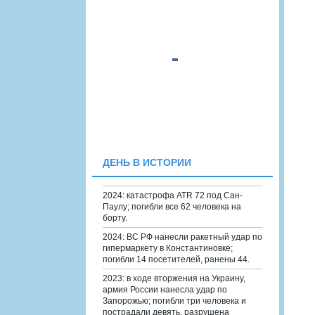
ДЕНЬ В ИСТОРИИ
2024: катастрофа ATR 72 под Сан-
Паулу; погибли все 62 человека на
борту.
2024: ВС РФ нанесли ракетный удар по
гипермаркету в Константиновке;
погибли 14 посетителей, ранены 44.
2023: в ходе вторжения на Украину,
армия России нанесла удар по
Запорожью; погибли три человека и
пострадали девять, разрушена