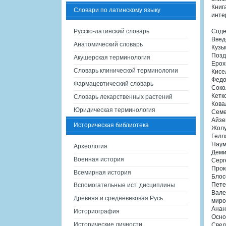
Книг
Словари по латинскому языку
инте
Русско-латинский словарь
Соде
Введ
Анатомический словарь
Кузь
Позд
Акушерская терминология
Ерох
Словарь клинической терминологии
Кисе
Федо
Фармацевтический словарь
Соко
Кетк
Словарь лекарственных растений
Кова
Юридическая терминология
Семе
Айзе
Историческая библиотека
Жолу
Гелл
Наум
Археология
Деми
Военная история
Серг
Прок
Всемирная история
Блос
Пете
Вспомогательные ист. дисциплины
Вале
Древняя и средневековая Русь
миро
Анан
Историография
Осно
Исторические личности
Свед