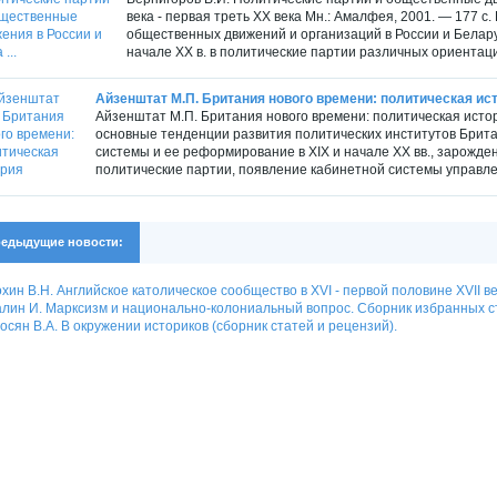
века - первая треть XX века Мн.: Амалфея, 2001. — 177 с
общественных движений и организаций в России и Беларус
начале XX в. в политические партии различных ориентаций
Айзенштат М.П. Британия нового времени: политическая ис
Айзенштат М.П. Британия нового времени: политическая истори
основные тенденции развития политических институтов Брит
системы и ее реформирование в XIX и начале XX вв., зарожде
политические партии, появление кабинетной системы управлен
едыдущие новости:
хин В.Н. Английское католическое сообщество в XVI - первой половине XVII 
лин И. Марксизм и национально-колониальный вопрос. Сборник избранных с
осян В.А. В окружении историков (сборник статей и рецензий).