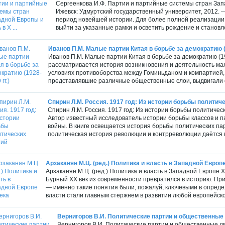
Сергеенкова И.Ф. Партии и партийные системы стран Запа
Ижевск: Удмуртский государственный университет, 2012. 
период новейшей истории. Для более полной реализации
выйти за указанные рамки и осветить рождение и становле
Иванов П.М. Малые партии Китая в борьбе за демократию (1
Иванов П.М. Малые партии Китая в борьбе за демократию (1928
рассматривается история возникновения и деятельность малы
условиях противоборства между Гоминьданом и компартией,
представлявшие различные общественные слои, выдвигали 
Спирин Л.М. Россия. 1917 год: Из истории борьбы политич
Спирин Л.М. Россия. 1917 год: Из истории борьбы политичес
Автор известный исследователь истории борьбы классов и 
войны. В книге освещается история борьбы политических па
политическая история революции и контрреволюции даётся во
Арзаканян М.Ц. (ред.) Политика и власть в Западной Европ
Арзаканян М.Ц. (ред.) Политика и власть в Западной Европе X
Бурный XX век из современности превратился в историю. При
— именно такие понятия были, пожалуй, ключевыми в опреде
власти стали главным стержнем в развитии любой европейской
Вернигоров В.И. Политические партии и общественные д
Вернигоров В.И. Политические партии и общественные дв