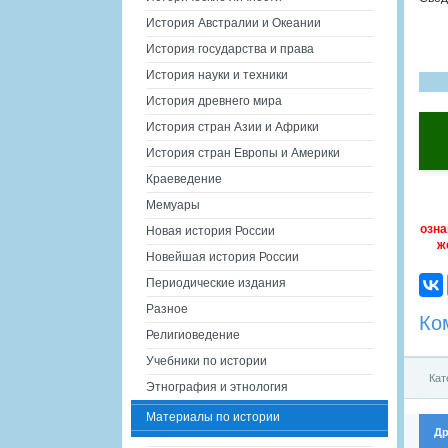
История Австралии и Океании
История государства и права
История науки и техники
История древнего мира
История стран Азии и Африки
История стран Европы и Америки
Краеведение
Мемуары
озна
Новая история России
ж
Новейшая история России
Периодические издания
Разное
Ко
Религиоведение
Учебники по истории
Кат
Этнография и этнология
Материалы по истории
Др