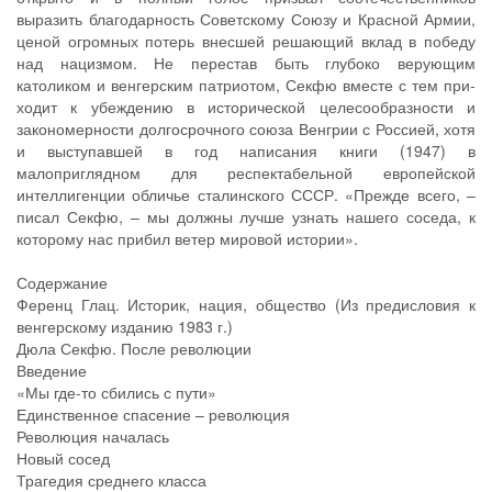
выразить благодарность Советскому Союзу и Красной Армии,
ценой огромных потерь внесшей решающий вклад в победу
над нацизмом. Не перестав быть глубоко верующим
католиком и венгерским патриотом, Секфю вместе с тем при­
ходит к убеждению в исторической целесообразности и
закономерности долго­срочного союза Венгрии с Россией, хотя
и выступавшей в год написания книги (1947) в
малоприглядном для респектабельной европейской
интеллигенции обличье сталинского СССР. «Прежде всего, –
писал Секфю, – мы должны лучше узнать нашего соседа, к
которому нас прибил ветер мировой истории».
Содержание
Ференц Глац. Историк, нация, общество (Из предисловия к
венгерскому изданию 1983 г.)
Дюла Секфю. После революции
Введение
«Мы где-то сбились с пути»
Единственное спасение – революция
Революция началась
Новый сосед
Трагедия среднего класса