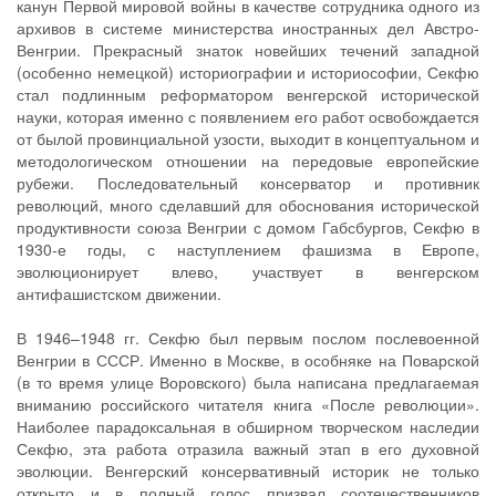
канун Первой мировой войны в качестве сотрудника одного из
архивов в системе министерства иностранных дел Австро-
Венгрии. Прекрасный знаток новейших течений западной
(особенно немецкой) историографии и историософии, Секфю
стал подлинным реформатором венгерской исторической
науки, которая именно с появлением его работ освобождается
от былой провинциальной узости, выходит в концептуальном и
методологическом отношении на передовые европейские
рубежи. Последовательный консерватор и противник
революций, много сделавший для обоснования исторической
продуктивности союза Венгрии с домом Габсбургов, Секфю в
1930-е годы, с наступлением фашизма в Европе,
эволюционирует влево, участвует в венгерском
антифашистском движении.
В 1946–1948 гг. Секфю был первым послом послевоенной
Венгрии в СССР. Именно в Москве, в особняке на Поварской
(в то время улице Воровского) была написана предлагаемая
вниманию российского читателя книга «После революции».
Наиболее парадоксальная в обширном творческом наследии
Секфю, эта работа отразила важный этап в его духовной
эволюции. Венгерский консерва­тивный историк не только
открыто и в полный голос призвал соотечественников