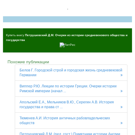
,
Купить книгу
Петрушевский Д.М. Очерки из истории средневекового общества и
государства
Похожие публикации
Белов Г. Городской строй и городская жизнь средневековой
Германии
Виппер Р.Ю. Лекции по истории Греции. Очерки истории
Римской империи (начал ...
Апольский Е.А., Мельников В.Ю., Серегин А.В. История
государства и права ст ...
Тюменев А.И. История античных рабовладельческих
обществ
Петрушевский Д.М. (ред. сост.) Памятники истории Англии