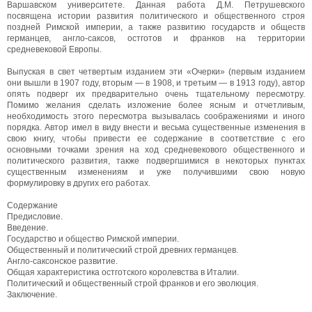
Варшавском университете. Данная работа Д.М. Петрушевского
посвящена истории развития политического и общественного строя
поздней Римской империи, а также развитию государств и обществ
германцев, англо-саксов, остготов и франков на территории
средневековой Европы.
Выпуская в свет четвертым изданием эти «Очерки» (первым изданием
они вышли в 1907 году, вторым — в 1908, и третьим — в 1913 году), автор
опять подверг их предварительно очень тщательному пересмотру.
Помимо желания сделать изложение более ясным и отчетливым,
необходимость этого пересмотра вызывалась соображениями и иного
порядка. Автор имел в виду внести и весьма существенные изменения в
свою книгу, чтобы привести ее содержание в соответствие с его
основными точками зрения на ход средневекового общественного и
политического развития, также подвергшимися в некоторых пунктах
существенным изменениям и уже получившими свою новую
формулировку в других его работах.
Содержание
Предисловие.
Введение.
Государство и общество Римской империи.
Общественный и политический строй древних германцев.
Англо-саксонское развитие.
Общая характеристика остготского королевства в Италии.
Политический и общественный строй франков и его эволюция.
Заключение.