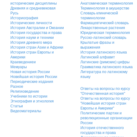
исторические дисциплины
Анатомическая терминология
Древняя и средневековая
Терминология в акушерстве
Русь
Словарь клинической
Историография
терминологии
Исторические личности
Фармацевтический словарь
История Австралии и Океании
Лекарственные растения
История государства и права
Юридическая терминология
История науки и техники
Русско-латинский словарь
История древнего мира
Крылатые фразы и
История стран Азии и Африки
выражения
История стран Европы и
История латинского языка
Америки
Латинский алфавит
Краеведениеи
Латинские (римские) цифры
Мемуары
Грамматика латинского языка
Новая история России
Литература по латинскому
Новейшая история России
языку
Периодические издания
Разное
Ответы на вопросы по курсу
Религиоведение
"Отечественная история"
Учебники по истории
Ответы на вопросы по курсу
Этнография и этнология
"Новейшая история стран
Статьи
Европы и Америки"
Видеоматериалы
Политические партии и
революционные организации
России
История отечественного
государства и права