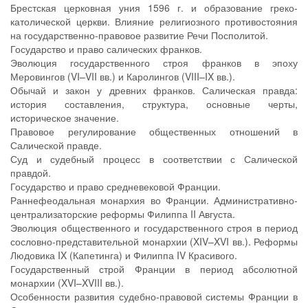
Брестская церковная уния 1596 г. и образование греко-
католической церкви. Влияние религиозного противостояния
на государственно-правовое развитие Речи Посполитой.
Государство и право салических франков.
Эволюция государственного строя франков в эпоху
Меровингов (VI–VII вв.) и Каролингов (VIII–IX вв.).
Обычай и закон у древних франков. Салическая правда:
история составления, структура, основные черты,
историческое значение.
Правовое регулирование общественных отношений в
Салической правде.
Суд и судебный процесс в соответствии с Салической
правдой.
Государство и право средневековой Франции.
Раннефеодальная монархия во Франции. Административно-
централизаторские реформы Филиппа II Августа.
Эволюция общественного и государственного строя в период
сословно-представительной монархии (XIV–XVI вв.). Реформы
Людовика IX (Капетинга) и Филиппа IV Красивого.
Государственный строй Франции в период абсолютной
монархии (XVI–XVIII вв.).
Особенности развития судебно-правовой системы Франции в