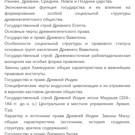
Раннее, Древнее, Среднее, Новое и Позднее царства.
Экономическая функция государства и ее влияние на
формирование особой социальной структуры
древнеегипетского общества.
Государственный строй Древнего Египта.
Основные черты древнеегипетского права.
Государство и право Древнего Вавилона.
Особенности социальной структуры и правового статуса
основных групп населения Древнего Вавилона.
Государственный строй. Древневосточная рабовладельческая
монархия как особая форма правления.
Законы царя Хаммурапи: общая характеристика и важнейшие
правовые институты.
Государство и право Древней Индии.
Специфические черты индусской цивилизации и их отражение
в варново-кастовом делении общества.
Государственный строй Древней Индии эпохи Маурьев (324–
184 гг. до н. э.) Центральное и местное управление. Армия.
Суд.
Характер и источники права Древней Индии. Законы Ману:
общая характеристика (источники, история создания,
структура, краткое содержание).
Государство и право Древнего Китая.