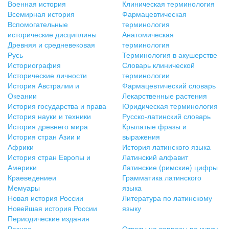
Военная история
Клиническая терминология
Всемирная история
Фармацевтическая
Вспомогательные
терминология
исторические дисциплины
Анатомическая
Древняя и средневековая
терминология
Русь
Терминология в акушерстве
Историография
Словарь клинической
Исторические личности
терминологии
История Австралии и
Фармацевтический словарь
Океании
Лекарственные растения
История государства и права
Юридическая терминология
История науки и техники
Русско-латинский словарь
История древнего мира
Крылатые фразы и
История стран Азии и
выражения
Африки
История латинского языка
История стран Европы и
Латинский алфавит
Америки
Латинские (римские) цифры
Краеведениеи
Грамматика латинского
Мемуары
языка
Новая история России
Литература по латинскому
Новейшая история России
языку
Периодические издания
Разное
Ответы на вопросы по курсу