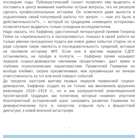
последние годы. Публицистический талант позволил ему выделить и
поставить в центр внимания наиболее острые вопросы, что не рискнули
сделать профессиональные историки. Он осмелился даже вынести в
подзаголовок своей популярной работы тот вопрос — «как это было в
действительности?», — который по традициям «немецкого историзма»
позволительно выдвигать только солидным исследователям.
Надо сказать, что Хаффнер, удостоенный литературной премии Генриха
Гейне за «оригинальность и прозорливость», показал в своей работе не
только умение сенсационно подать как новое давно забытое старое, но в
ряде случаев такую смелость и последовательность суждений, которые
не проявили историки ФРГ. Если они в критике лидеров СДПГ
остановились, не пройдя и полпути, — Хаффнер прямо называет
лидеров социал-демократии «великими предателями», дает яркие и
глубокие психологические характеристики. Правителей Германии он
вообще клеймит, скорее преувеличивая, чем преуменьшая их личную
ответственность за тот или иной поворот событий.
До предела заострив критику правых лидеров германской социал-
демократии, Хаффнер осудил их не только как виновников крушения
революции 1918—1919 гг., но и как разрушителей революционной
пролетарской традиции, как политиков, которые «навеки» упустили
благоприятный исторический шанс направить развитие Германии по
демократическому пути и, напротив, открыли путь к фашистской
диктатуре, к новой военной катастрофе.
,