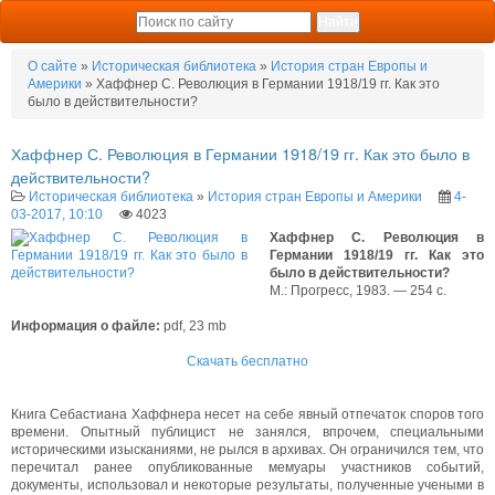
О сайте
»
Историческая библиотека
»
История стран Европы и
Америки
» Хаффнер С. Революция в Германии 1918/19 гг. Как это
было в действительности?
Хаффнер С. Революция в Германии 1918/19 гг. Как это было в
действительности?
Историческая библиотека
»
История стран Европы и Америки
4-
03-2017, 10:10
4023
Хаффнер С. Революция в
Германии 1918/19 гг. Как это
было в действительности?
М.: Прогресс, 1983. — 254 с.
Информация о файле:
pdf, 23 mb
Скачать бесплатно
Книга Себастиана Хаффнера несет на себе явный отпечаток споров того
времени. Опытный публицист не занялся, впрочем, специальными
историческими изысканиями, не рылся в архивах. Он ограничился тем, что
перечитал ранее опубликованные мемуары участников событий,
документы, использовал и некоторые результаты, полученные учеными в