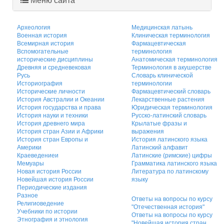
Археология
Медицинская латынь
Военная история
Клиническая терминология
Всемирная история
Фармацевтическая
Вспомогательные
терминология
исторические дисциплины
Анатомическая терминология
Древняя и средневековая
Терминология в акушерстве
Русь
Словарь клинической
Историография
терминологии
Исторические личности
Фармацевтический словарь
История Австралии и Океании
Лекарственные растения
История государства и права
Юридическая терминология
История науки и техники
Русско-латинский словарь
История древнего мира
Крылатые фразы и
История стран Азии и Африки
выражения
История стран Европы и
История латинского языка
Америки
Латинский алфавит
Краеведениеи
Латинские (римские) цифры
Мемуары
Грамматика латинского языка
Новая история России
Литература по латинскому
Новейшая история России
языку
Периодические издания
Разное
Ответы на вопросы по курсу
Религиоведение
"Отечественная история"
Учебники по истории
Ответы на вопросы по курсу
Этнография и этнология
"Новейшая история стран