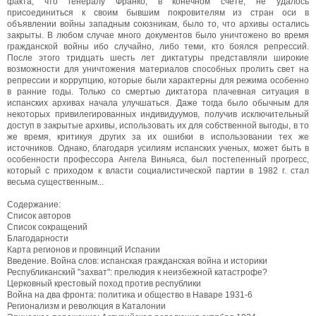
факта, что генералу Франко, в конечном счете, не удалось
присоединиться к своим бывшим покровителям из стран оси в
объявлении войны западным союзникам, было то, что архивы остались
закрыты. В любом случае много документов было уничтожено во время
гражданской войны ибо случайно, либо теми, кто боялся репрессий.
После этого тридцать шесть лет диктатуры представляли широкие
возможности для уничтожения материалов способных пролить свет на
репрессии и коррупцию, которые были характерны для режима особенно
в ранние годы. Только со смертью диктатора плачевная ситуация в
испанских архивах начала улучшаться. Даже тогда было обычным для
некоторых привилегированных индивидуумов, получив исключительный
доступ в закрытые архивы, использовать их для собственной выгоды, в то
же время, критикуя других за их ошибки в использовании тех же
источников. Однако, благодаря усилиям испанских ученых, может быть в
особенности профессора Ангела Виньяса, был постепенный прогресс,
который с приходом к власти социалистической партии в 1982 г. стал
весьма существенным...
Содержание:
Список авторов
Список сокращений
Благодарности
Карта регионов и провинций Испании
Введение. Война слов: испанская гражданская война и историки
Республиканский "захват": прелюдия к неизбежной катастрофе?
Церковный крестовый поход против республики
Война на два фронта: политика и общество в Наваре 1931-6
Регионализм и революция в Каталонии