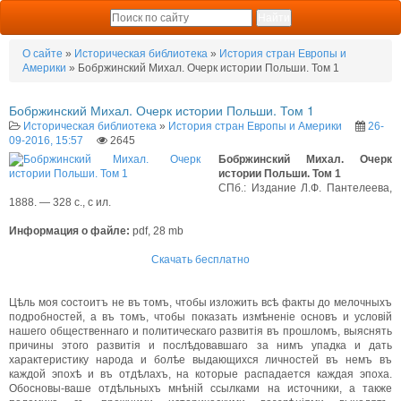
О сайте
»
Историческая библиотека
»
История стран Европы и
Америки
» Бобржинский Михал. Очерк истории Польши. Том 1
Бобржинский Михал. Очерк истории Польши. Том 1
Историческая библиотека
»
История стран Европы и Америки
26-
09-2016, 15:57
2645
Бобржинский Михал. Очерк
истории Польши. Том 1
СПб.: Издание Л.Ф. Пантелеева,
1888. — 328 с., с ил.
Информация о файле:
pdf, 28 mb
Скачать бесплатно
Цѣль моя состоитъ не въ томъ, чтобы изложить всѣ факты до мелочныхъ
подробностей, а въ томъ, чтобы показать измѣненіе основъ и условій
нашего общественнаго и политическаго развитія въ прошломъ, выяснять
причины этого развитія и послѣдовавшаго за нимъ упадка и дать
характеристику народа и болѣе выдающихся личностей въ немъ въ
каждой эпохѣ и въ отдѣлахъ, на которые распадается каждая эпоха.
Обосновы-ваше отдѣльныхъ мнѣній ссылками на источники, а также