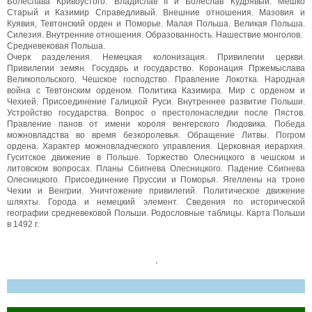
Болеслава Кривоустого. Владислав II и Болеслав Кудрявый. Мешко
Старый и Казимир Справедливый. Внешние отношения. Мазовия и
Куявия, Тевтонский орден и Поморье. Малая Польша. Великая Польша.
Силезия. Внутренние отношения. Образованность. Нашествие монголов.
Средневековая Польша.
Очерк разделения. Немецкая колонизация. Привилегии церкви.
Привилегии земян. Государь и государство. Коронация Пржемыслава
Великопольского. Чешское господство. Правление Локотка. Народная
война с Тевтонским орденом. Политика Казимира. Мир с орденом и
Чехией. Присоединение Галицкой Руси. Внутреннее развитие Польши.
Устройство государства. Вопрос о престолонаследии после Пястов.
Правление панов от имени короля венгерского Людовика. Победа
можновладства во время безкоролевья. Обращение Литвы. Погром
ордена. Характер можновладческого управления. Церковная иерархия.
Гуситское движение в Польше. Торжество Олесницкого в чешском и
литовском вопросах. Планы Сбигнева Олесницкого. Падение Сбигнева
Олесницкого. Присоединение Пруссии и Поморья. Ягеллены на троне
Чехии и Венгрии. Уничтожение привилегий. Политическое движение
шляхты. Города и немецкий элемент. Сведения по исторической
географии средневековой Польши. Родословные таблицы. Карта Польши
в 1492 г.
,