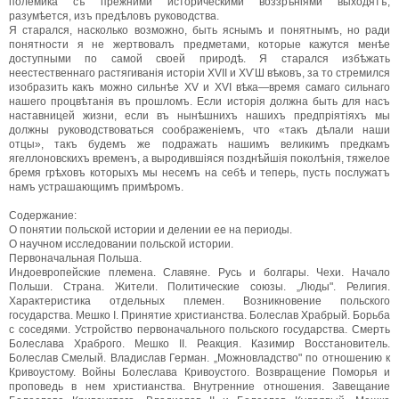
полемика съ прежними историческими воззрѣніями выходятъ,
разумѣется, изъ предѣловъ руководства.
Я старался, насколько возможно, быть яснымъ и понятнымъ, но ради
понятности я не жертвовалъ предметами, которые кажутся менѣе
доступными по самой своей природѣ. Я старался избѣжать
неестественнаго растягиванія исторіи XVII и ХѴШ вѣковъ, за то стремился
изобразить какъ можно сильнѣе XV и XVI вѣка—время самаго сильнаго
нашего процвѣтанія въ прошломъ. Если исторія должна быть для насъ
наставницей жизни, если въ нынѣшнихъ нашихъ предпріятіяхъ мы
должны руководствоваться соображеніемъ, что «такъ дѣлали наши
отцы», такъ будемъ же подражать нашимъ великимъ предкамъ
ягеллоновскихъ временъ, а выродившіяся позднѣйшія поколѣнія, тяжелое
бремя грѣховъ которыхъ мы несемъ на себѣ и теперь, пусть послужатъ
намъ устрашающимъ примѣромъ.
Содержание:
О понятии польской истории и делении ее на периоды.
О научном исследовании польской истории.
Первоначальная Польша.
Индоевропейские племена. Славяне. Русь и болгары. Чехи. Начало
Польши. Страна. Жители. Политические союзы. „Люды". Религия.
Характеристика отдельных племен. Возникновение польского
государства. Мешко I. Принятие христианства. Болеслав Храбрый. Борьба
с соседями. Устройство первоначального польского государства. Смерть
Болеслава Храброго. Мешко II. Реакция. Казимир Восстановитель.
Болеслав Смелый. Владислав Герман. „Можновладство" по отношению к
Кривоустому. Войны Болеслава Кривоустого. Возвращение Поморья и
проповедь в нем христианства. Внутренние отношения. Завещание