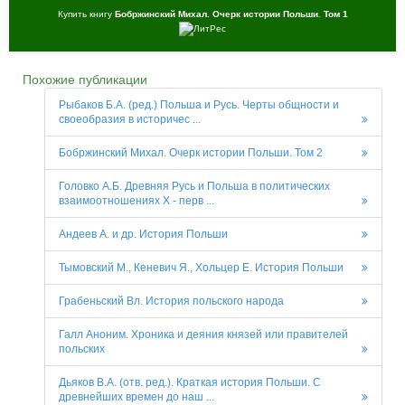
Купить книгу
Бобржинский Михал. Очерк истории Польши. Том 1
Похожие публикации
Рыбаков Б.А. (ред.) Польша и Русь. Черты общности и
своеобразия в историчес ...
Бобржинский Михал. Очерк истории Польши. Том 2
Головко А.Б. Древняя Русь и Польша в политических
взаимоотношениях X - перв ...
Андеев А. и др. История Польши
Тымовский М., Кеневич Я., Хольцер Е. История Польши
Грабеньский Вл. История польского народа
Галл Аноним. Хроника и деяния князей или правителей
польских
Дьяков В.А. (отв. ред.). Краткая история Польши. С
древнейших времен до наш ...