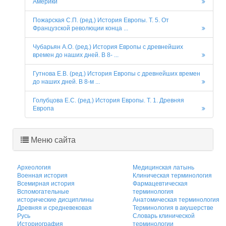
Америки
Пожарская С.П. (ред.) История Европы. Т. 5. От
Французской революции конца ...
Чубарьян А.О. (ред.) История Европы с древнейших
времен до наших дней. В 8- ...
Гутнова Е.В. (ред.) История Европы с древнейших времен
до наших дней. В 8-м ...
Голубцова Е.С. (ред.) История Европы. Т. 1. Древняя
Европа
Меню сайта
Археология
Медицинская латынь
Военная история
Клиническая терминология
Всемирная история
Фармацевтическая
Вспомогательные
терминология
исторические дисциплины
Анатомическая терминология
Древняя и средневековая
Терминология в акушерстве
Русь
Словарь клинической
Историография
терминологии