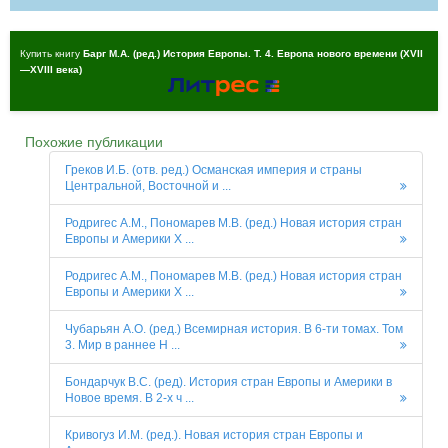
Купить книгу
Барг М.А. (ред.) История Европы. Т. 4. Европа нового времени (ХVII
—ХVIII века)
Похожие публикации
Греков И.Б. (отв. ред.) Османская империя и страны
Центральной, Восточной и ...
Родригес A.M., Пономарев М.В. (ред.) Новая история стран
Европы и Америки X ...
Родригес A.M., Пономарев М.В. (ред.) Новая история стран
Европы и Америки X ...
Чубарьян А.О. (ред.) Всемирная история. В 6-ти томах. Том
3. Мир в раннее Н ...
Бондарчук В.С. (ред). История стран Европы и Америки в
Новое время. В 2-х ч ...
Кривогуз И.М. (ред.). Новая история стран Европы и