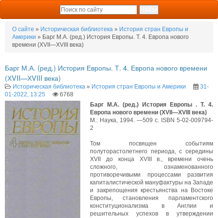
О сайте
»
Историческая библиотека
»
История стран Европы и
Америки
» Барг М.А. (ред.) История Европы. Т. 4. Европа нового
времени (ХVII—ХVIII века)
Барг М.А. (ред.) История Европы. Т. 4. Европа нового времени
(ХVII—ХVIII века)
Историческая библиотека
»
История стран Европы и Америки
31-
01-2022, 13:25
6768
Барг М.А. (ред.) История Европы . Т. 4.
Европа нового времени (ХVII—ХVIII века)
М.: Наука, 1994. —509 с. ISBN 5-02-009794-
2
Том посвящен событиям
полуторастолетнего периода, с середины
XVII до конца XVIII в., времени очень
сложного, ознаменованного
противоречивыми процессами развития
капиталистической мануфактуры на Западе
и закрепощения крестьянства на Востоке
Европы, становления парламентского
конституционализма в Англии и
решительных успехов в утверждении