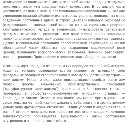
исключении из политической жизни основной массы народа, утвердились
некоторые институты парламентской демократии. В остальной части
континента развитие шло в противоположном направлении — резкого
укрепления позиций абсолютизма, которому удалось, опираясь на вновь
созданные постоянные армии и строго централизованную бюрократию
(содержащиеся в значительной мере за счет материальных ресурсов
капиталистического уклада в экономике), ликвидировать сепаратизм
феодальных магнатов, ограничить или даже свести на нет автономию
провинциальных сословных учреждений, права религиозных меньшинств.
Сдвиги в социальной психологии способствовали секуляризации жизни
образованной части общества при сохранении традиционной роли
церкви, изменению космологических воззрений, “научной революции”,
распространению Просвещения в качестве главной идеологии эпохи.
Итак, речь идет об одном из переломных периодов европейской истории,
когда ее течение совершило крутой поворот от изживших себя
феодальных порядков старого режима к новому общественному строю —
капитализму. Новая эпоха, характеризовавшаяся особым развитием
первой формы буржуазных производственных отношений
(“мануфактурного капитализма”), заявила о себе вначале только в
передовых в общественно-экономическом отношении странах —
Голландии и Англии. Вместе с тем более или менее ярко выраженные
свидетельства ее приближения давали о себе знать и в хозяйственном
укладе ряда других стран континента. Общие условия в каждой из стран в
разной степени допускали или, напротив, исключали создание крупного
мануфактурного производства, вызываемого к жизни состоянием
внутреннего и внешнего рынков сбыта.