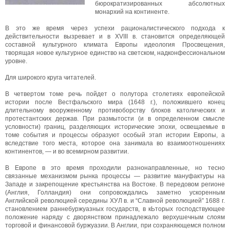
бюрократизированных абсолютных
монархий на континенте.
В это же время через успехи рационалистического подхода к
действительности вызревает и в XVIII в. становится определяющей
составной культурного климата Европы идеология Просвещения,
творящая новое культурное единство на светском, надконфессиональном
уровне.
Для широкого круга читателей.
В четвертом томе речь пойдет о полутора столетиях европейской
истории после Вестфальского мира (1648 г.), положившего конец
длительному вооруженному противоборству блоков католических и
протестантских держав. При размытости (и в определенном смысле
условности) границ, разделяющих исторические эпохи, освещаемые в
томе события и процессы образуют особый этап истории Европы, а
вследствие того места, которое она занимала во взаимоотношениях
континентов, — и во всемирном развитии.
В Европе в это время проходили разнонаправленные, но тесно
связанные механизмом рынка процессы — развитие мануфактуры на
Западе и закрепощение крестьянства на Востоке. В передовом регионе
(Англия, Голландия) они сопровождались заметно ускоренным
Английской революцией середины ХУЛ в. и “Славной революцией” 1688 г.
становлением раннебуржуазных государств, в кЬторых господствующее
положение наряду с дворянством принадлежало верхушечным слоям
торговой и финансовой буржуазии. В Англии, при сохраняющемся полном