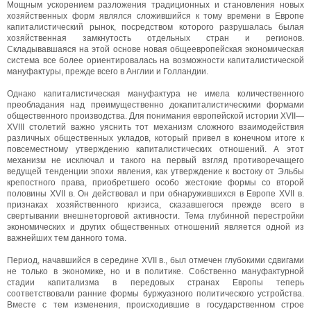
Мощным ускорением разложения традиционных и становления новых
хозяйственных форм являлся сложившийся к тому времени в Европе
капиталистический рынок, посредством которого разрушалась былая
хозяйственная замкнутость отдельных стран и регионов.
Складывавшаяся на этой основе новая общеевропейская экономическая
система все более ориентировалась на возможности капиталистической
мануфактуры, прежде всего в Англии и Голландии.
Однако капиталистическая мануфактура не имела количественного
преобладания над преимущественно докапиталистическими формами
общественного производства. Для понимания европейской истории XVII—
ХVIII столетий важно уяснить тот механизм сложного взаимодействия
различных общественных укладов, который привел в конечном итоге к
повсеместному утверждению капиталистических отношений. А этот
механизм не исключал и такого на первый взгляд противоречащего
ведущей тенденции эпохи явления, как утверждение к востоку от Эльбы
крепостного права, приобретшего особо жестокие формы со второй
половины XVII в. Он действовал и при обнаружившихся в Европе XVII в.
признаках хозяйственного кризиса, сказавшегося прежде всего в
свертывании внешнеторговой активности. Тема глубинной перестройки
экономических и других общественных отношений является одной из
важнейших тем данного тома.
Период, начавшийся в середине XVII в., был отмечен глубокими сдвигами
не только в экономике, но и в политике. Собственно мануфактурной
стадии капитализма в передовых странах Европы теперь
соответствовали ранние формы буржуазного политического устройства.
Вместе с тем изменения, происходившие в государственном строе