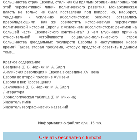
большинства стран Европы, стали как бы прямым отрицанием принципов
этой перспективной линии политического развития. Монархическая
власть не только не была поставлена под вопрос, но, наоборот,
тенденции к усилению абсолютистских режимов оставались
преобладающими. Как же совместить историческую перспективу
политической истории Европы с усилением абсолютистских режимов на
большей части Европейского континента? В чем глубинная причина
относительной устойчивости социально-политического строя
большинства феодальных государств Европы в наступившее новое
время? Такова вторая проблема, которую предстоит осветить в данном
томе...
Краткое содержание:
Введение (Е. Б. Черняк, М. А. Барг)
Английская революция и Европа в середине XVII века
Европа во второй половине XVII века
Европа в век Просвещения
Заключение (Е. Б. Черняк, М. А. Барг)
Литература
Хронологическая таблица (Е. М. Михина)
Указатель имён
Указатель географических названий
Информация о файле:
djvu, 15 mb.
Скачать бесплатно c turbobit