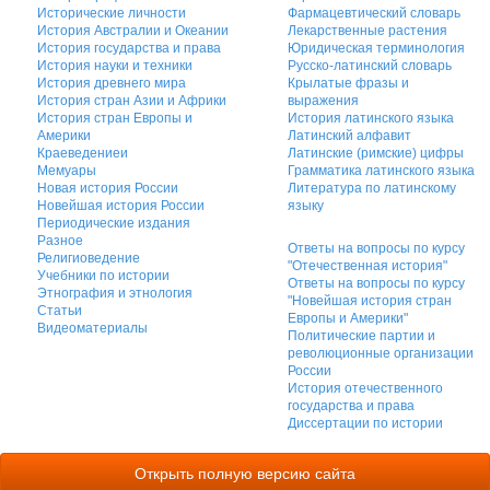
Исторические личности
Фармацевтический словарь
История Австралии и Океании
Лекарственные растения
История государства и права
Юридическая терминология
История науки и техники
Русско-латинский словарь
История древнего мира
Крылатые фразы и
История стран Азии и Африки
выражения
История стран Европы и
История латинского языка
Америки
Латинский алфавит
Краеведениеи
Латинские (римские) цифры
Мемуары
Грамматика латинского языка
Новая история России
Литература по латинскому
Новейшая история России
языку
Периодические издания
Разное
Ответы на вопросы по курсу
Религиоведение
"Отечественная история"
Учебники по истории
Ответы на вопросы по курсу
Этнография и этнология
"Новейшая история стран
Статьи
Европы и Америки"
Видеоматериалы
Политические партии и
революционные организации
России
История отечественного
государства и права
Диссертации по истории
Открыть полную версию сайта