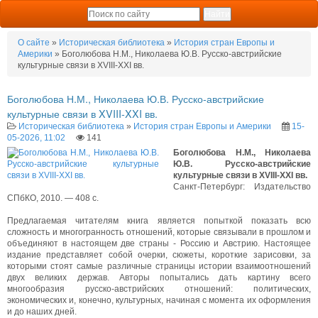
О сайте
»
Историческая библиотека
»
История стран Европы и
Америки
» Боголюбова Н.М., Николаева Ю.В. Русско-австрийские
культурные связи в XVIII-XXI вв.
Боголюбова Н.М., Николаева Ю.В. Русско-австрийские
культурные связи в XVIII-XXI вв.
Историческая библиотека
»
История стран Европы и Америки
15-
05-2026, 11:02
141
Боголюбова Н.М., Николаева
Ю.В. Русско-австрийские
культурные связи в XVIII-XXI вв.
Санкт-Петербург: Издательство
СПбКО, 2010. — 408 c.
Предлагаемая читателям книга является попыткой показать всю
сложность и многогранность отношений, которые связывали в прошлом и
объединяют в настоящем две страны - Россию и Австрию. Настоящее
издание представляет собой очерки, сюжеты, короткие зарисовки, за
которыми стоят самые различные страницы истории взаимоотношений
двух великих держав. Авторы попытались дать картину всего
многообразия русско-австрийских отношений: политических,
экономических и, конечно, культурных, начиная с момента их оформления
и до наших дней.