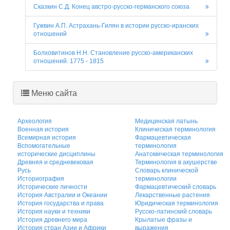
Сказкин С.Д. Конец австро-русско-германского союза
Гужвин А.П. Астрахань-Гилян в истории русско-иранских
отношений
Болховитинов Н.Н. Становление русско-американских
отношений. 1775 - 1815
Меню сайта
Археология
Медицинская латынь
Военная история
Клиническая терминология
Всемирная история
Фармацевтическая
Вспомогательные
терминология
исторические дисциплины
Анатомическая терминология
Древняя и средневековая
Терминология в акушерстве
Русь
Словарь клинической
Историография
терминологии
Исторические личности
Фармацевтический словарь
История Австралии и Океании
Лекарственные растения
История государства и права
Юридическая терминология
История науки и техники
Русско-латинский словарь
История древнего мира
Крылатые фразы и
История стран Азии и Африки
выражения