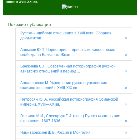
связи в XVIII-XXI вв.
Похожие публикации
Русско-индийские отношения в XVIII веке. Сборник
документов
Аншаков Ю.П. Черногория - горное соколиное гнездо
свободы на Балканах. Жизн ...
Брежнева С.Н. Современная историография русско-
азиатских отношений в период ...
Аннанепесов М. Укрепление русско-туркменских
взаимоотношений в XVIII-XIX вв ...
Петросян Ю. А. Российская историография Османской
империи. XVIII—XX вв.
Гольман М.И., Слесарчук Г.И. (сост.) Русско-монгольские
отношения 1607-1636 ...
Чимитдоржиев Ш.Б. Россия и Монголия