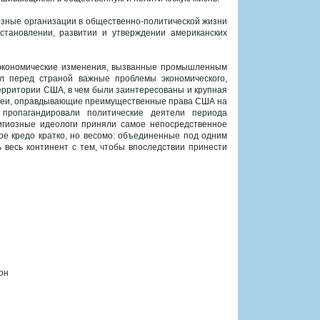
озные организации в общественно-политической жизни
становлении, развитии и утверждении американских
-экономические изменения, вызванные промышленным
ил перед страной важные проблемы экономического,
ерритории США, в чем были заинтересованы и крупная
идеи, оправдывающие преимущественные права США на
 пропагандировали политические деятели периода
игиозные идеологи приняли самое непосредственное
ое кредо кратко, но весомо: объединенные под одним
весь континент с тем, чтобы впоследствии принести
он