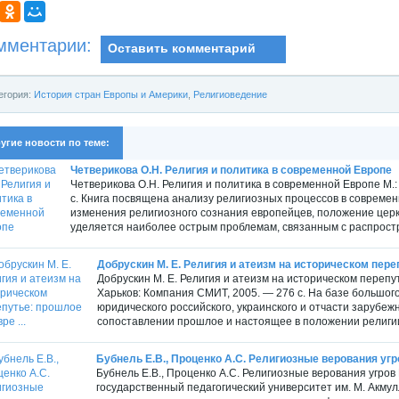
мментарии:
Оставить комментарий
егория:
История стран Европы и Америки
,
Религиоведение
угие новости по теме:
Четверикова О.Н. Религия и политика в современной Европе
Четверикова О.Н. Религия и политика в современной Европе М.
с. Книга посвящена анализу религиозных процессов в совреме
изменения религиозного сознания европейцев, положение церк
уделяется наиболее острым проблемам, связанным с распростр
Добрускин М. Е. Религия и атеизм на историческом переп
Добрускин М. Е. Религия и атеизм на историческом переп
Харьков: Компания СМИТ, 2005. — 276 с. На базе большого
юридического российского, украинского и отчасти зарубеж
сопоставлении прошлое и настоящее в положении религии
Бубнель Е.В., Проценко А.С. Религиозные верования угро
Бубнель Е.В., Проценко А.С. Религиозные верования угро
государственный педагогический университет им. М. Акму