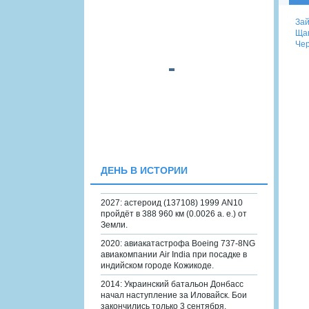
Зай
Щав
Чер
ДЕНЬ В ИСТОРИИ
2027: астероид (137108) 1999 AN10
пройдёт в 388 960 км (0.0026 а. е.) от
Земли.
2020: авиакатастрофа Boeing 737-8NG
авиакомпании Air India при посадке в
индийском городе Кожикоде.
2014: Украинский батальон Донбасс
начал наступление за Иловайск. Бои
закончились только 3 сентября.