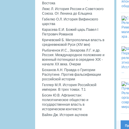
Востока
Люкс Л. История России и Советского
Союза. От Ленина до Ельцина
Габелко О.Л. История Вифинского
царства
Карасева Е.И. Божий царь Павел I
Петрович Романов
Кричевский Б. Митрополичья власть в
средневековой Руси (XIV век)
Рыбаченок И.С., Захарова Л.Г. и др.
Россия: Международное положение и
военный потенциал в середине XIX -
начале XX века. Очерки
Боханов А.Н. Правда о Григории
Распутине. Против фальсификации
российской истории
Геллер М.Я. История Российской
империи. В трех томах. Т.1
Босин Ю.В. Афганистан:
полиэтническое общество и
государственная власть в
историческом контексте
Вайян Дж. История ацтеков
Пр