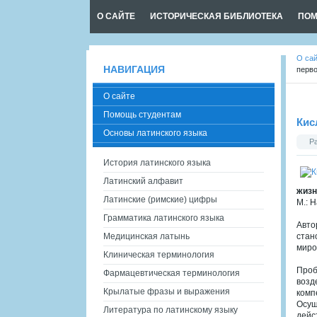
О САЙТЕ
ИСТОРИЧЕСКАЯ БИБЛИОТЕКА
ПОМ
О са
НАВИГАЦИЯ
перво
О сайте
Помощь студентам
Кис
Основы латинского языка
Р
История латинского языка
Латинский алфавит
жизн
Латинские (римские) цифры
М.: Н
Грамматика латинского языка
Авто
Медицинская латынь
стан
миро
Клиническая терминология
Проб
Фармацевтическая терминология
возд
Крылатые фразы и выражения
комп
Осущ
Литература по латинскому языку
дейс