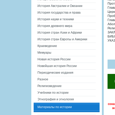
Прот
История Австралии и Океании
Гла
Церк
История государства и права
Проб
История науки и техники
Гла
Абол
История древнего мира
Рели
ЗАК
История стран Азии и Африки
БИБ
История стран Европы и Америки
УКА
Краеведение
Мемуары
Новая история России
Новейшая история России
Периодические издания
Разное
Религиоведение
Учебники по истории
Этнография и этнология
озна
Материалы по истории
ж