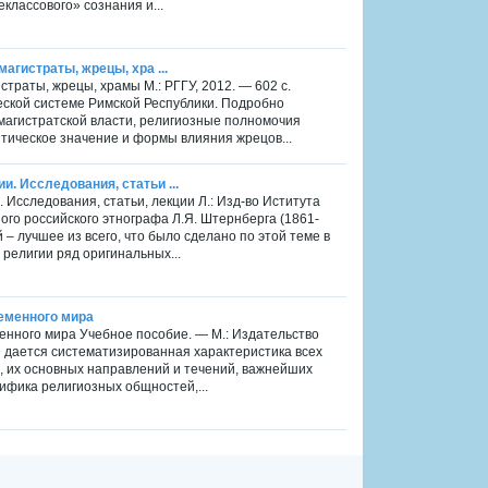
лассового» сознания и...
агистраты, жрецы, хра ...
страты, жрецы, храмы М.: РГГУ, 2012. — 602 с.
еской системе Римской Республики. Подробно
магистратской власти, религиозные полномочия
итическое значение и формы влияния жрецов...
. Исследования, статьи ...
 Исследования, статьи, лекции Л.: Изд-во Иститута
ного российского этнографа Л.Я. Штернберга (1861-
– лучшее из всего, что было сделано по этой теме в
 религии ряд оригинальных...
ременного мира
менного мира Учебное пособие. — М.: Издательство
и дается систематизированная характеристика всех
 их основных направлений и течений, важнейших
ифика религиозных общностей,...