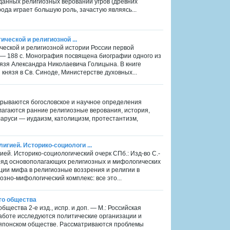
данных религиозных верований угров (древних
арода играет большую роль, зачастую являясь...
ческой и религиозной ...
ческой и религиозной истории России первой
. — 188 с. Монография посвящена биографии одного из
нязя Александра Николаевича Голицына. В книге
нязя в Св. Синоде, Министерстве духовных...
аскрываются богословское и научное определения
злагаются ранние религиозные верования, история,
аруси — иудаизм, католицизм, протестантизм,
гией. Историко-социологи ...
ей. Историко-социологический очерк СПб.: Изд-во С.-
я ряд основополагающих религиозных и мифологических
ии мифа в религиозные воззрения и религии в
зно-мифологический комплекс: все это...
го общества
бщества 2-е изд., испр. и доп. — М.: Российская
работе исследуются политические организации и
 японском обществе. Рассматриваются проблемы