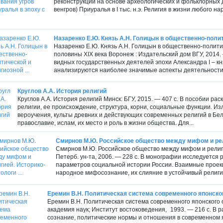
реконструкции на основе археологических и фольклорных 
венгров) Приуралья в I тыс. н.э. Религия в жизни любого н
Назаренко Е.Ю. Князь А.Н. Голицын в общественно-полити
Назаренко Е.Ю. Князь А.Н. Голицын в общественно-полити
половины XIX века Воронеж : Издательский дом ВГУ, 2014
видных государственных деятелей эпохи Александра I – к
анализируются наиболее значимые аспекты деятельности к
Круглов А.А. История религий
Круглов А.А. История религий Минск: БГУ, 2015. — 407 с. В пособии р
религии, ее происхождение, структура, корни, социальные функции. И
вероучения, культы древних и действующих современных религий в Бел
православие, ислам, их место и роль в жизни общества. Для...
Смирнов М.Ю. Российское общество между мифом и рели
Смирнов М.Ю. Российское общество между мифом и религи
Петерб. ун-та, 2006. ― 228 с. В монографии исследуетс
параметров социальной истории России. Взаимные проекц
народное мифосознание, их слияние в устойчивый религио
Еремин В.Н. Политическая система современного японско
Еремин В.Н. Политическая система современного японского о
академия наук; Институт востоковедения, 1993. — 216 с. В 
сознание, политические нормы и отношения в современном