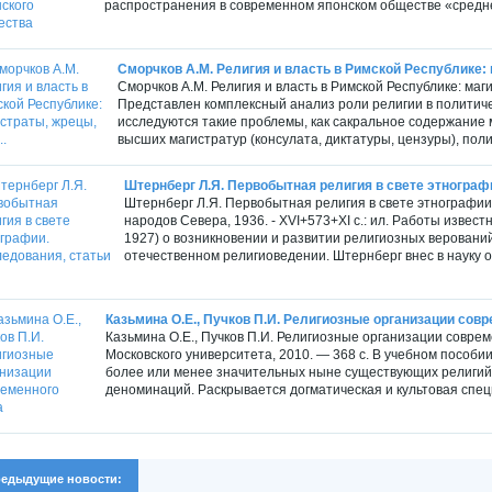
распространения в современном японском обществе «среднек
Сморчков A.M. Религия и власть в Римской Республике: м
Сморчков A.M. Религия и власть в Римской Республике: маги
Представлен комплексный анализ роли религии в политич
исследуются такие проблемы, как сакральное содержание 
высших магистратур (консулата, диктатуры, цензуры), пол
Штернберг Л.Я. Первобытная религия в свете этнографии
Штернберг Л.Я. Первобытная религия в свете этнографии.
народов Севера, 1936. - XVI+573+XI с.: ил. Работы извест
1927) о возникновении и развитии религиозных верований 
отечественном религиоведении. Штернберг внес в науку о
Казьмина О.Е., Пучков П.И. Религиозные организации сов
Казьмина О.Е., Пучков П.И. Религиозные организации совре
Московского университета, 2010. — 368 с. В учебном пособи
более или менее значительных ныне существующих религий,
деноминаций. Раскрывается догматическая и культовая спец
едыдущие новости: