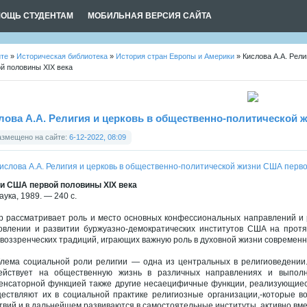
ОЩЬ СТУДЕНТАМ
МОБИЛЬНАЯ ВЕРСИЯ САЙТА
йте
»
Историческая библиотека
»
История стран Европы и Америки
» Кислова А.А. Рел
й половины XIX века
лова А.А. Религия и церковь в общественно-политической 
азмещено на сайте:
6-12-2022, 08:09
и США первой половины XIX века
аука, 1989. — 240 с.
р рассматривает роль и место основных конфессиональных направлений и 
овлении и развитии буржуазно-демократических институтов США на прот
воззренческих традиций, играющих важную роль в духовной жизни современн
лема социальной роли религии — одна из центральных в религиоведении.
ействует на общественную жизнь в различных направлениях и выпол
енсаторной функцией также другие несаецифичные функции, реализующиеся
ествляют их в социальной практике религиозные организации,-которые в
твий и в дальнейшем развиваются в самостоятельные институты, активно в