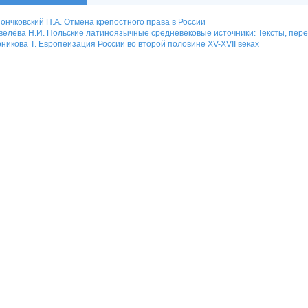
ончковский П.А. Отмена крепостного права в России
елёва Н.И. Польские латиноязычные средневековые источники: Тексты, пер
никова Т. Европеизация России во второй половине XV-XVII веках