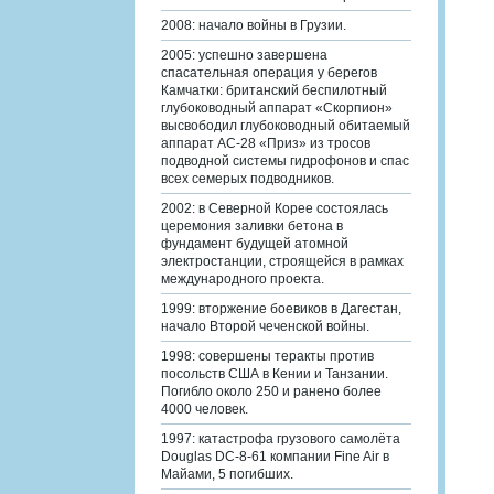
2008: начало войны в Грузии.
2005: успешно завершена
спасательная операция у берегов
Камчатки: британский беспилотный
глубоководный аппарат «Скорпион»
высвободил глубоководный обитаемый
аппарат АС-28 «Приз» из тросов
подводной системы гидрофонов и спас
всех семерых подводников.
2002: в Северной Корее состоялась
церемония заливки бетона в
фундамент будущей атомной
электростанции, строящейся в рамках
международного проекта.
1999: вторжение боевиков в Дагестан,
начало Второй чеченской войны.
1998: совершены теракты против
посольств США в Кении и Танзании.
Погибло около 250 и ранено более
4000 человек.
1997: катастрофа грузового самолёта
Douglas DC-8-61 компании Fine Air в
Майами, 5 погибших.