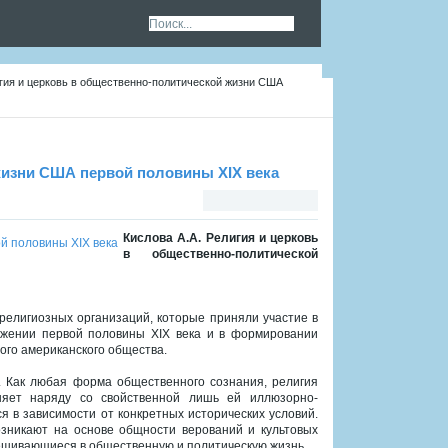
игия и церковь в общественно-политической жизни США
жизни США первой половины XIX века
Кислова А.А. Религия и церковь
в общественно-политической
религиозных организаций, которые приняли участие в
яжении первой половины ХIX века и в формировании
ого американского общества.
 Как любая форма общественного сознания, религия
няет наряду со свойственной лишь ей иллюзорно-
 в зависимости от конкретных исторических условий.
озникают на основе общности верований и культовых
мешивающиеся в общественную и политическую жизнь.