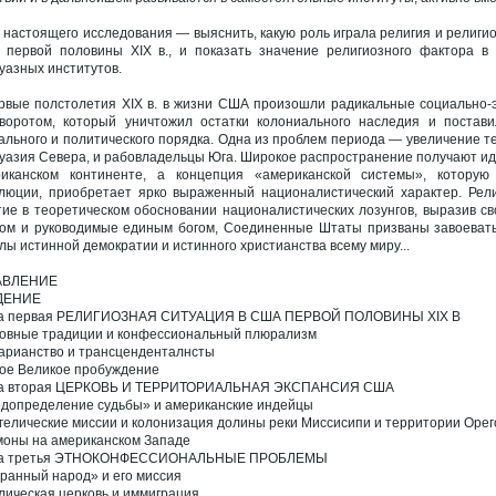
 настоящего исследования — выяснить, какую роль играла религия и религи
первой половины ХІХ в., и показать значение религиозного фактора в 
уазных институтов.
рвые полстолетия XIX в. в жизни США произошли радикальные социально
воротом, который уничтожил остатки колониального наследия и постав
ального и политического порядка. Одна из проблем периода — увеличение т
уазия Севера, и рабовладельцы Юга. Широкое распространение получают 
иканском континенте, а концепция «американской системы», которую
люции, приобретает ярко выраженный националистический характер. Рел
тие в теоретическом обосновании националистических лозунгов, выразив св
ом и руководимые единым богом, Соединенные Штаты призваны завоевать 
лы истинной демократии и истинного христианства всему миру...
АВЛЕНИЕ
ДЕНИЕ
ва первая РЕЛИГИОЗНАЯ СИТУАЦИЯ В США ПЕРВОЙ ПОЛОВИНЫ XIX В
овные традиции и конфессиональный плюрализм
арианство и трансценденталнсты
ое Великое пробуждение
ва вторая ЦЕРКОВЬ И ТЕРРИТОРИАЛЬНАЯ ЭКСПАНСИЯ США
допределение судьбы» и американские индейцы
гелические миссии и колонизация долины реки Миссисипи и территории Орег
оны на американском Западе
ва третья ЭТНОКОНФЕССИОНАЛЬНЫЕ ПРОБЛЕМЫ
ранный народ» и его миссия
лическая церковь и иммиграция