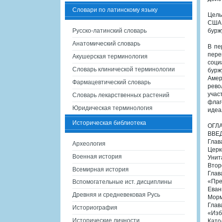
Словари по латинскому языку
Цель
США 
Русско-латинский словарь
бурж
Анатомический словарь
В пе
пере
Акушерская терминология
соци
Словарь клинической терминологии
бурж
Амер
Фармацевтический словарь
рево
учас
Словарь лекарственных растений
флаг
Юридическая терминология
идеа
Историческая библиотека
ОГЛ
ВВЕ
Гла
Археология
Церк
Военная история
Унит
Втор
Всемирная история
Гла
«Пре
Вспомогательные ист. дисциплины
Еван
Древняя и средневековая Русь
Морм
Гла
Историография
«Изб
Исторические личности
Като