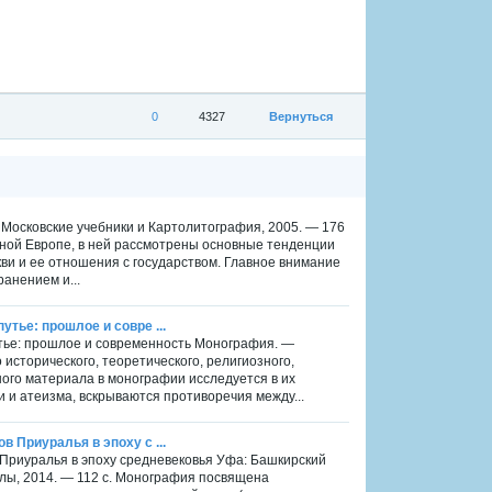
0
4327
Вернуться
: Московские учебники и Картолитография, 2005. — 176
нной Европе, в ней рассмотрены основные тенденции
ви и ее отношения с государством. Главное внимание
анением и...
утье: прошлое и совре ...
утье: прошлое и современность Монография. —
 исторического, теоретического, религиозного,
ного материала в монографии исследуется в их
 и атеизма, вскрываются противоречия между...
в Приуралья в эпоху с ...
в Приуралья в эпоху средневековья Уфа: Башкирский
ллы, 2014. — 112 с. Монография посвящена