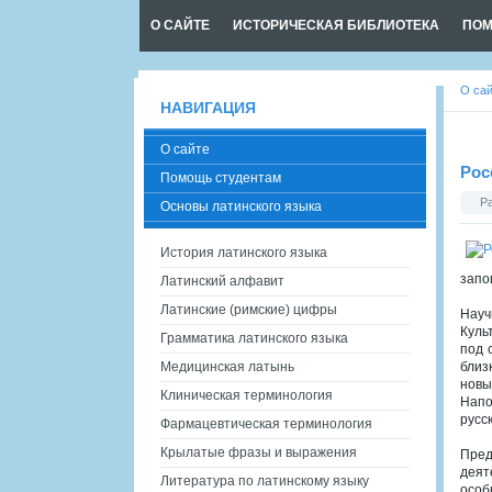
О САЙТЕ
ИСТОРИЧЕСКАЯ БИБЛИОТЕКА
ПОМ
О са
НАВИГАЦИЯ
О сайте
Рос
Помощь студентам
Р
Основы латинского языка
История латинского языка
запо
Латинский алфавит
Латинские (римские) цифры
Науч
Куль
Грамматика латинского языка
под 
Медицинская латынь
близ
новы
Клиническая терминология
Напо
русс
Фармацевтическая терминология
Крылатые фразы и выражения
Пред
деят
Литература по латинскому языку
особ