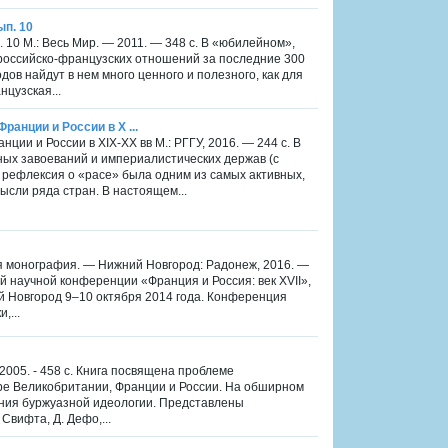
ып. 10
п. 10 М.: Весь Мир. — 2011. — 348 с. В «юбилейном»,
российско-французских отношений за последние 300
ов найдут в нем много ценного и полезного, как для
нцузская...
ранции и России в X ...
нции и России в XIX-XX вв М.: РГГУ, 2016. — 244 с. В
ьных завоеваний и империалистических держав (с
 рефлексия о «расе» была одним из самых активных,
сли ряда стран. В настоящем...
ная монография. — Нижний Новгород: Радонеж, 2016. —
 научной конференции «Франция и Россия: век XVII»,
 Новгород 9–10 октября 2014 года. Конференция
,...
 2005. - 458 с. Книга посвящена проблеме
мере Великобритании, Франции и России. На обширном
ния буржуазной идеологии. Представлены
Свифта, Д. Дефо,...