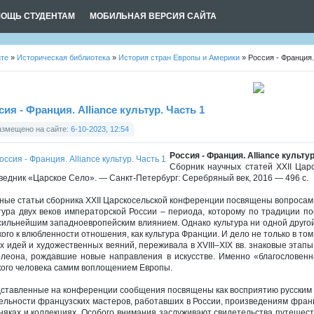
ОЩЬ СТУДЕНТАМ
МОБИЛЬНАЯ ВЕРСИЯ САЙТА
йте
»
Историческая библиотека
»
История стран Европы и Америки
» Россия - Франция. 
сия - Франция. Alliance культур. Часть 1
азмещено на сайте:
6-10-2023, 12:54
Россия - Франция. Alliance культур
Сборник научных статей XXII Цар
ведник «Царское Село». — Санкт-Петербург: Серебряный век, 2016 — 496 с.
ные статьи сборника XXII Царскосельской конференции посвящены вопросам 
тура двух веков императорской России – периода, которому по традиции 
сильнейшим западноевропейским влиянием. Однако культура ни одной другой
кого к влюбленности отношения, как культура Франции. И дело не только в то
х идей и художественных веяний, переживала в XVIII–XIX вв. знаковые этап
леона, рождавшие новые направления в искусстве. Именно «благословенна
кого человека самим воплощением Европы.
ставленные на конференции сообщения посвящены как восприятию русским о
ельности французских мастеров, работавших в России, произведениям францу
няках и коллекциях. Особого внимания заслуживают свидетельства путешест