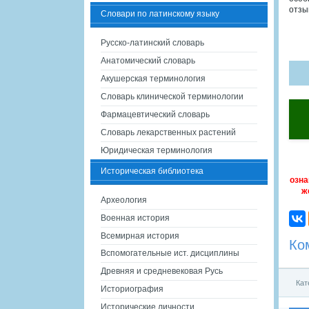
отзы
Словари по латинскому языку
Русско-латинский словарь
Анатомический словарь
Акушерская терминология
Словарь клинической терминологии
Фармацевтический словарь
Словарь лекарственных растений
Юридическая терминология
Историческая библиотека
озна
ж
Археология
Военная история
Всемирная история
Ко
Вспомогательные ист. дисциплины
Древняя и средневековая Русь
Кат
Историография
Исторические личности