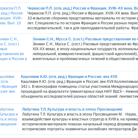
Черкасов П.П. (отв. ред.) Россия и Франция. XVIII–XX века. В
Черкасов П.П. (отв. ред.) Россия и Франция. XVIII–XX века. Вы
10-м выпуске сборника представлены материалы по истории 
лет. Специалисты по истории Франции и России разных период
исследовательской, так и для преподавательской работы. Фра
Зенкин С.Н., Мусса С. (сост.) Расовые представления во Ф
Зенкин С.Н., Мусса С. (сост.) Расовые представления во Фра
XIX-XX веках, в эпоху национальных государств, колониал
либеральной, коммунистической, фашистской идеологией),
влиятельных и проблематичных течений в общественной мы
Кашлявик К.Ю. (отв. ред.) Франция и Россия: век XVII
Кашлявик К.Ю. (отв. ред.) Франция и Россия: век XVII Коллектив
342 с. В монографии помещены статьи участников Международной
прошедшей на факультете гуманитарных наук НИУ ВШЭ – Нижний
объединила исследователей разных областей знаний: лингвистики
Лабутина Т.Л. Культура и власть в эпоху Просвещения
Лабутина Т.Л. Культура и власть в эпоху Просвещения М. : Наука,
взаимодействия культуры и властных структур в XVIII в. на при
историческом материале показан начальный период формирова
исторические портреты знаменитых английских литераторов Дж. 