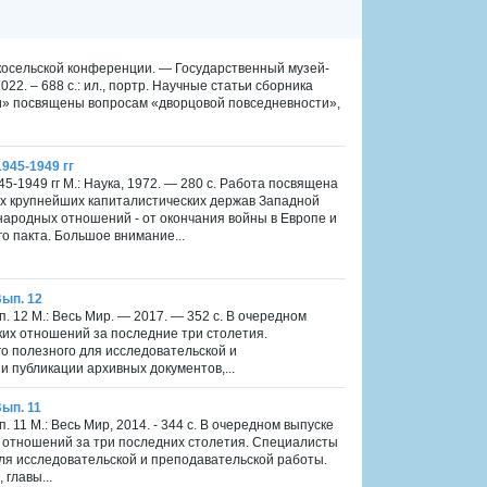
скосельской конференции. — Государственный музей-
2. – 688 с.: ил., портр. Научные статьи сборника
ри» посвящены вопросам «дворцовой повседневности»,
945-1949 гг
-1949 гг М.: Наука, 1972. — 280 с. Работа посвящена
х крупнейших капиталистических держав Западной
ародных отношений - от окончания войны в Европе и
 пакта. Большое внимание...
Вып. 12
ып. 12 М.: Весь Мир. — 2017. — 352 с. В очередном
их отношений за последние три столетия.
о полезного для исследовательской и
 публикации архивных документов,...
Вып. 11
п. 11 М.: Весь Мир, 2014. - 344 с. В очередном выпуске
 отношений за три последних столетия. Специалисты
для исследовательской и преподавательской работы.
главы...