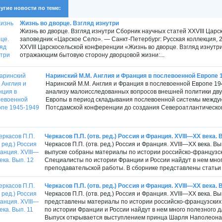
угие новости по теме:
Жизнь во дворце. Взгляд изнутри
Жизнь во дворце. Взгляд изнутри Сборник научных статей XXVIII Цар
заповедник «Царское Село». — Санкт-Петербург: Русская коллекция, 202
XXVIII Царскосельской конференции «Жизнь во дворце. Взгляд изнут
отражающим бытовую сторону дворцовой жизни:...
Наринский М.М. Англия и Франция в послевоенной Европе 1
Наринский М.М. Англия и Франция в послевоенной Европе 1945
анализу малоисследованных вопросов внешней политики дву
Европы в период складывания послевоенной системы междун
Потсдамской конференции до создания Североатлантического
Черкасов П.П. (отв. ред.) Россия и Франция. XVIII—XX века. 
Черкасов П.П. (отв. ред.) Россия и Франция. XVIII—XX века. В
выпуске собраны материалы по истории российско-французск
Специалисты по истории Франции и России найдут в нем мног
преподавательской работы. В сборнике представлены статьи и
Черкасов П.П. (отв. ред.) Россия и Франция. XVIII—XX века. 
Черкасов П.П. (отв. ред.) Россия и Франция. XVIII—XX века. Вы
представлены материалы по истории российско-французских
по истории Франции и России найдут в нем много полезного 
Выпуск открывается выступлением принца Шарля Наполеона, 