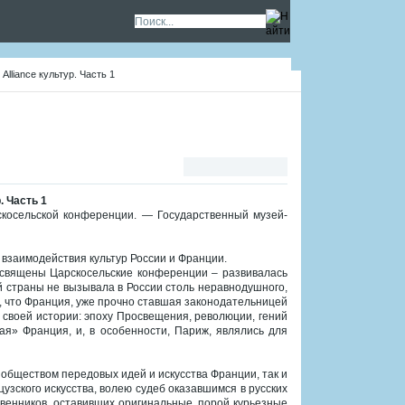
Alliance культур. Часть 1
. Часть 1
скосельской конференции. — Государственный музей-
взаимодействия культур России и Франции.
посвящены Царскосельские конференции – развивалась
 страны не вызывала в России столь неравнодушного,
м, что Франция, уже прочно ставшая законодательницей
ы своей истории: эпоху Просвещения, революции, гений
я» Франция, и, в особенности, Париж, являлись для
бществом передовых идей и искусства Франции, так и
зского искусства, волею судеб оказавшимся в русских
венников, оставивших оригинальные, порой курьезные