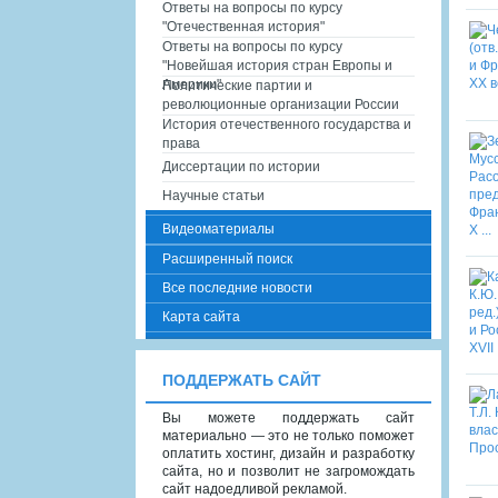
Ответы на вопросы по курсу
"Отечественная история"
Ответы на вопросы по курсу
"Новейшая история стран Европы и
Америки"
Политические партии и
революционные организации России
История отечественного государства и
права
Диссертации по истории
Научные статьи
Видеоматериалы
Расширенный поиск
Все последние новости
Карта сайта
ПОДДЕРЖАТЬ САЙТ
Вы можете поддержать сайт
материально — это не только поможет
оплатить хостинг, дизайн и разработку
сайта, но и позволит не загромождать
сайт надоедливой рекламой.