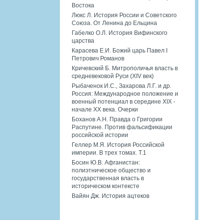
Востока
Люкс Л. История России и Советского
Союза. От Ленина до Ельцина
Габелко О.Л. История Вифинского
царства
Карасева Е.И. Божий царь Павел I
Петрович Романов
Кричевский Б. Митрополичья власть в
средневековой Руси (XIV век)
Рыбаченок И.С., Захарова Л.Г. и др.
Россия: Международное положение и
военный потенциал в середине XIX -
начале XX века. Очерки
Боханов А.Н. Правда о Григории
Распутине. Против фальсификации
российской истории
Геллер М.Я. История Российской
империи. В трех томах. Т.1
Босин Ю.В. Афганистан:
полиэтническое общество и
государственная власть в
историческом контексте
Вайян Дж. История ацтеков