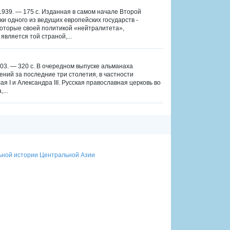
1939. — 175 с. Изданная в самом начале Второй
и одного из ведущих европейских государств -
 которые своей политикой «нейтралитета»,
вляется той страной,...
2003. — 320 с. В очередном выпуске альманаха
ний за последние три столетия, в частности
я I и Александра III. Русская православная церковь во
...
уальной истории Центральной Азии