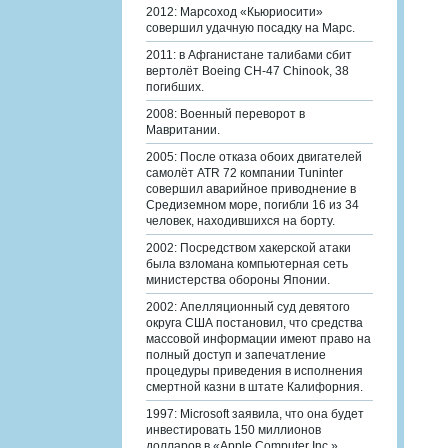
2012: Марсоход «Кьюриосити»
совершил удачную посадку на Марс.
2011: в Афганистане талибами сбит
вертолёт Boeing CH-47 Chinook, 38
погибших.
2008: Военный переворот в
Мавритании.
2005: После отказа обоих двигателей
самолёт ATR 72 компании Tuninter
совершил аварийное приводнение в
Средиземном море, погибли 16 из 34
человек, находившихся на борту.
2002: Посредством хакерской атаки
была взломана компьютерная сеть
министерства обороны Японии.
2002: Апелляционный суд девятого
округа США постановил, что средства
массовой информации имеют право на
полный доступ и запечатление
процедуры приведения в исполнения
смертной казни в штате Калифорния.
1997: Microsoft заявила, что она будет
инвестировать 150 миллионов
долларов в «Apple Computer Inc.».