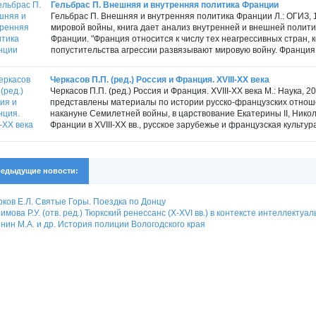
Гельбрас П. Внешняя и внутренняя политика Франции
Гельбрас П. Внешняя и внутренняя политика Франции Л.: ОГИЗ, 
мировой войны, книга дает анализ внутренней и внешней политик
Франции. "Франция относится к числу тех неагрессивных стран,
попустительства агрессии развязывают мировую войну. Франция я
Черкасов П.П. (ред.) Россия и Франция. XVIII-XX века
Черкасов П.П. (ред.) Россия и Франция. XVIII-XX века М.: Наука, 
представлены материалы по истории русско-французских отноше
накануне Семилетней войны, в царствование Екатерины II, Никола
Франции в XVIII-XX вв., русское зарубежье и французская культура,
едыдущие новости:
ков Е.Л. Святые Горы. Поездка по Донцу
имова Р.У. (отв. ред.) Тюркский ренессанс (X-XVI вв.) в контексте интеллект
нин М.А. и др. История полиции Вологодского края