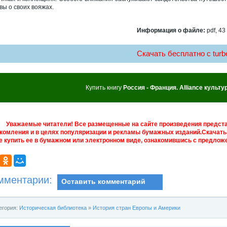
вы о своих вояжах.
Информация о файле:
pdf, 43
Скачать бесплатно c turbo
Купить книгу
Россия - Франция. Alliance культур
Уважаемые читатели! Все размещенные на сайте произведения предст
комления и в целях популяризации и рекламы бумажных изданий.Скачать 
е купить ее в бумажном или электронном виде, ознакомившись с предложе
мментарии:
Оставить комментарий
егория:
Историческая библиотека
»
История стран Европы и Америки