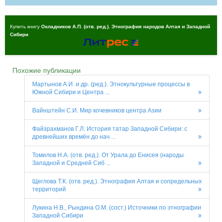
Купить книгу
Окладников А.П. (отв. ред.). Этнография народов Алтая и Западной
Сибири
Похожие публикации
Мартынов А.И. и др. (ред.). Этнокультурные процессы в
Южной Сибири и Центра ...
Вайнштейн С.И. Мир кочевников центра Азии
Файзрахманов Г.Л. История татар Западной Сибири: с
древнейших времён до нач ...
Томилов Н.А. (отв. ред.). От Урала до Енисея (народы
Западной и Средней Сиб ...
Щеглова Т.К. (отв. ред.). Этнография Алтая и сопредельных
территорий
Лукина Н.В., Рындина О.М. (сост.) Источники по этнографии
Западной Сибири