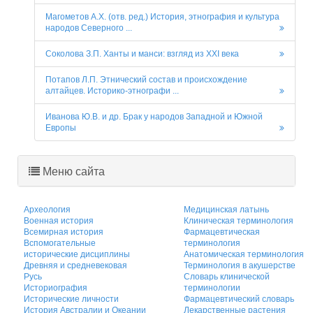
Магометов А.Х. (отв. ред.) История, этнография и культура
народов Северного ...
Соколова З.П. Ханты и манси: взгляд из XXI века
Потапов Л.П. Этнический состав и происхождение
алтайцев. Историко-этнографи ...
Иванова Ю.В. и др. Брак у народов Западной и Южной
Европы
Меню сайта
Археология
Медицинская латынь
Военная история
Клиническая терминология
Всемирная история
Фармацевтическая
Вспомогательные
терминология
исторические дисциплины
Анатомическая терминология
Древняя и средневековая
Терминология в акушерстве
Русь
Словарь клинической
Историография
терминологии
Исторические личности
Фармацевтический словарь
История Австралии и Океании
Лекарственные растения