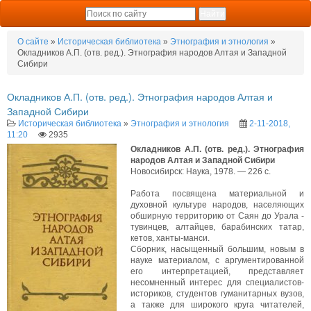
О сайте
»
Историческая библиотека
»
Этнография и этнология
»
Окладников А.П. (отв. ред.). Этнография народов Алтая и Западной
Сибири
Окладников А.П. (отв. ред.). Этнография народов Алтая и
Западной Сибири
Историческая библиотека
»
Этнография и этнология
2-11-2018,
11:20
2935
Окладников А.П. (отв. ред.). Этнография
народов Алтая и Западной Сибири
Новосибирск: Наука, 1978. — 226 с.
Работа посвящена материальной и
духовной культуре народов, населяющих
обширную территорию от Саян до Урала -
тувинцев, алтайцев, барабинских татар,
кетов, ханты-манси.
Сборник, насыщенный большим, новым в
науке материалом, с аргументированной
его интерпретацией, представляет
несомненный интерес для специалистов-
историков, студентов гуманитарных вузов,
а также для широкого круга читателей,