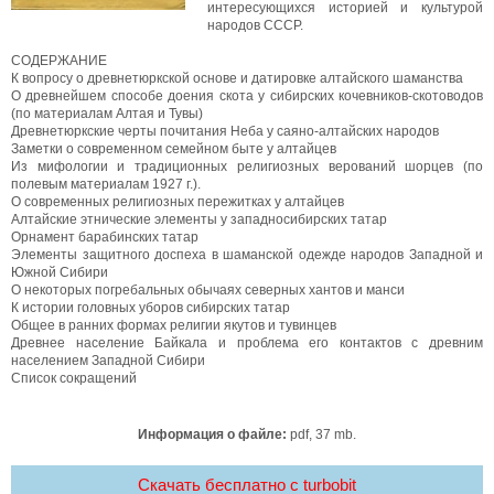
интересующихся историей и культурой
народов СССР.
СОДЕРЖАНИЕ
К вопросу о древнетюркской основе и датировке алтайского шаманства
О древнейшем способе доения скота у сибирских кочевников-скотоводов
(по материалам Алтая и Тувы)
Древнетюркские черты почитания Неба у саяно-алтайских народов
Заметки о современном семейном быте у алтайцев
Из мифологии и традиционных религиозных верований шорцев (по
полевым материалам 1927 г.).
О современных религиозных пережитках у алтайцев
Алтайские этнические элементы у западносибирских татар
Орнамент барабинских татар
Элементы защитного доспеха в шаманской одежде народов Западной и
Южной Сибири
О некоторых погребальных обычаях северных хантов и манси
К истории головных уборов сибирских татар
Общее в ранних формах религии якутов и тувинцев
Древнее население Байкала и проблема его контактов с древним
населением Западной Сибири
Список сокращений
Информация о файле:
pdf, 37 mb.
Скачать бесплатно c turbobit