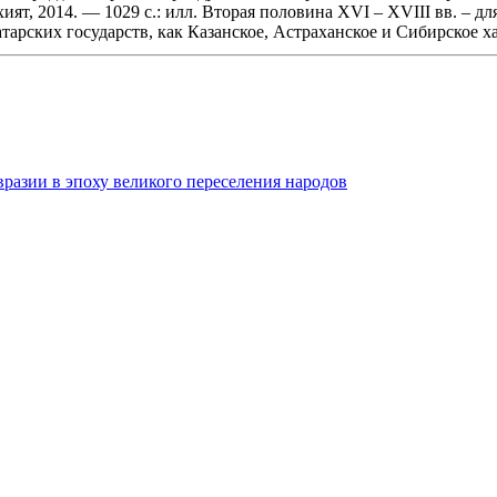
хият, 2014. — 1029 с.: илл. Вторая половина XVI – XVIII вв. – 
тарских государств, как Казанское, Астраханское и Сибирское ханс
Евразии в эпоху великого переселения народов