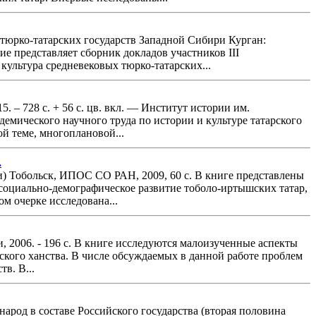
х тюрко-татарских государств Западной Сибири Курган:
ие представляет сборник докладов участников III
ультура средневековых тюрко-татарских...
5. – 728 с. + 56 с. цв. вкл. — Институт истории им.
мического научного труда по истории и культуре татарского
й теме, многоплановой...
.
и) Тобольск, ИПОС СО РАН, 2009, 60 с. В книге представлены
 социально-демографическое развитие тоболо-иртышских татар,
м очерке исследована...
 2006. - 196 с. В книге исследуются малоизученные аспекты
ского ханства. В числе обсуждаемых в данной работе проблем
в. В...
 народ в составе Российского государства (вторая половина