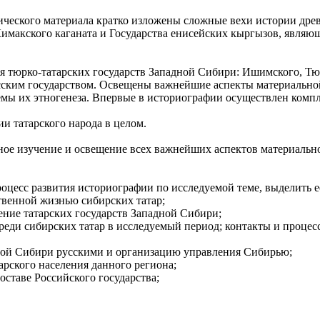
ического материала кратко изложены сложные вехи истории дре
, Кимакского каганата и Государства енисейских кыргызов, явл
ия тюрко-татарских государств Западной Сибири: Ишимского, Т
усским государством. Освещены важнейшие аспекты материально
лемы их этногенеза. Впервые в историографии осуществлен ком
и татарского народа в целом.
ное изучение и освещение всех важнейших аспектов материальн
оцесс развития историографии по исследуемой теме, выделить е
твенной жизнью сибирских татар;
ние татарских государств Западной Сибири;
реди сибирских татар в исследуемый период; контакты и проце
ной Сибири русскими и организацию управления Сибирью;
рского населения данного региона;
оставе Российского государства;