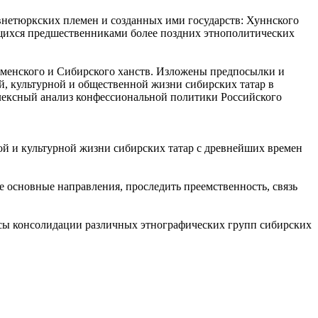
внетюркских племен и созданных ими государств: Хуннского
яющихся предшественниками более поздних этнополитических
юменского и Сибирского ханств. Изложены предпосылки и
й, культурной и общественной жизни сибирских татар в
плексный анализ конфессиональной политики Российского
ой и культурной жизни сибирских татар с древнейших времен
е основные направления, проследить преемственность, связь
ссы консолидации различных этнографических групп сибирских