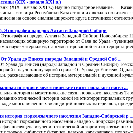
станы (XIX - начало XXI в.)
аны (XIX - начало XXI в.) Научно-популярное издание. — Казань
станы – столицы Республики Казахстан и их вклад в политическо
писана на основе анализа широкого круга источников: статистич
.). Этнография народов Алтая и Западной Сибири
). Этнография народов Алтая и Западной Сибири Новосибирск: На
 населяющих обширную территорию от Саян до Урала - тувинцев,
 в науке материалом, с аргументированной его интерпретацией
. От Урала до Енисея (народы Западной и Средней Сиб ...
 От Урала до Енисея (народы Западной и Средней Сибири) Томск: 
первой в научно-популярной серии «От Урала до Енисея». Однако
тьи, рассказывающие об истории, материальной и духовной куль
альная история и межэтнические связи тюркского насел ...
льная история и межэтнические связи тюркского населения Тар
дованию этнической истории одной из этнотерриториальных гру
 ходе многочисленных экспедиций полевых материалов, прежде 
я история тюркоязычного населения Западно-Сибирской р ..
 история тюркоязычного населения Западно-Сибирской равнины 
графия посвящена изучению этнической истории тюркоязычных н
их тюрков, сибирских бухарцев, казахов, каракалпаков, поволжс