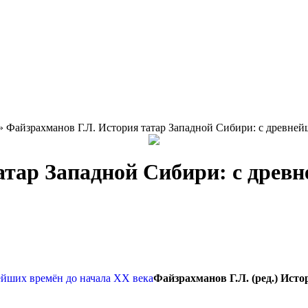
» Файзрахманов Г.Л. История татар Западной Сибири: с древней
атар Западной Сибири: с древ
Файзрахманов Г.Л. (ред.) Ист