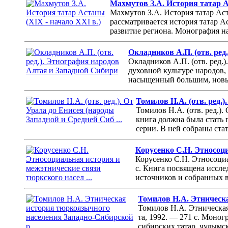
Махмутов З.А. История татар А
Махмутов З.А. История татар Аст
рассматривается история татар А
развитие региона. Монография на
Окладников А.П. (отв. ред
Окладников А.П. (отв. ред.
духовной культуре народов,
насыщенный большим, новым
Томилов Н.А. (отв. ред.)
Томилов Н.А. (отв. ред.).
книга должна была стать 
серии. В ней собраны ста
Корусенко С.Н. Этносоци
Корусенко С.Н. Этносоциа
с. Книга посвящена иссле
источников и собранных в
Томилов Н.А. Этническа
Томилов Н.А. Этническая
та, 1992. — 271 с. Моно
сибирских татар, чулымск