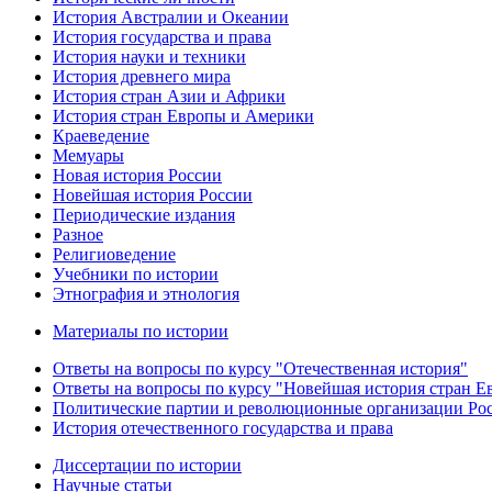
История Австралии и Океании
История государства и права
История науки и техники
История древнего мира
История стран Азии и Африки
История стран Европы и Америки
Краеведение
Мемуары
Новая история России
Новейшая история России
Периодические издания
Разное
Религиоведение
Учебники по истории
Этнография и этнология
Материалы по истории
Ответы на вопросы по курсу "Отечественная история"
Ответы на вопросы по курсу "Новейшая история стран 
Политические партии и революционные организации Ро
История отечественного государства и права
Диссертации по истории
Научные статьи