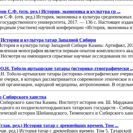
в С.Ф. (отв. ред.) История, экономика и культура ср ...
 С.Ф. (отв. ред.) История, экономика и культура средневековы
государственного университета, 2017. — 136 с. Настоящее издан
родным участием) научной конференции «История, экономика и к
). История и культура татар Западной Сибири
 История и культура татар Западной Сибири Казань: Артифакт, 201
ленная монография является первым опытом комплексного акаде
Несмотря на имеющиеся серьезные научные исследования по это
Ю.Н. Тоболо-иртышские татары (историко-этнографически ..
.Н. Тоболо-иртышские татары (историко-этнографические очерк
е очерки, в которых рассматривается современное этническое и
ой организации, народной медицины, антропонимии. В отдельно
ю Сибирского ханства
Сибирского ханства Казань: Институт истории им. Ш. Марджани,
одного из позднезолотоордынских татарских государств - Сибир
тической истории Шибанидского, Тюменского и Сибирского ханст
глав. ред.) История татар с древнейших времен. Том ...
лав. ред.) История татар с древнейших времен. Том 5. Татарский