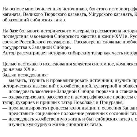
На основе многочисленных источников, богатого историограф
каганата, Великого Тюркского каганата, Уйгурского каганата
образований сибирских татар.
На базе большого исторического материала рассмотрена истор
последствия завоевания Сибирского ханства в конце XVI в. Р
составе Российского государства. Рассмотрены сложные проб
государства в Западной Сибири.
Автор рассматривает историю сибирских татар как часть истори
Целью настоящего исследования является системное, комплекс
до начала XX в.
Задачи исследования:
— выявить, изучить и проанализировать источники; изучить пр
исторических изысканий с хозяйственной, культурной и общес
— исследовать заселение Западной Сибири тюрками и становле
— охарактеризовать расселение и демографические процессы с
татар, бухарцев и пришлых татар Поволжья и Приуралья;
— проанализировать процессы колонизации и освоения Запад
— представить социальное положение различных сословий тата
— исследовать хозяйственную жизнь и быт сибирских татар в с
— изучить культурную жизнь сибирских татар.