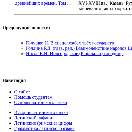
XVI-XVIII вв.) Казань: Ру
завоевания таких тюрко-та
Предыдущие новости:
Голушко Н. В спецслужбах трёх государств
Голдина Р.Д. (глав. ред.) Взаимодействие народов 
Носов Е.Н. Новгородское (Рюриково) городище
Навигация
О сайте
Помощь студентам
Основы латинского языка
История латинского языка
Латинский алфавит
Латинские (римские) цифры
Грамматика латинского языка