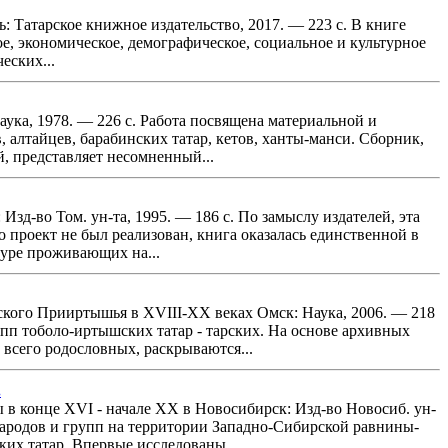
: Татарское книжное издательство, 2017. — 223 с. В книге
е, экономическое, демографическое, социальное и культурное
еских...
ука, 1978. — 226 с. Работа посвящена материальной и
 алтайцев, барабинских татар, кетов, ханты-манси. Сборник,
, представляет несомненный...
Изд-во Том. ун-та, 1995. — 186 с. По замыслу издателей, эта
 проект не был реализован, книга оказалась единственной в
туре проживающих на...
ского Прииртышья в XVIII-XX веках Омск: Наука, 2006. — 218
пп тоболо-иртышских татар - тарских. На основе архивных
всего родословных, раскрываются...
.
в конце XVI - начале XX в Новосибирск: Изд-во Новосиб. ун-
ародов и групп на территории Западно-Сибирской равнины-
ких татар. Впервые исследованы...