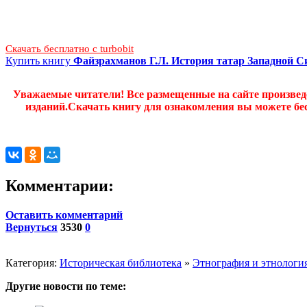
Скачать бесплатно c turbobit
Купить книгу
Файзрахманов Г.Л. История татар Западной С
Уважаемые читатели! Все размещенные на сайте произве
изданий.Скачать книгу для ознакомления вы можете бес
Комментарии:
Оставить комментарий
Вернуться
3530
0
Категория:
Историческая библиотека
»
Этнография и этнологи
Другие новости по теме: