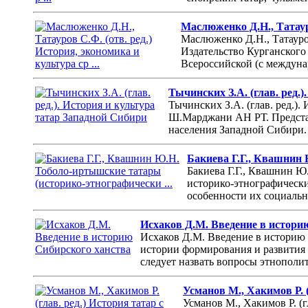
Маслюженко Д.Н., Татауро
Маслюженко Д.Н., Татауров
Издательство Курганского 
Всероссийской (с междуна
Тычинских З.А. (глав. ред.
Тычинских З.А. (глав. ред.).
Ш.Марджани АН РТ. Представ
населения Западной Сибири. 
Бакиева Г.Г., Квашнин 
Бакиева Г.Г., Квашнин Ю
историко-этнографически
особенности их социальн
Исхаков Д.М. Введение в истори
Исхаков Д.М. Введение в историю 
истории формирования и развития 
следует назвать вопросы этнополи
Усманов М., Хакимов Р. (
Усманов М., Хакимов Р. (г